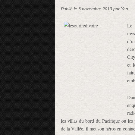
Publié le
3 novembre 2013
par Yan
Le 
mys
d’un
dér
City
et 
fair
emba
Dans
enq
radi
les villas du bord du Pacifique ou les
de la Vallée, il met son héros en contac