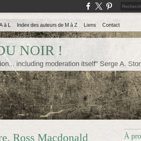
A à L
Index des auteurs de M à Z
Liens
Contact
U NOIR !
ion... including moderation itself" Serge A. Sto
ire, Ross Macdonald
À pr