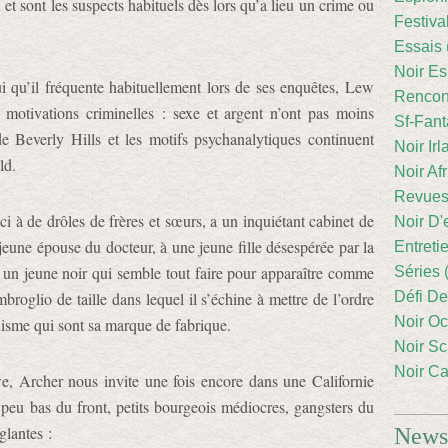
x et sont les suspects habituels dès lors qu’a lieu un crime ou
Festiva
Essais 
Noir Es
i qu’il fréquente habituellement lors de ses enquêtes, Lew
Rencont
 motivations criminelles : sexe et argent n’ont pas moins
Sf-Fant
de Beverly Hills et les motifs psychanalytiques continuent
Noir Irl
ld.
Noir Afr
Revues
i à de drôles de frères et sœurs, a un inquiétant cabinet de
Noir D'
jeune épouse du docteur, à une jeune fille désespérée par la
Entreti
 un jeune noir qui semble tout faire pour apparaître comme
Séries 
roglio de taille dans lequel il s’échine à mettre de l’ordre
Défi De
Noir Oc
ynisme qui sont sa marque de fabrique.
Noir Sc
Noir Ca
, Archer nous invite une fois encore dans une Californie
 peu bas du front, petits bourgeois médiocres, gangsters du
glantes :
Newsl