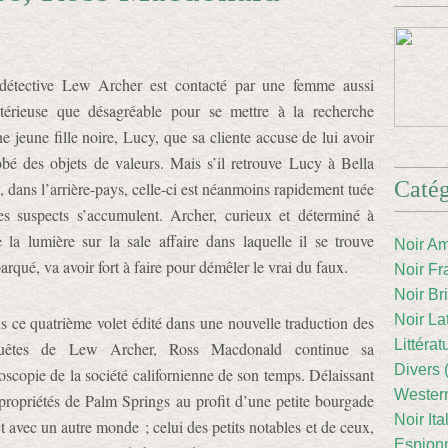
détective Lew Archer est contacté par une femme aussi
térieuse que désagréable pour se mettre à la recherche
e jeune fille noire, Lucy, que sa cliente accuse de lui avoir
obé des objets de valeurs. Mais s’il retrouve Lucy à Bella
Catég
, dans l’arrière-pays, celle-ci est néanmoins rapidement tuée
les suspects s’accumulent. Archer, curieux et déterminé à
e la lumière sur la sale affaire dans laquelle il se trouve
Noir Am
rqué, va avoir fort à faire pour démêler le vrai du faux.
Noir Fr
Noir Br
Noir La
 ce quatrième volet édité dans une nouvelle traduction des
Littéra
uêtes de Lew Archer, Ross Macdonald continue sa
Divers 
oscopie de la société californienne de son temps. Délaissant
Western
 propriétés de Palm Springs au profit d’une petite bourgade
Noir Ita
t avec un autre monde ; celui des petits notables et de ceux,
Espion