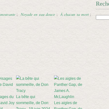
Rech
 mouvante
;
Noyade en eau douce
;
À chacun sa mort
;
sages du
La bête qui
avid Joy
sommeille, de Don
Les aigles de
24
Tracy - 19 juin 2024
Panther Gap, de