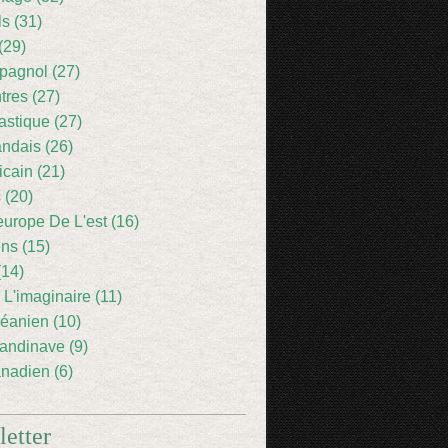
ls (31)
(29)
pagnol (27)
res (27)
astique (27)
andais (26)
icain (21)
 (20)
europe De L'est (16)
ens (15)
(14)
 L'imaginaire (11)
éanien (10)
andinave (9)
nadien (6)
etter