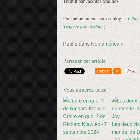
Traduit par Jacques Mailhos.
Du même auteur sur ce blog :
Cible
Trouver une victime
;
Publié dans
Noir américain
Partager cet article
Repost
0
Vous aimerez aussi :
Croire en quoi ? de
Richard Krawiec - 7
Les deux vi
septembre 2024
monde, de D
- 27 août 20