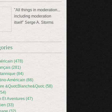
"All things in moderation...
including moderation
itself" Serge A. Storms
ories
éricain (478)
ançais (281)
itannique (84)
tino-Américain (66)
ture &Quot;Blanche&Quot; (58)
(54)
 Et Aventures (47)
lien (33)
nage (32)