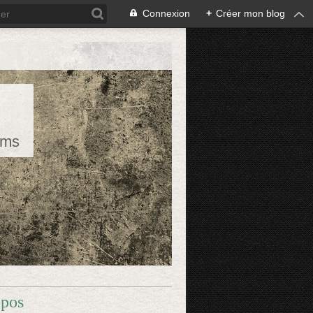
Connexion
+
Créer mon blog
rms
opos