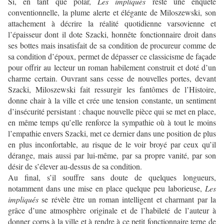
Si, en tant que polar,
Les impliqués
reste une enquête
conventionnelle, la plume alerte et élégante de Miloszewski, son
attachement à décrire la réalité quotidienne varsovienne et
l’épaisseur dont il dote Szacki, honnête fonctionnaire droit dans
ses bottes mais insatisfait de sa condition de procureur comme de
sa condition d’époux, permet de dépasser ce classicisme de façade
pour offrir au lecteur un roman habilement construit et doté d’un
charme certain. Ouvrant sans cesse de nouvelles portes, devant
Szacki, Miloszewski fait ressurgir les fantômes de l’Histoire,
donne chair à la ville et crée une tension constante, un sentiment
d’insécurité persistant : chaque nouvelle pièce qui se met en place,
en même temps qu’elle renforce la sympathie où à tout le moins
l’empathie envers Szacki, met ce dernier dans une position de plus
en plus inconfortable, au risque de le voir broyé par ceux qu’il
dérange, mais aussi par lui-même, par sa propre vanité, par son
désir de s’élever au-dessus de sa condition.
Au final, s’il souffre sans doute de quelques longueurs,
notamment dans une mise en place quelque peu laborieuse,
Les
impliqués
se révèle être un roman intelligent et charmant par la
grâce d’une atmosphère originale et de l’habileté de l’auteur à
donner corps à la ville et à rendre à ce petit fonctionnaire terne de