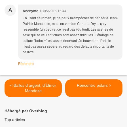
A
Anonyme
11/05/2016 15:44
En lisant ce roman, je ne peux m'empêcher de penser à Jean-
Patrick Manchette, mais en version Canada Dry… ça y
ressemble (un peu) et ce n'est pas (du tout). Les scènes de
sexe qui se veulent crues sont assez ridicules. L'étalage de
culture "bobo +" est assez énervant. Je trouve que l'article
n'est pas assez sévère au regard des défauts importants de
ce livre.
Répondre
< Balles d’argent, d’Élmer
Rencontre polars >
Mendoza
Hébergé par Overblog
Top articles