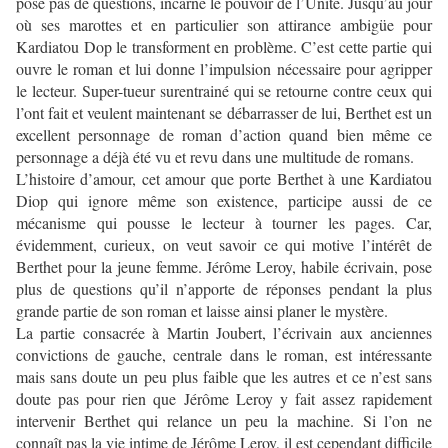
pose pas de questions, incarne le pouvoir de l’Unité. Jusqu’au jour
où ses marottes et en particulier son attirance ambigüe pour
Kardiatou Dop le transforment en problème. C’est cette partie qui
ouvre le roman et lui donne l’impulsion nécessaire pour agripper
le lecteur. Super-tueur surentrainé qui se retourne contre ceux qui
l’ont fait et veulent maintenant se débarrasser de lui, Berthet est un
excellent personnage de roman d’action quand bien même ce
personnage a déjà été vu et revu dans une multitude de romans.
L’histoire d’amour, cet amour que porte Berthet à une Kardiatou
Diop qui ignore même son existence, participe aussi de ce
mécanisme qui pousse le lecteur à tourner les pages. Car,
évidemment, curieux, on veut savoir ce qui motive l’intérêt de
Berthet pour la jeune femme. Jérôme Leroy, habile écrivain, pose
plus de questions qu’il n’apporte de réponses pendant la plus
grande partie de son roman et laisse ainsi planer le mystère.
La partie consacrée à Martin Joubert, l’écrivain aux anciennes
convictions de gauche, centrale dans le roman, est intéressante
mais sans doute un peu plus faible que les autres et ce n’est sans
doute pas pour rien que Jérôme Leroy y fait assez rapidement
intervenir Berthet qui relance un peu la machine. Si l’on ne
connaît pas la vie intime de Jérôme Leroy, il est cependant difficile