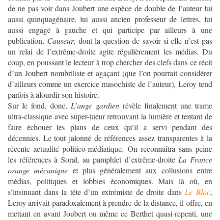
de ne pas voir dans Joubert une espèce de double de l’auteur lui
aussi quinquagénaire, lui aussi ancien professeur de lettres, lui
aussi engagé à gauche et qui participe par ailleurs à une
publication,
Causeur
, dont la question de savoir si elle n’est pas
un relai de l’extrême-droite agite régulièrement les médias. Du
coup, en poussant le lecteur à trop chercher des clefs dans ce récit
d’un Joubert nombriliste et agaçant (que l’on pourrait considérer
d’ailleurs comme un exercice masochiste de l’auteur), Leroy tend
parfois à alourdir son histoire.
Sur le fond, donc,
L’ange gardien
révèle finalement une trame
ultra-classique avec super-tueur retrouvant la lumière et tentant de
faire échouer les plans de ceux qu’il a servi pendant des
décennies. Le tout jalonné de références assez transparentes à la
récente actualité politico-médiatique. On reconnaîtra sans peine
les références à Soral, au pamphlet d’extrême-droite
La France
orange mécanique
et plus généralement aux collusions entre
médias, politiques et lobbies économiques. Mais là où, en
s’insinuant dans la tête d’un extrémiste de droite dans
Le Bloc
,
Leroy arrivait paradoxalement à prendre de la distance, il offre, en
mettant en avant Joubert ou même ce Berthet quasi-repenti, une