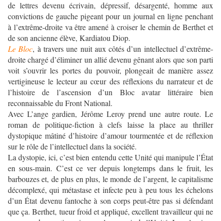
de lettres devenu écrivain, dépressif, désargenté, homme aux
convictions de gauche pigeant pour un journal en ligne penchant
à l’extrême-droite va être amené à croiser le chemin de Berthet et
de son ancienne élève, Kardiatou Diop.
Le Bloc
, à travers une nuit aux côtés d’un intellectuel d’extrême-
droite chargé d’éliminer un allié devenu gênant alors que son parti
voit s’ouvrir les portes du pouvoir, plongeait de manière assez
vertigineuse le lecteur au cœur des réflexions du narrateur et de
l’histoire de l’ascension d’un Bloc avatar littéraire bien
reconnaissable du Front National.
Avec L’ange gardien, Jérôme Leroy prend une autre route. Le
roman de politique-fiction à clefs laisse la place au thriller
dystopique mâtiné d’histoire d’amour tourmentée et de réflexion
sur le rôle de l’intellectuel dans la société.
La dystopie, ici, c’est bien entendu cette Unité qui manipule l’État
en sous-main. C’est ce ver depuis longtemps dans le fruit, les
barbouzes et, de plus en plus, le monde de l’argent, le capitalisme
décomplexé, qui métastase et infecte peu à peu tous les échelons
d’un État devenu fantoche à son corps peut-être pas si défendant
que ça. Berthet, tueur froid et appliqué, excellent travailleur qui ne