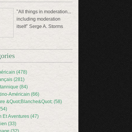
"All things in moderation...
including moderation
itself" Serge A. Storms
ories
éricain (478)
ançais (281)
itannique (84)
tino-Américain (66)
ture &Quot;Blanche&Quot; (58)
(54)
 Et Aventures (47)
lien (33)
nage (32)