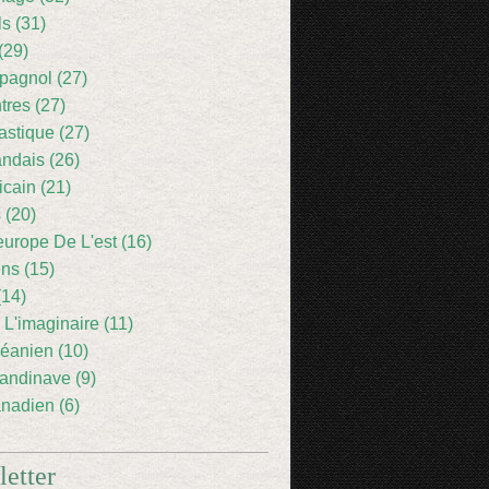
ls (31)
(29)
pagnol (27)
res (27)
astique (27)
andais (26)
icain (21)
 (20)
europe De L'est (16)
ens (15)
(14)
 L'imaginaire (11)
éanien (10)
andinave (9)
nadien (6)
etter