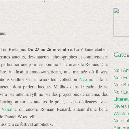
ine.
Du 23 au 26 novembre
al en Bretagne.
, La Vilaine était en
Catég
ennes
auteurs, dessinateurs, photographes et conférenciers
particulier une journée pointue à l'Université Rennes 2 le
Noir Am
re, à l'Institut franco-américain, une matinée où il sera
Noir Fr
tions Gallmeister à travers leur collection
Néo noir
, de la
Noir Br
ucteur dont parlera Jacques Mailhos dans le cadre de sa
Noir La
 sera par ailleurs rythmé par des projections de cinéma, des
Littéra
rrington sur les auteurs de polar, et des dédicaces avec,
Divers 
 Varenne
ou encore Romain Renard, auteur d'une belle
Western
e Daniel Woodrell.
Noir Ita
ssite à ce festival ambitieux.
Espion