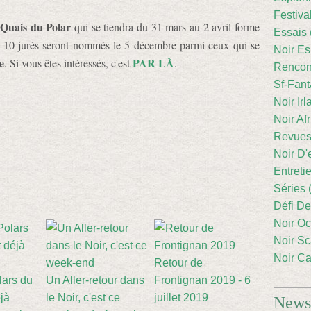
Festiva
Quais du Polar
qui se tiendra du 31 mars au 2 avril forme
Essais 
es 10 jurés seront nommés le 5 décembre parmi ceux qui se
Noir Es
e
PAR LÀ
. Si vous êtes intéressés, c'est
.
Rencont
Sf-Fant
Noir Irl
Noir Afr
Revues
Noir D'
Entreti
Séries 
Défi De
Noir Oc
Noir Sc
Noir Ca
Retour de
lars du
Un Aller-retour dans
Frontignan 2019 - 6
éjà
le Noir, c'est ce
juillet 2019
Newsl