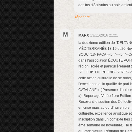
des tas d'écrivains au noir, amic
Répondre
M
MARX
13/11/2016 21:21
la deuxième édition de "DELTA
MÉDITERRANÉE 18,19 et 20 N
BOUC (13- PACA).<br /> <br /> Ce
dans l’association ÉCOUTE VOIR, 
région isolée et particulièrement
ST LOUIS DU RHÔNE-ISTRES-PORT 
cette action culturelle de se rode
l’excellence et la qualité de part 
CATALANE » ( Présence d’auteurs 
») .Reportage Vidéo 1ere Editio
Recevant le soutien des Collectiv
en crise mais aujourd’hui en ple
culturelle, excellence artistique
inscription dans un contexte très p
ème semaine de novembre) , le terr
du Parc Naturel Régional de Camar