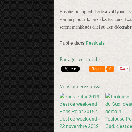
Ensuite, un appel. Le festival lyonnais
son jury pour le prix des lecteurs. L
1er décembr
seront manifestés d'ici au
Publié dans
Festivals
Partager cet article
Repost
0
Vous aimerez aussi :
Paris Polar 2019 :
c'est ce week-end -
Toulouse Po
22 novembre 2019
Sud, c'est d