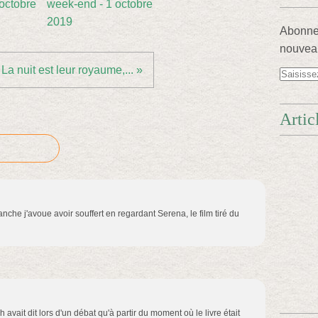
octobre
week-end - 1 octobre
2019
Abonnez
nouveau
La nuit est leur royaume,... »
Artic
nche j'avoue avoir souffert en regardant Serena, le film tiré du
vait dit lors d'un débat qu'à partir du moment où le livre était