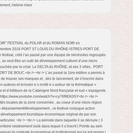
alement, helene marx
 NOIR" FESTIVAL du POLAR et du ROMAN NOIR en
ovembre 2016 PORT ST LOUIS DU RHÔNE-ISTRES-PORT DE
 festival, créé l’an passé par une équipe de bénévoles regroupés
se veut être un outil de développement culturel d’une micro
 touchée par la crise: Le DELTA du RHÔNE, et ses 3 villes , PORT
DE BOUC.<br /> <br /> L’an passé la 1ère édition a permis à
r, de trouver ses marques et , dès le lancement, de s’inscrire dans
les auteurs et écrivain e s invité e s autour de la thématique «
et d’éditeurs de la Catalogne Nord française et sud « espagnole
n:https://www.youtube.com/watch?v=cy76f9EK0GY<br /> <br />
ités locales de la zone concernée , au coeur d’une micro région
in dépassement/développement , ce festival conjugue action
 et développement touristique-économique original de par son
articulier. <br /> <br /> La période dans laquelle il se déroule ( 3
itoire relativement isolé dans lequel il s’inscrit ( Pointe au sein
gue) le contexte économique et institutionnel qui lui est propre (