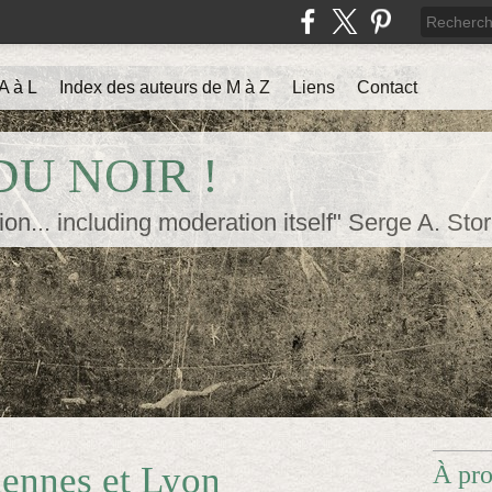
A à L
Index des auteurs de M à Z
Liens
Contact
U NOIR !
ion... including moderation itself" Serge A. Sto
Rennes et Lyon
À pr