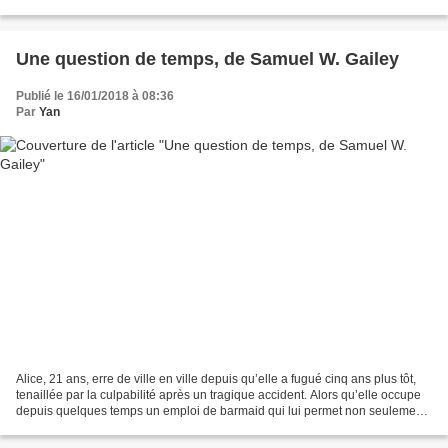
studios. On l’avait prévenu : «...
Une question de temps, de Samuel W. Gailey
Publié le 16/01/2018 à 08:36
Par
Yan
Alice, 21 ans, erre de ville en ville depuis qu’elle a fugué cinq ans plus tôt,
tenaillée par la culpabilité après un tragique accident. Alors qu’elle occupe
depuis quelques temps un emploi de barmaid qui lui permet non seulement
d’avoir un revenu régulier...