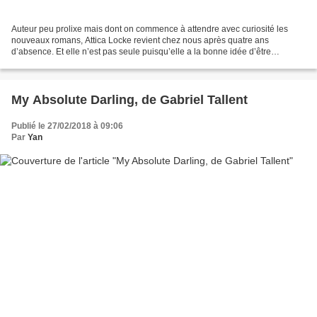
Auteur peu prolixe mais dont on commence à attendre avec curiosité les
nouveaux romans, Attica Locke revient chez nous après quatre ans
d’absence. Et elle n’est pas seule puisqu’elle a la bonne idée d’être
accompagnée dans Pleasantville par Jay Porter,...
My Absolute Darling, de Gabriel Tallent
Publié le 27/02/2018 à 09:06
Par
Yan