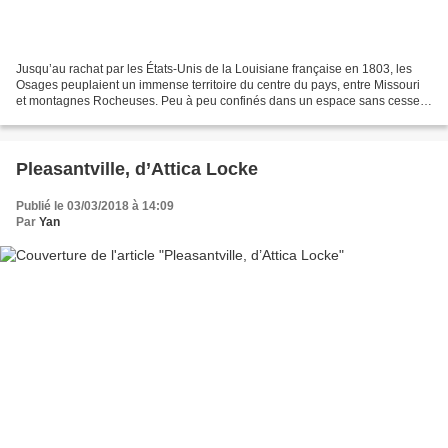
Jusqu’au rachat par les États-Unis de la Louisiane française en 1803, les
Osages peuplaient un immense territoire du centre du pays, entre Missouri
et montagnes Rocheuses. Peu à peu confinés dans un espace sans cesse
plus étriqué, confrontés à l’avancée...
Pleasantville, d’Attica Locke
Publié le 03/03/2018 à 14:09
Par
Yan