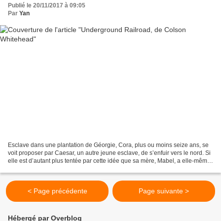
Publié le 20/11/2017 à 09:05
Par
Yan
Esclave dans une plantation de Géorgie, Cora, plus ou moins seize ans, se
voit proposer par Caesar, un autre jeune esclave, de s’enfuir vers le nord. Si
elle est d’autant plus tentée par cette idée que sa mère, Mabel, a elle-même
réussi à s’échapper quelques...
< Page précédente
Page suivante >
Hébergé par Overblog