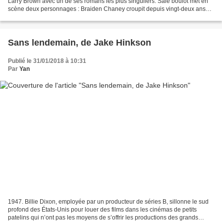
Larry Brown avec un de ses romans les plus singuliers. Sale boulot met en
scène deux personnages : Braiden Chaney croupit depuis vingt-deux ans
dans un hôpital militaire du Mississippi....
Sans lendemain, de Jake Hinkson
Publié le 31/01/2018 à 10:31
Par
Yan
1947. Billie Dixon, employée par un producteur de séries B, sillonne le sud
profond des États-Unis pour louer des films dans les cinémas de petits
patelins qui n’ont pas les moyens de s’offrir les productions des grands