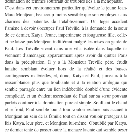
destination de femmes souffrant de troubles liés à la ménopause.
C’est dans cet environnement particulier qu’évolue le jeune Jean-
Marc Montjean, beaucoup moins sensible que son employeur aux
charmes des patientes de l’établissement. Un léger accident
l’amène à devoir s’occuper Paul Tréville, à la demande de la sœur
de ce dernier, Katya. Jeune, impertinente et fougueuse fille, celle-
ci ne laisse pas Montjean indifférent malgré les mises en garde de
Paul. Les Tréville vivent dans une villa isolée dans laquelle ils
viennent d’aménager, apparemment après avoir dû quitter Paris
dans la précipitation. Il y a là Monsieur Tréville père, érudit
lunaire semblant évoluer hors de la réalité et des basses
contingences matérielles, et, donc, Katya et Paul, jumeaux à la
ressemblance plus que troublante et à la relation ambigüe qui
semble partagée entre un lien indéfectible doublé d’une évidente
complicité, et un évident ascendant de Paul sur sa sœur pouvant
parfois confiner à la domination pure et simple. Soufflant le chaud
et le froid, Paul semble tour à tour vouloir exclure puis accueillir
Montjean au sein de la famille tout en disant vouloir protéger à la
fois Katya, leur père, et Montjean lui-même. Obnubilé par Katya,
ce dernier tente de passer outre la menace latente qui semble peser