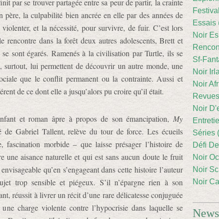
it par se trouver partagée entre sa peur de partir, la crainte
Festiva
 père, la culpabilité bien ancrée en elle par des années de
Essais 
iolenter, et la nécessité, pour survivre, de fuir. C’est lors
Noir Es
le rencontre dans la forêt deux autres adolescents, Brett et
Rencont
 se sont égarés. Ramenés à la civilisation par Turtle, ils se
Sf-Fant
et, surtout, lui permettent de découvrir un autre monde, une
Noir Irl
ociale que le conflit permanent ou la contrainte. Aussi et
Noir Afr
ent de ce dont elle a jusqu’alors pu croire qu’il était.
Revues
Noir D'
 enfant et roman âpre à propos de son émancipation,
My
Entreti
é de Gabriel Tallent, relève du tour de force. Les écueils
Séries 
, fascination morbide – que laisse présager l’histoire de
Défi De
re une aisance naturelle et qui est sans aucun doute le fruit
Noir Oc
t envisageable qu’en s’engageant dans cette histoire l’auteur
Noir Sc
sujet trop sensible et piégeux. S’il n’épargne rien à son
Noir Ca
ant, réussit à livrer un récit d’une rare délicatesse conjuguée
 une charge violente contre l’hypocrisie dans laquelle se
Newsl