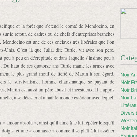
acifique et la forêt que s’étend le comté de Mendocino, en
 sur le retour, de cadres ou de chefs d’entreprises branchés
, Mendocino est une de ces enclaves très libérales que l’on
ts-Unis. C’est là que Julia, dite Turtle, vit avec son père,
Catég
 peu à peu en décrépitude et dans laquelle s’insinue peu à
. Du haut de ses quatorze ans Turtle manie les armes avec
ement le plus grand motif de fierté de Martin à son égard.
Noir Am
ers le survivalisme, homme charismatique se payant de
Noir Fr
s, Martin est aussi un père abusif et incestueux. Il a appris
Noir Br
nnelle, à se détester et à haïr le monde extérieur avec lequel,
Noir La
Littéra
Divers 
Western
n « amour absolu », ainsi qu’il aime à le lui répéter lorsqu’il
Noir Ita
les doigts, et une « connasse » comme il se plaît à lui asséner
Espion