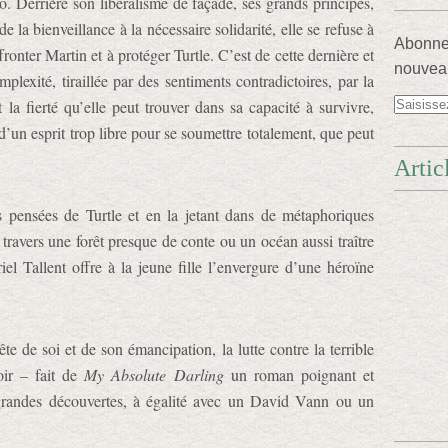
o. Derrière son libéralisme de façade, ses grands principes,
de la bienveillance à la nécessaire solidarité, elle se refuse à
Abonnez
fronter Martin et à protéger Turtle. C’est de cette dernière et
nouveau
plexité, tiraillée par des sentiments contradictoires, par la
 la fierté qu’elle peut trouver dans sa capacité à survivre,
d’un esprit trop libre pour se soumettre totalement, que peut
Artic
s pensées de Turtle et en la jetant dans de métaphoriques
 travers une forêt presque de conte ou un océan aussi traître
iel Tallent offre à la jeune fille l’envergure d’une héroïne
te de soi et de son émancipation, la lutte contre la terrible
oir – fait de
My Absolute Darling
un roman poignant et
 grandes découvertes, à égalité avec un David Vann ou un
.