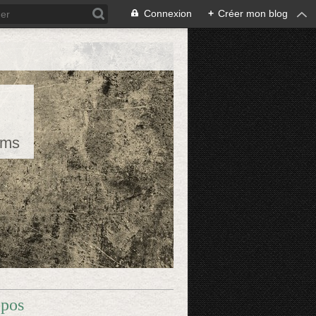
Connexion
+
Créer mon blog
rms
opos