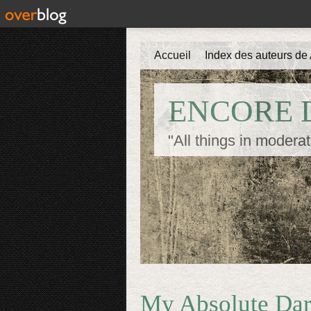
Accueil
Index des auteurs de 
ENCORE D
"All things in moderat
My Absolute Darl