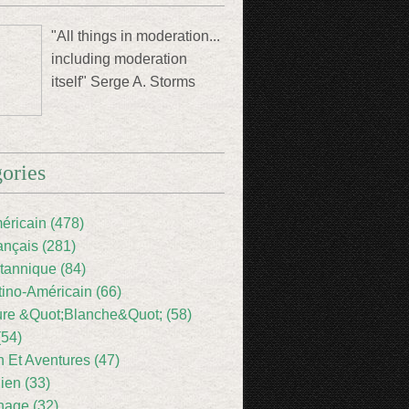
"All things in moderation...
including moderation
itself" Serge A. Storms
ories
éricain (478)
ançais (281)
itannique (84)
tino-Américain (66)
ture &Quot;Blanche&Quot; (58)
(54)
 Et Aventures (47)
lien (33)
nage (32)