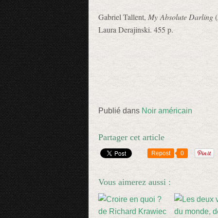
Gabriel Tallent,
My Absolute Darling
(
Laura Derajinski. 455 p.
Publié dans
Noir américain
Partager cet article
Repost
0
Vous aimerez aussi :