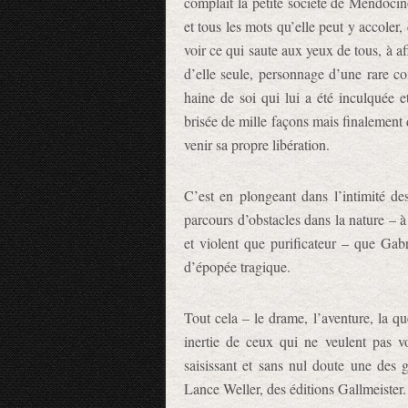
complaît la petite société de Mendocin
et tous les mots qu’elle peut y accoler, 
voir ce qui saute aux yeux de tous, à af
d’elle seule, personnage d’une rare com
haine de soi qui lui a été inculquée et
brisée de mille façons mais finalement 
venir sa propre libération.
C’est en plongeant dans l’intimité de
parcours d’obstacles dans la nature – à
et violent que purificateur – que Gabr
d’épopée tragique.
Tout cela – le drame, l’aventure, la quê
inertie de ceux qui ne veulent pas v
saisissant et sans nul doute une des
Lance Weller, des éditions Gallmeister