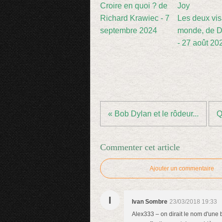
Croire en quoi ? de
Richard Krawiec - 7
Les deux vi
septembre 2024
monde, de D
- 27 août 20
« Bob Dylan et le rôdeur...
Q
Commenter cet article
Ajouter un commentaire
I
Ivan Sombre
23/03/2018 19:33
Alex333 – on dirait le nom d'une 