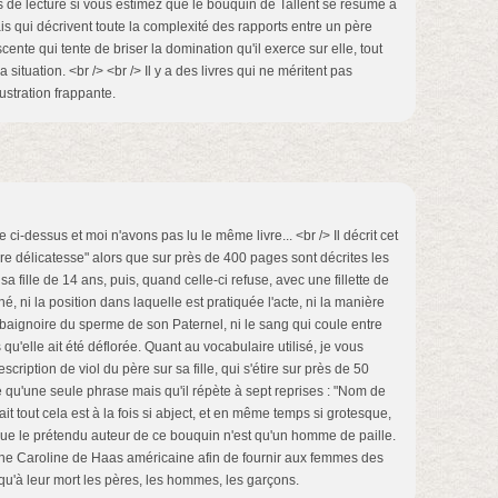
 de lecture si vous estimez que le bouquin de Tallent se résume à
s qui décrivent toute la complexité des rapports entre un père
ente qui tente de briser la domination qu'il exerce sur elle, tout
 situation. <br /> <br /> Il y a des livres qui ne méritent pas
lustration frappante.
cle ci-dessus et moi n'avons pas lu le même livre... <br /> Il décrit cet
e délicatesse" alors que sur près de 400 pages sont décrites les
a fille de 14 ans, puis, quand celle-ci refuse, avec une fillette de
é, ni la position dans laquelle est pratiquée l'acte, ni la manière
 baignoire du sperme de son Paternel, ni le sang qui coule entre
qu'elle ait été déflorée. Quant au vocabulaire utilisé, je vous
scription de viol du père sur sa fille, qui s'étire sur près de 50
 qu'une seule phrase mais qu'il répète à sept reprises : "Nom de
 fait tout cela est à la fois si abject, et en même temps si grotesque,
 que le prétendu auteur de ce bouquin n'est qu'un homme de paille.
ar une Caroline de Haas américaine afin de fournir aux femmes des
u'à leur mort les pères, les hommes, les garçons.