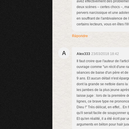
avez effectivement des problèmes
deux scènes – certes chocs –, mai
pervers narcissique et une adolesc
en souffrant de l'ambivalence de la
certains lecteurs, vous en êtes l'il
Répondre
A
Alex333
23/03/2018 18:42
Il faut croire que l'auteur de l'arti
ouvrage comme "un récit d'une rar
séances de baise d'un père et de s
9 ans. Et aucun détail n'est épargn
dont la grande se nettoie dans la
les jambes de la plus jeune après 
laisse juge : lors de la première de
lignes, ce brave type ne prononce
Dieu !" Très délicat, en effet... En
qu'il serait facile de soupçonner
Et qu'en réalité, il a été écrit p
arguments en béton pour haïr jusq