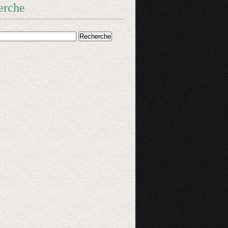
erche