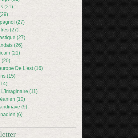
ls (31)
(29)
pagnol (27)
res (27)
astique (27)
andais (26)
icain (21)
 (20)
europe De L'est (16)
ens (15)
(14)
 L'imaginaire (11)
éanien (10)
andinave (9)
nadien (6)
etter