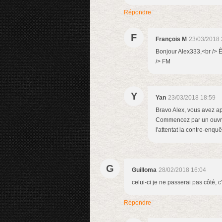
Répondre
F
François M
23/03/2018 
Bonjour Alex333,<br /> Ê
/> FM
Y
Yan
23/03/2018 18:59
Bravo Alex, vous avez app
Commencez par un ouvra
l'attentat la contre-enquê
G
Guilloma
28/02/2018 16:04
celui-ci je ne passerai pas côté, c'
Répondre