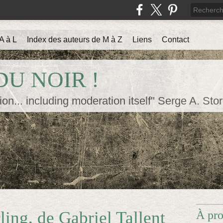
A à L
Index des auteurs de M à Z
Liens
Contact
U NOIR !
ion... including moderation itself" Serge A. Sto
ing, de Gabriel Tallent
À pr