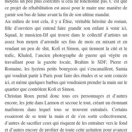
moyens un peu plus coercitifs si cela ne fonctionne pas. C’est que
ce projet de réhabilitation est aussi pour le maire une manière de
garnir son bas de laine avant la fin de son ultime mandat.
Au milieu de tout cela, il y a Élise, véritable héroïne du roman,
fille d’ouvriers qui entend faire grandir son enfant à venir ici,
Squad, le musicien-DJ qui trouve dans le collectif d’artistes un
assez bon moyen d’arrondir ses fins de mois en mixant et en
vendant un peu de shit, Kofi et Simon, qui tiennent la cité et le
trafic, Khaled, l’ancien photographe de guerre qui végète en
travaillant pour la gazette locale, Brahim le SDF, Pierre et
Romaine, les lycéens petits bourgeois qui s’encanaillent, Samia
qui voudrait partir à Paris pour faire des études et se sent coincée
ici, et même quelques barbus qui voudraient prendre la main sur le
quartier que contrôlent Kofi et Simon.
Christian Roux prend donc tous ces personnages et d’autres
encore, les jette dans Larmon et secoue le tout, créant un étonnant
maëlstrom dans lequel tous se trouvent entraînés. Certains
essaieront de se tenir la main et de s’en sortir collectivement,
d’autres de sacrifier ceux qui risquent de les entraîner vers le fond
et d’autres encore de profiter de toute cette agitation pour avancer