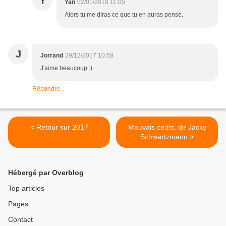
Y
Yan
02/01/2018 11:05
Alors tu me diras ce que tu en auras pensé.
J
Jorrand
29/12/2017 10:58
J'aime beaucoup :)
Répondre
< Retour sur 2017
Mauvais coûts, de Jacky
Schwartzmann >
Hébergé par Overblog
Top articles
Pages
Contact