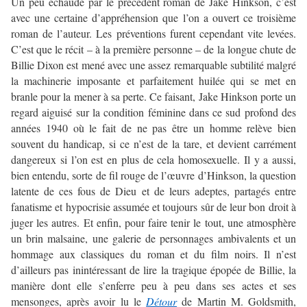
Un peu échaudé par le précédent roman de Jake Hinkson, c’est
avec une certaine d’appréhension que l’on a ouvert ce troisième
roman de l’auteur. Les préventions furent cependant vite levées.
C’est que le récit – à la première personne – de la longue chute de
Billie Dixon est mené avec une assez remarquable subtilité malgré
la machinerie imposante et parfaitement huilée qui se met en
branle pour la mener à sa perte. Ce faisant, Jake Hinkson porte un
regard aiguisé sur la condition féminine dans ce sud profond des
années 1940 où le fait de ne pas être un homme relève bien
souvent du handicap, si ce n’est de la tare, et devient carrément
dangereux si l’on est en plus de cela homosexuelle. Il y a aussi,
bien entendu, sorte de fil rouge de l’œuvre d’Hinkson, la question
latente de ces fous de Dieu et de leurs adeptes, partagés entre
fanatisme et hypocrisie assumée et toujours sûr de leur bon droit à
juger les autres. Et enfin, pour faire tenir le tout, une atmosphère
un brin malsaine, une galerie de personnages ambivalents et un
hommage aux classiques du roman et du film noirs. Il n’est
d’ailleurs pas inintéressant de lire la tragique épopée de Billie, la
manière dont elle s’enferre peu à peu dans ses actes et ses
mensonges, après avoir lu le
Détour
de Martin M. Goldsmith,