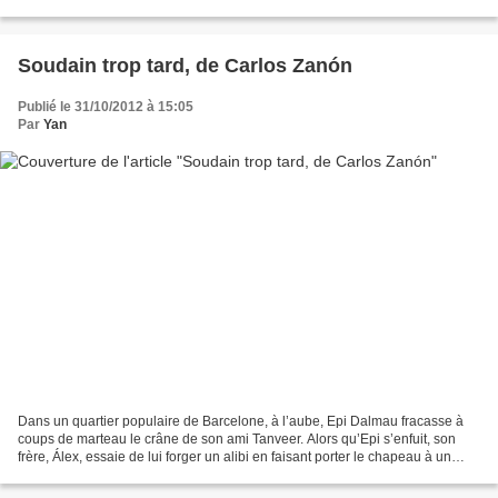
mettre en place un coup apporté par le...
Soudain trop tard, de Carlos Zanón
Publié le 31/10/2012 à 15:05
Par
Yan
Dans un quartier populaire de Barcelone, à l’aube, Epi Dalmau fracasse à
coups de marteau le crâne de son ami Tanveer. Alors qu’Epi s’enfuit, son
frère, Álex, essaie de lui forger un alibi en faisant porter le chapeau à un
hypothétique pakistanais, mais...