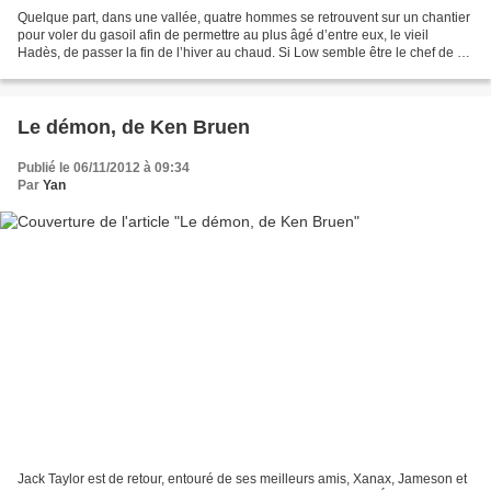
Quelque part, dans une vallée, quatre hommes se retrouvent sur un chantier
pour voler du gasoil afin de permettre au plus âgé d’entre eux, le vieil
Hadès, de passer la fin de l’hiver au chaud. Si Low semble être le chef de ce
quatuor, c’est Hadès qui...
Le démon, de Ken Bruen
Publié le 06/11/2012 à 09:34
Par
Yan
Jack Taylor est de retour, entouré de ses meilleurs amis, Xanax, Jameson et