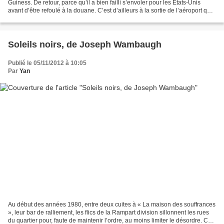
Guiness. De retour, parce qu’il a bien failli s’envoler pour les États-Unis
avant d’être refoulé à la douane. C’est d’ailleurs à la sortie de l’aéroport qu’il
a croisé un drôle...
Soleils noirs, de Joseph Wambaugh
Publié le 05/11/2012 à 10:05
Par
Yan
Au début des années 1980, entre deux cuites à « La maison des souffrances
», leur bar de ralliement, les flics de la Rampart division sillonnent les rues
du quartier pour, faute de maintenir l’ordre, au moins limiter le désordre. Ce