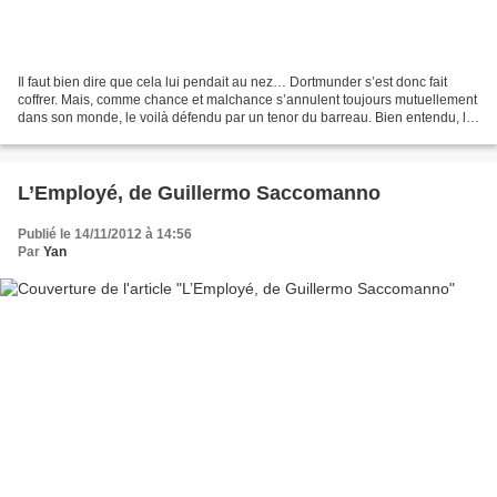
Il faut bien dire que cela lui pendait au nez… Dortmunder s’est donc fait
coffrer. Mais, comme chance et malchance s’annulent toujours mutuellement
dans son monde, le voilà défendu par un tenor du barreau. Bien entendu, le
geste n’est pas désintéressé....
L’Employé, de Guillermo Saccomanno
Publié le 14/11/2012 à 14:56
Par
Yan