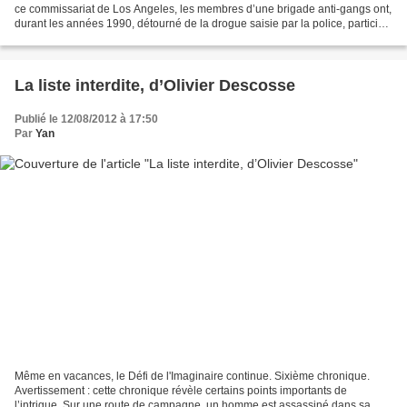
ce commissariat de Los Angeles, les membres d’une brigade anti-gangs ont,
durant les années 1990, détourné de la drogue saisie par la police, participé
à des braquages, falsifié des...
La liste interdite, d’Olivier Descosse
Publié le 12/08/2012 à 17:50
Par
Yan
Même en vacances, le Défi de l'Imaginaire continue. Sixième chronique.
Avertissement : cette chronique révèle certains points importants de
l’intrigue. Sur une route de campagne, un homme est assassiné dans sa