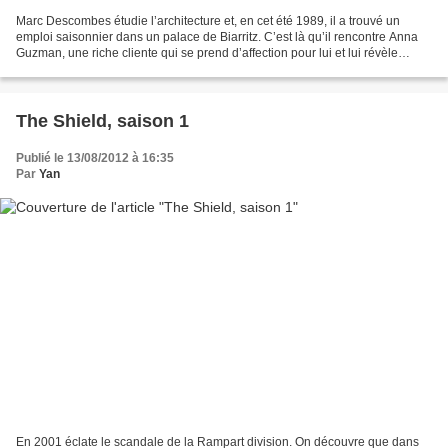
Marc Descombes étudie l’architecture et, en cet été 1989, il a trouvé un
emploi saisonnier dans un palace de Biarritz. C’est là qu’il rencontre Anna
Guzman, une riche cliente qui se prend d’affection pour lui et lui révèle
qu’elle possède des tableaux...
The Shield, saison 1
Publié le 13/08/2012 à 16:35
Par
Yan
En 2001 éclate le scandale de la Rampart division. On découvre que dans