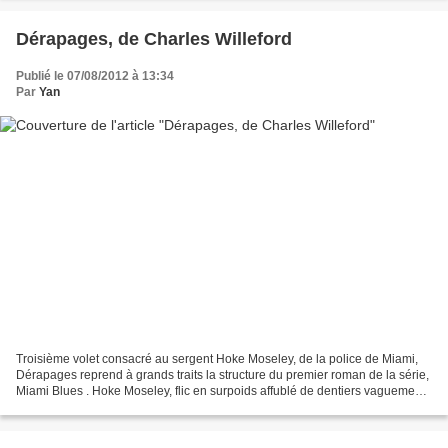
Dérapages, de Charles Willeford
Publié le 07/08/2012 à 13:34
Par
Yan
Troisième volet consacré au sergent Hoke Moseley, de la police de Miami,
Dérapages reprend à grands traits la structure du premier roman de la série,
Miami Blues . Hoke Moseley, flic en surpoids affublé de dentiers vaguement
bleutés et de deux filles...