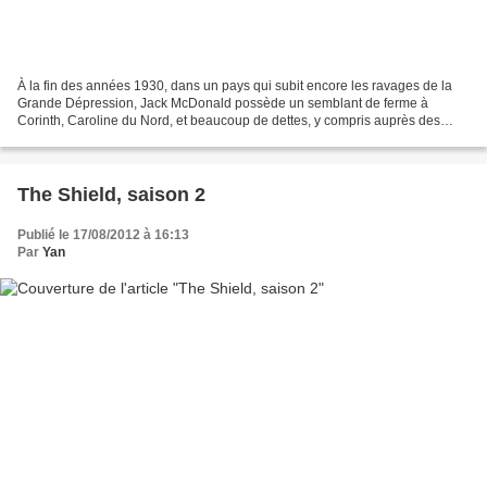
À la fin des années 1930, dans un pays qui subit encore les ravages de la
Grande Dépression, Jack McDonald possède un semblant de ferme à
Corinth, Caroline du Nord, et beaucoup de dettes, y compris auprès des
pompes funèbres auxquelles il n’a toujours...
The Shield, saison 2
Publié le 17/08/2012 à 16:13
Par
Yan