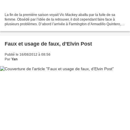
La fin de la première saison voyait Vic Mackey abattu par la fuite de sa
femme. Obsédé par l’idée de la retrouver, il doit cependant faire face à
plusieurs problèmes. D’abord l’arrivée à Farmington d’Armadillo Quintero,
redoutable chef de gang mexicain...
Faux et usage de faux, d’Elvin Post
Publié le 16/08/2012 à 08:56
Par
Yan