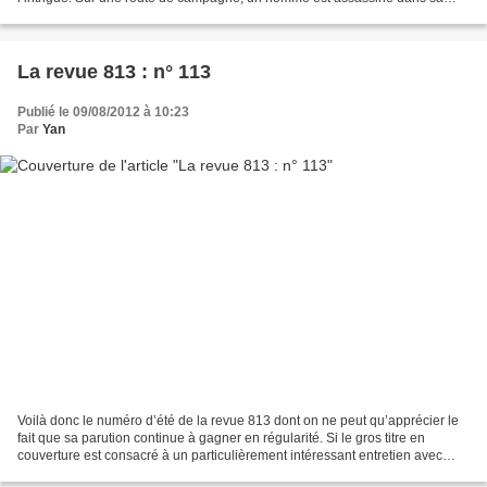
voiture broyée et incendiée par un mystérieux...
La revue 813 : n° 113
Publié le 09/08/2012 à 10:23
Par
Yan
Voilà donc le numéro d’été de la revue 813 dont on ne peut qu’apprécier le
fait que sa parution continue à gagner en régularité. Si le gros titre en
couverture est consacré à un particulièrement intéressant entretien avec
Jerry Stahl réalisé par Clémentine...