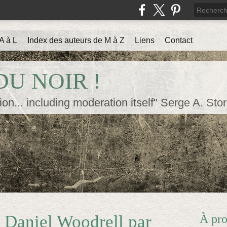
A à L
Index des auteurs de M à Z
Liens
Contact
U NOIR !
ion... including moderation itself" Serge A. Sto
 Daniel Woodrell par
À pr