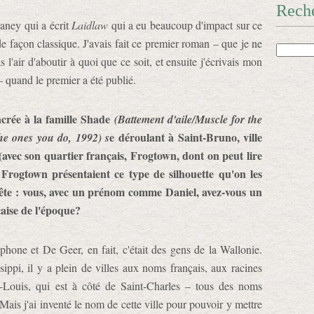
Rech
vaney qui a écrit
Laidlaw
qui a eu beaucoup d'impact sur ce
de façon classique. J'avais fait ce premier roman – que je ne
s l'air d'aboutir à quoi que ce soit, et ensuite j'écrivais mon
– quand le premier a été publié.
acrée à la famille Shade
(Battement d'aile/Muscle for the
e déroulant à Saint-Bruno, ville
he ones you do, 1992) s
avec son quartier français, Frogtown, dont on peut lire
rogtown présentaient ce type de silhouette qu'on les
bête : vous, avec un prénom comme Daniel, avez-vous un
aise de l'époque?
hone et De Geer, en fait, c'était des gens de la Wallonie.
ssippi, il y a plein de villes aux noms français, aux racines
nt-Louis, qui est à côté de Saint-Charles – tous des noms
Mais j'ai inventé le nom de cette ville pour pouvoir y mettre