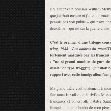
Il y a l'écrivain écossais William McIl
que j'ai écrit ensuite et j'ai commencé 
pensais pas voir publié – qui n'avait pa
deuxième – qui est sur la guerre civile 
C'est le premier d'une trilogie cons
wing, 1988 - Les ombres du passé/T
fortement marquée par les français (
: "un si grand nombre de gars de F
disait "de type froggy"). Question 
rapport avec cette immigration franç
Ma grand-mère était totalement francop
Sur toute la vallée de la rivière Missi
françaises et on est allé habiter Sai
français – pour le boulot de mon père. 