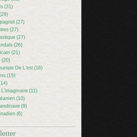
ls (31)
(29)
pagnol (27)
res (27)
astique (27)
andais (26)
icain (21)
 (20)
europe De L'est (16)
ens (15)
(14)
 L'imaginaire (11)
éanien (10)
andinave (9)
nadien (6)
etter