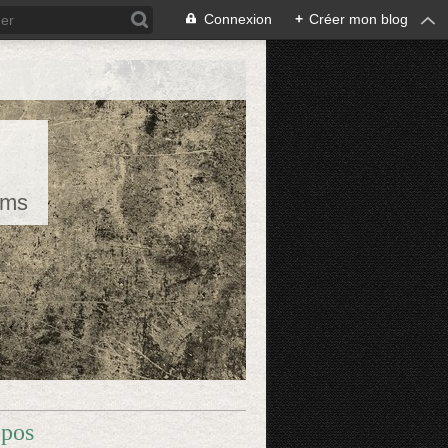
Connexion
+
Créer mon blog
rms
opos