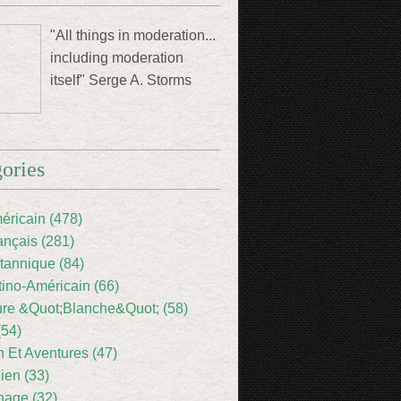
"All things in moderation...
including moderation
itself" Serge A. Storms
ories
éricain (478)
ançais (281)
itannique (84)
tino-Américain (66)
ture &Quot;Blanche&Quot; (58)
(54)
 Et Aventures (47)
lien (33)
nage (32)