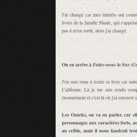
J'ai changé car mes intérêts ont comm
livres de la famille Shade, qui s'appelai
pas à m'en sortir, alors j'ai changé.
On en arrive à
Faites-nous la bise (G
J'en suis venu à écrire ce livre car sui
Californie. Là je me suis rendu co
énormément et c'est là où j'ai retrouvé 
Les Ozarks, on va en parler, car e
personnages aux caractères forts, au
au crible, mais il nous faudrait tro