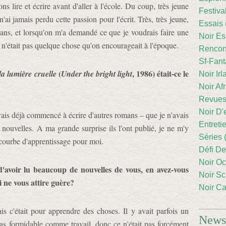
s lire et écrire avant d'aller à l'école. Du coup, très jeune
Festiva
n'ai jamais perdu cette passion pour l'écrit. Très, très jeune,
Essais 
t ans, et lorsqu'on m'a demandé ce que je voudrais faire une
Noir Es
e n'était pas quelque chose qu'on encourageait à l'époque.
Rencont
Sf-Fant
(
, 1986) était-ce le
la lumière cruelle
Under the bright light
Noir Irl
Noir Afr
Revues
Noir D'
avais déjà commencé à écrire d'autres romans – que je n'avais
Entreti
e nouvelles. A ma grande surprise ils l'ont publié, je ne m'y
Séries 
e courbe d'apprentissage pour moi.
Défi De
Noir Oc
d'avoir lu beaucoup de nouvelles de vous, en avez-vous
Noir Sc
i ne vous attire guère?
Noir Ca
s c'était pour apprendre des choses. Il y avait parfois un
Newsl
pas formidable comme travail, donc ce n'était pas forcément