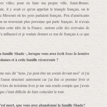
res villes, pour en faire ma propre ville, Saint-Bruno.
, il y avait ce qu'on appelait le triangle français, ou le
du Missouri où les gens parlaient français. Peu d'américains
 on ne trouverait plus personne qui parle français. Je n'avais
bien cette idée de la France, surtout celle des écrivains de
a influencé et je voulais donner ce ton de français à ce que
la famille Shade -, lorsque vous avez écrit
Sous la lumière
olumes et à cette famille récurrente ?
e suis dit "tiens, j'ai peut-être un avenir devant moi" et j'ai
 l'aurai structuré autrement car j'ai fini ce premier livre et
et lors du troisième livre je me suis rendu compte que j'avais
c'était difficile de faire coïncider le tout.
n'est mort, que vous avez abandonné la famille Shade?