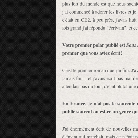
plus fort du monde est que nous sachion
j'ai commencé à adorer les livres et je 
c'était en CE2, à peu près, j'avais hui
fois grand j'ai répondu "écrivain", et c
Votre premier polar publié est
Sous 
premier que vous aviez écrit?
C'est le premier roman que j'ai fini. J'
jamais fini – et j'avais écrit pas mal d
attendais pas du tout, c'était plutôt un
En France, je n'ai pas le souvenir 
publié souvent ou est-ce un genre qu
J'ai énormément écrit de nouvelles mai
élément qui marchait, mais ce n'était 