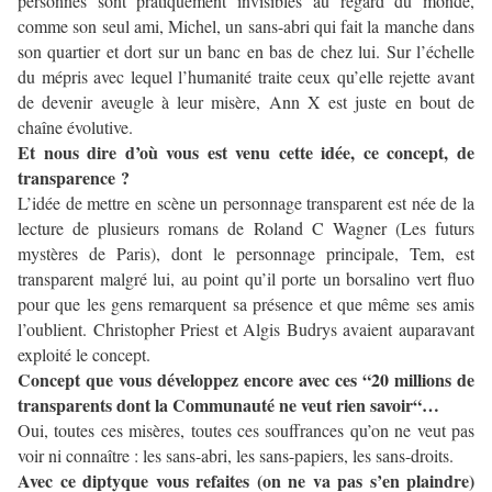
personnes sont pratiquement invisibles au regard du monde,
comme son seul ami, Michel, un sans-abri qui fait la manche dans
son quartier et dort sur un banc en bas de chez lui. Sur l’échelle
du mépris avec lequel l’humanité traite ceux qu’elle rejette avant
de devenir aveugle à leur misère, Ann X est juste en bout de
chaîne évolutive.
Et nous dire d’où vous est venu cette idée, ce concept, de
transparence ?
L’idée de mettre en scène un personnage transparent est née de la
lecture de plusieurs romans de Roland C Wagner (Les futurs
mystères de Paris), dont le personnage principale, Tem, est
transparent malgré lui, au point qu’il porte un borsalino vert fluo
pour que les gens remarquent sa présence et que même ses amis
l’oublient. Christopher Priest et Algis Budrys avaient auparavant
exploité le concept.
Concept que vous développez encore avec ces “20 millions de
transparents dont la Communauté ne veut rien savoir“…
Oui, toutes ces misères, toutes ces souffrances qu’on ne veut pas
voir ni connaître : les sans-abri, les sans-papiers, les sans-droits.
Avec ce diptyque vous refaites (on ne va pas s’en plaindre)