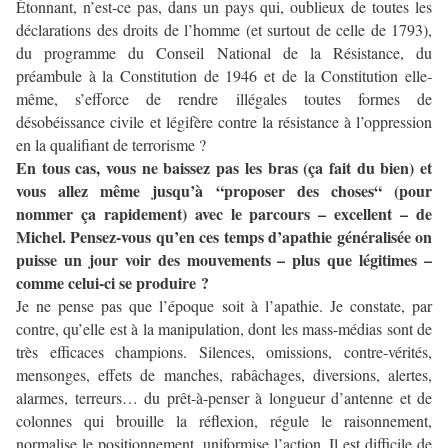
Étonnant, n’est-ce pas, dans un pays qui, oublieux de toutes les
déclarations des droits de l’homme (et surtout de celle de 1793),
du programme du Conseil National de la Résistance, du
préambule à la Constitution de 1946 et de la Constitution elle-
même, s’efforce de rendre illégales toutes formes de
désobéissance civile et légifère contre la résistance à l’oppression
en la qualifiant de terrorisme ?
En tous cas, vous ne baissez pas les bras (ça fait du bien) et
vous allez même jusqu’à “proposer des choses“ (pour
nommer ça rapidement) avec le parcours – excellent – de
Michel. Pensez-vous qu’en ces temps d’apathie généralisée on
puisse un jour voir des mouvements – plus que légitimes –
comme celui-ci se produire ?
Je ne pense pas que l’époque soit à l’apathie. Je constate, par
contre, qu’elle est à la manipulation, dont les mass-médias sont de
très efficaces champions. Silences, omissions, contre-vérités,
mensonges, effets de manches, rabâchages, diversions, alertes,
alarmes, terreurs… du prêt-à-penser à longueur d’antenne et de
colonnes qui brouille la réflexion, régule le raisonnement,
normalise le positionnement, uniformise l’action. Il est difficile de