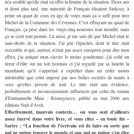
m'a semblé qu'elle était en effet la femme de la situation. Deux ans
et demi plus tard, une minorité de Français élisaient Sarkozy, à
peine un quart de ceux en âge de voter, mais ça a suffi pour tirer
Michel de la Commune des Cévennes. C'est effrayant un quart de
Français, ça pèse dans les vingt-cinq neurones tout mouillé, mais
ça se croit tout permis. Là aussi, je me suis dit que Michel était le
sans-droits de la situation. J'ai jeté Opacités, dont le titre était
exécrable et qui, surtout, n'était pas assez européen pour dire mon
effroi, j'ai astiqué mon clavier le moins goudronné, j'ai collé un
tireur d'élite sur un toit lyonnais et j'ai regardé par sa lunette la
mendiante qu'il s'apprêtait à expédier dans un enfer moins
intolérable que celui imposé par nos belles sociétés de nantis à
ceux qu'elles privent de tout. Le titre était une évidence,
probablement et inconsciemment influencée par celui du roman
d'Emmanuelle Maia : Résurgences, publié en mai 2006 aux
éditions Nuit d'Avril.
Effectivement, mauvais contexte… on vous sent d’ailleurs
assez énervé dans votre livre, et vous citez – en toute fin –
Sartre : “La fonction de l’écrivain est de faire en sorte que
nul ne puisse ignorer le monde et que nul ne puisse s’en dire