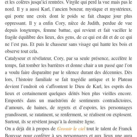
et les colères jusqu’ici rentrées. Virgile qui perd la vue mais pas le
nord. Il y a aussi Karl, l’ancien boxeur, mystique et mystérieux,
qui porte une croix dont le poids se fait chaque jour plus
oppressant. Il y a enfin Cory, nièce de Judith, perdue de vue
depuis longtemps, femme battue, qui revient et fait vaciller le
fragile équilibre des lieux, des gens, de ce qui est dit et de ce qui
ne l’est pas. Et puis le chasseur sans visage qui hante les bois et
observe tout cela.
Catalyseur et révélateur, Cory, par sa seule présence, accélère le
temps, fait tomber les barrières et donne chair a un passé que l’on
a voulu faire disparaître par le silence durant des décennies. Dès
lors, l’histoire familiale se fait tragédie antique et le Plateau
devient l’endroit où s’affrontent le Dieu de Karl, les esprits des
lieux et certainement quelques déités bien plus vieilles encore.
Emportés dans un maelström de sentiments contradictoires,
d’amours, de haines, de regrets et d’espoirs, les personnages
grandissent, se ratatinent, se renferment, se réalisent ou explosent.
Surtout, ils se révèlent jusqu’à la dernière ligne.
On a déjà dit à propos de
Grossir le ciel
tout le talent de Franck
Bouysse pour conférer à ses personnages et aux lieux une aura