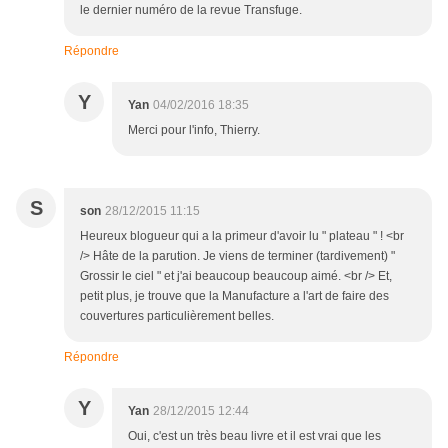
le dernier numéro de la revue Transfuge.
Répondre
Y
Yan
04/02/2016 18:35
Merci pour l'info, Thierry.
S
son
28/12/2015 11:15
Heureux blogueur qui a la primeur d'avoir lu " plateau " ! <br
/> Hâte de la parution. Je viens de terminer (tardivement) "
Grossir le ciel " et j'ai beaucoup beaucoup aimé. <br /> Et,
petit plus, je trouve que la Manufacture a l'art de faire des
couvertures particulièrement belles.
Répondre
Y
Yan
28/12/2015 12:44
Oui, c'est un très beau livre et il est vrai que les