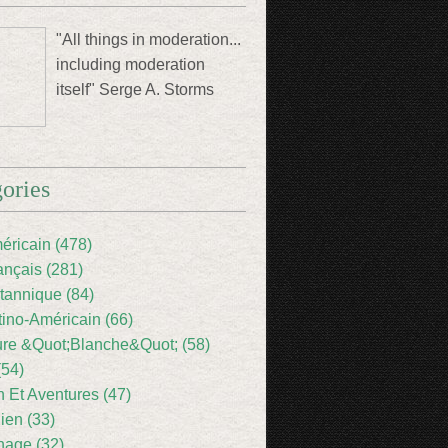
"All things in moderation...
including moderation
itself" Serge A. Storms
ories
éricain (478)
ançais (281)
itannique (84)
tino-Américain (66)
ture &Quot;Blanche&Quot; (58)
(54)
 Et Aventures (47)
lien (33)
nage (32)