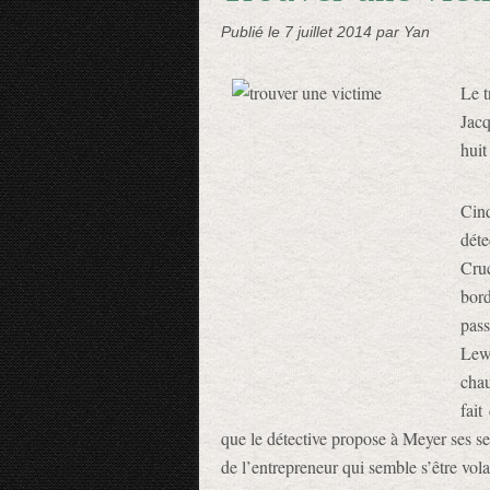
Publié le
7 juillet 2014
par Yan
Le t
Jac
huit
Cinq
dét
Cruc
bord
pass
Lew
chau
fait
que le détective propose à Meyer ses ser
de l’entrepreneur qui semble s’être vo