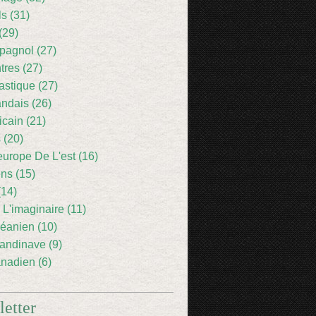
ls (31)
(29)
pagnol (27)
res (27)
astique (27)
andais (26)
icain (21)
 (20)
europe De L'est (16)
ens (15)
(14)
 L'imaginaire (11)
éanien (10)
andinave (9)
nadien (6)
etter