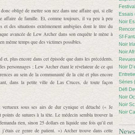
Festiva
nc obligé de mettre son nez dans une affaire qui, si elle
Essais 
ne affaire de famille. Et, comme toujours, il va peu à peu
Noir Es
is et des situations extrêmement ambigües dont le titre du
Rencont
 chaque avancée de Lew Archer dans son enquête le mène à
Sf-Fant
 en même temps que des victimes possibles.
Noir Irl
Noir Afr
 et, plus encore dans cet épisode que dans les précédents,
Revues
é des personnages ; Lew Archer étant le révélateur de ce qui
Noir D'
arences au sein de la communauté de la cité et plus encore
Entreti
étant, dans la petite ville de Las Cruces, de toute façon
Séries 
Défi De
Noir Oc
Noir Sc
vertueux sous ses airs de dur cynique et détaché (« Je
Noir Ca
t points de sutures à la tête. Le médecin sembla trouver la
demanda rien, sinon 25 dollars en liquide une fois qu’il eut
 j’étais ce genre de patient. ») Archer trouve dans cette
Newsl