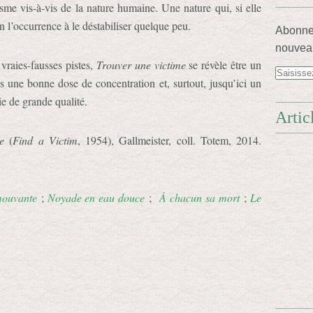
sme vis-à-vis de la nature humaine. Une nature qui, si elle
n l’occurrence à le déstabiliser quelque peu.
Abonnez
nouveau
vraies-fausses pistes,
Trouver une victime
se révèle être un
 une bonne dose de concentration et, surtout, jusqu’ici un
ie de grande qualité.
Artic
e
(
Find a Victim
, 1954), Gallmeister, coll. Totem, 2014.
mouvante
;
Noyade en eau douce
;
À chacun sa mort
;
Le