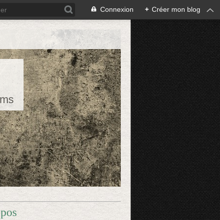
Connexion
+
Créer mon blog
rms
opos