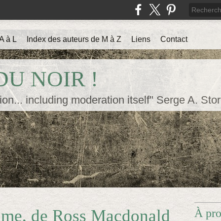
A à L
Index des auteurs de M à Z
Liens
Contact
U NOIR !
ion... including moderation itself" Serge A. Sto
time, de Ross Macdonald
À pr