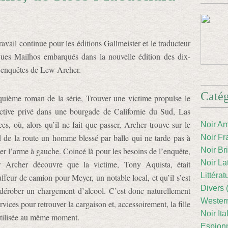
ravail continue pour les éditions Gallmeister et le traducteur
ques Mailhos embarqués dans la nouvelle édition des dix-
 enquêtes de Lew Archer.
Catég
uième roman de la série, Trouver une victime propulse le
ective privé dans une bourgade de Californie du Sud, Las
es, où, alors qu’il ne fait que passer, Archer trouve sur le
Noir Am
 de la route un homme blessé par balle qui ne tarde pas à
Noir Fr
er l’arme à gauche. Coincé là pour les besoins de l’enquête,
Noir Br
Noir La
 Archer découvre que la victime, Tony Aquista, était
Littéra
ffeur de camion pour Meyer, un notable local, et qu’il s’est
Divers 
 dérober un chargement d’alcool. C’est donc naturellement
Western
vices pour retrouver la cargaison et, accessoirement, la fille
Noir Ita
latilisée au même moment.
Espion