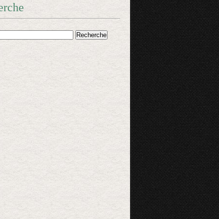
erche