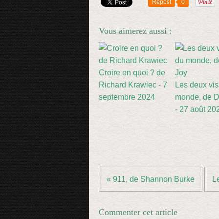
Repost
0
Vous aimerez aussi :
Croire en quoi ? de
Richard Krawiec - 7
Les deux vi
septembre 2024
monde, de D
- 27 août 20
« 911, de Shannon Burke
Le
Commenter cet article