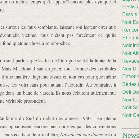
seur en même temps qu’il apparaît encore plus cynique et
Festiva
re.
Essais 
Noir Es
et surtout les faux-semblants, laissant son lecteur errer aux
Rencont
ventuelle victime, tous n’étant pas forcément ce qu’ils
Sf-Fant
au fond quelque chose à se reprocher.
Noir Irl
Noir Afr
 sent parfois que les fils de l’intrigue sont à la limite de la
Revues
. Mais Macdonald sait en jouer, tout comme des symboles
Noir D'
t d’une manière flagrante (assez en tout cas pour que même
Entreti
uisse les voir) sans pour autant l’alourdir. Au contraire, à
Séries 
e dans un banc de varech, ils nous éclairent utilement sur
Défi De
Noir Oc
une véritable profondeur.
Noir Sc
Noir Ca
 Californie du Sud du début des années 1950 – en pleine
isés apparaissent encore bien corsetés par des conventions
 leurs écarts ou leur mal-être,
Noyade en eau douce
est un
Newsl