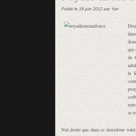
Publié le
18 juin 2012
par Yan
Deu
dans
douc
qui 
de 
adul
la 
com
prop
corb
retr
se m
Nul doute que dans ce deuxième vole