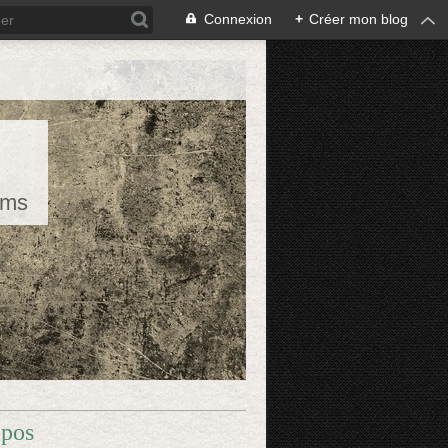
Connexion
+
Créer mon blog
rms
opos