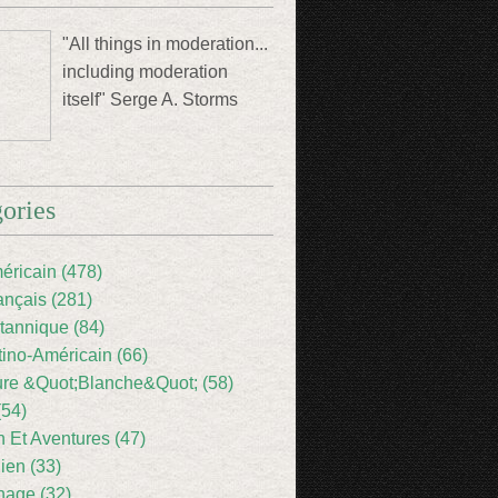
"All things in moderation...
including moderation
itself" Serge A. Storms
ories
éricain (478)
ançais (281)
itannique (84)
tino-Américain (66)
ture &Quot;Blanche&Quot; (58)
(54)
 Et Aventures (47)
lien (33)
nage (32)