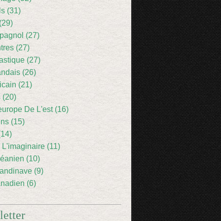
ls (31)
(29)
pagnol (27)
res (27)
astique (27)
andais (26)
icain (21)
 (20)
europe De L'est (16)
ens (15)
(14)
 L'imaginaire (11)
éanien (10)
andinave (9)
nadien (6)
etter