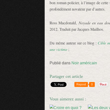
bon roman policier, à l’image de cette
profondément novateur par d’autres.
Ross Macdonald,
Noyade en eau do
2012. Traduit par Jacques Mailhos.
Du même auteur sur ce blog :
Cible 
une victime
;
Publié dans
Noir américain
Partager cet article
Repost
0
Vous aimerez aussi :