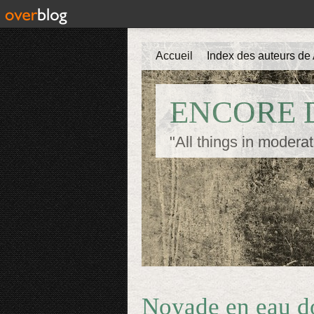
Accueil
Index des auteurs de 
ENCORE D
"All things in moderat
Noyade en eau d