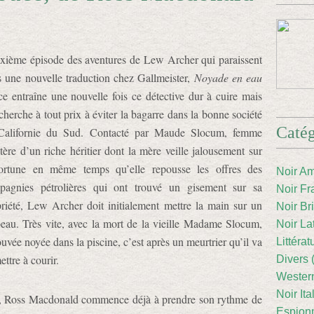
xième épisode des aventures de Lew Archer qui paraissent
 une nouvelle traduction chez Gallmeister,
Noyade en eau
e entraîne une nouvelle fois ce détective dur à cuire mais
cherche à tout prix à éviter la bagarre dans la bonne société
Catég
Californie du Sud. Contacté par Maude Slocum, femme
tère d’un riche héritier dont la mère veille jalousement sur
fortune en même temps qu’elle repousse les offres des
Noir Am
pagnies pétrolières qui ont trouvé un gisement sur sa
Noir Fr
riété, Lew Archer doit initialement mettre la main sur un
Noir Br
eau. Très vite, avec la mort de la vieille Madame Slocum,
Noir La
ouvée noyée dans la piscine, c’est après un meurtrier qu’il va
Littéra
ettre à courir.
Divers 
Western
Noir Ita
t, Ross Macdonald commence déjà à prendre son rythme de
Espion