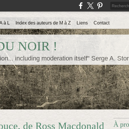
A à L
Index des auteurs de M à Z
Liens
Contact
U NOIR !
ion... including moderation itself" Serge A. Sto
ouce, de Ross Macdonald
À pr