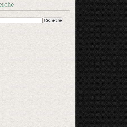
erche