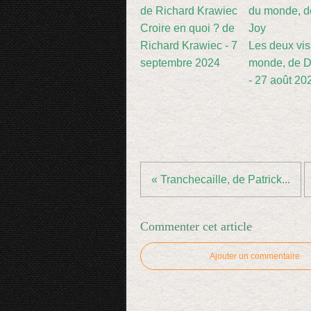
Croire en quoi ? de
Richard Krawiec - 7
Les deux vi
septembre 2024
monde, de D
- 27 août 20
« Tranchecaille, de Patrick...
Commenter cet article
Ajouter un commentaire