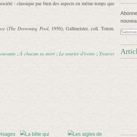
 société : classique par bien des aspects en même temps que
Abonnez
nouveau
uce
(
The Drowning Pool
, 1950), Gallmeister, coll. Totem,
Artic
mouvante
;
À chacun sa mort
;
Le sourire d'ivoire
;
Trouver