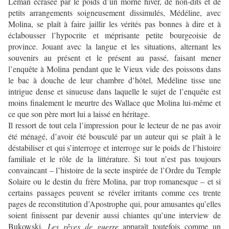
Léman écrasée par le poids d’un morne hiver, de non-dits et de
petits arrangements soigneusement dissimulés, Médéline, avec
Molina, se plaît à faire jaillir les vérités pas bonnes à dire et à
éclabousser l’hypocrite et méprisante petite bourgeoisie de
province. Jouant avec la langue et les situations, alternant les
souvenirs au présent et le présent au passé, faisant mener
l’enquête à Molina pendant que le Vieux vide des poissons dans
le bac à douche de leur chambre d’hôtel, Médéline tisse une
intrigue dense et sinueuse dans laquelle le sujet de l’enquête est
moins finalement le meurtre des Wallace que Molina lui-même et
ce que son père mort lui a laissé en héritage.
Il ressort de tout cela l’impression pour le lecteur de ne pas avoir
été ménagé, d’avoir été bousculé par un auteur qui se plaît à le
déstabiliser et qui s’interroge et interroge sur le poids de l’histoire
familiale et le rôle de la littérature. Si tout n’est pas toujours
convaincant – l’histoire de la secte inspirée de l’Ordre du Temple
Solaire ou le destin du frère Molina, par trop romanesque – et si
certains passages peuvent se révéler irritants comme ces trente
pages de reconstitution d’Apostrophe qui, pour amusantes qu’elles
soient finissent par devenir aussi chiantes qu’une interview de
Bukowski,
Les rêves de guerre
apparaît toutefois comme un