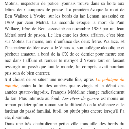
Molina, inspecteur de police lyonnais trouve dans sa boîte aux
lettres deux coupures de presse. La première évoque la mort de
Ben Wallace à Yvoire, sur les bords du lac Léman, assassiné en
1969 par Jean Métral. La seconde évoque la mort de Paul
Wallace, frère de Ben, assassiné en novembre 1989 par un Jean
Métral sorti de prison. Le lien entre les deux affaires, c’est bien
sûr Molina lui-même, ami d’enfance des deux frères Wallace. Et
l’inspecteur de filer avec « le Vieux », son collègue alcoolique et
pêcheur amateur, à bord de la CX de ce dernier pour mettre son
nez dans l’affaire et remuer le marigot d’Yvoire tout en faisant
ressurgir un passé que tout le monde, lui compris, avait pourtant
pris soin de bien enterrer.
S’il choisit de se situer une nouvelle fois, après
La politique du
tumulte
, entre la fin des années quatre-vingts et le début des
années quatre-vingt-dix, François Médéline change radicalement
de ton. Plus intimiste au fond,
Les rêves de guerre
est moins un
roman policier qu’un roman sur la difficulté de la résilience et le
fardeau du passé familial, fut-il, ou plutôt plus encore lorsqu’il l’a
été, dissimulé.
Dans une très chabrolienne petite ville tranquille des bords du