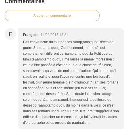
Commentaires
Ajouter un commentaire
F
Françoise
14/02/2015 13:21
Pas convaincue du tout par ces &amp;amp;quot;Rêves de
guerre&amp;amp;quot;. Curieusement, même s'il est
complètement différent de &amp;amp;quot;la Politique du
tumulte&amp;amp;quot;, il me laisse la même impression :
celle d'être passée à côté de quelque chose de très bien,
sans savoir si ça vient de moi ou de l'auteur. Qui croirait qu'il
s'agit, en réalité et pour l'avoir rencontré une fois lors d'un
festival, d'un jeune homme plein d'humour ? Tant ses romans
en sont dépourvus et sont même (en tout cas celui-ci)
complètement désespérés. Sans doute fait-il sien l'adage
selon lequel &amp;amp;quot;l'humour est la politesse du
désespoir&amp;amp;quot;, du moins dans la vie si ce n'est
dans ses romans.<br /> <br /> Enfin, il faudrait suggérer à son
éditeur d'embaucher un correcteur : ça lui éviterait les fautes
d'orthographe et les erreurs de pagination...