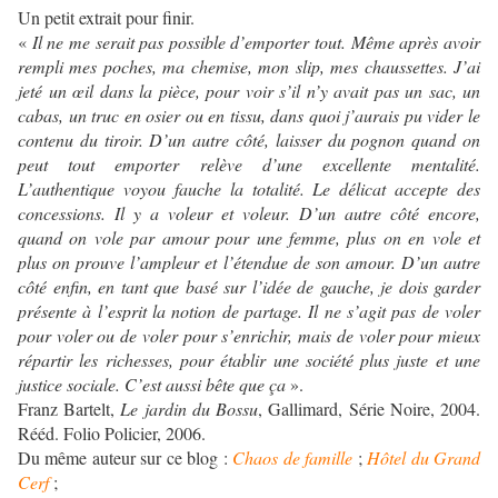
Un petit extrait pour finir.
«
Il ne me serait pas possible d’emporter tout. Même après avoir
rempli mes poches, ma chemise, mon slip, mes chaussettes. J’ai
jeté un œil dans la pièce, pour voir s’il n’y avait pas un sac, un
cabas, un truc en osier ou en tissu, dans quoi j’aurais pu vider le
contenu du tiroir. D’un autre côté, laisser du pognon quand on
peut tout emporter relève d’une excellente mentalité.
L’authentique voyou fauche la totalité. Le délicat accepte des
concessions. Il y a voleur et voleur. D’un autre côté encore,
quand on vole par amour pour une femme, plus on en vole et
plus on prouve l’ampleur et l’étendue de son amour. D’un autre
côté enfin, en tant que basé sur l’idée de gauche, je dois garder
présente à l’esprit la notion de partage. Il ne s’agit pas de voler
pour voler ou de voler pour s’enrichir, mais de voler pour mieux
répartir les richesses, pour établir une société plus juste et une
justice sociale. C’est aussi bête que ça
».
Franz Bartelt,
Le jardin du Bossu
, Gallimard, Série Noire, 2004.
Rééd. Folio Policier, 2006.
Du même auteur sur ce blog :
Chaos de famille
;
Hôtel du Grand
Cerf
;