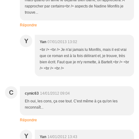
mais quand on aime le déjanté bien barré, on appréciera. A
rapprocher par certains<br /> aspects de Nadine Monfils je
trouve...
Répondre
Y
Yan
07/01/2013 13:02
<br /> <br /> Je n'ai jamais lu Monfils, mais il est vrai
que ce roman est à la fois délirant et, je trouve, très
bien écrit. Faut que je m'y remette, à Bartelt.<br /> <br
/> <br /> <br />
C
cynic63
14/01/2012 09:04
Eh oui, les cons, ça ose tout. C'est même à ça qu'on les
reconnaît...
Répondre
Y
Yan
14/01/2012 13:43