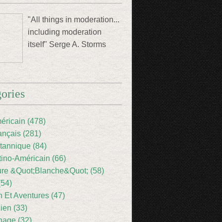
"All things in moderation...
including moderation
itself" Serge A. Storms
ories
éricain (478)
ançais (281)
itannique (84)
tino-Américain (66)
ture &Quot;Blanche&Quot; (58)
(54)
 Et Aventures (47)
lien (33)
nage (32)