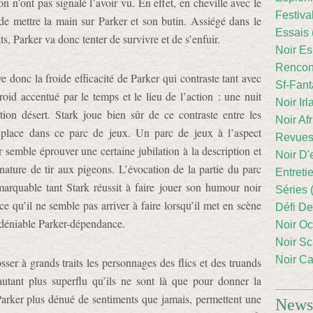
on n’ont pas signalé l’avoir vu. En effet, en cheville avec le
Festiva
r de mettre la main sur Parker et son butin. Assiégé dans le
Essais 
ts, Parker va donc tenter de survivre et de s’enfuir.
Noir Es
Rencont
ve donc la froide efficacité de Parker qui contraste tant avec
Sf-Fant
roid accentué par le temps et le lieu de l’action : une nuit
Noir Irl
tion désert. Stark joue bien sûr de ce contraste entre les
Noir Afr
t place dans ce parc de jeux. Un parc de jeux à l’aspect
Revues
r semble éprouver une certaine jubilation à la description et
Noir D'
ature de tir aux pigeons. L’évocation de la partie du parc
Entreti
marquable tant Stark réussit à faire jouer son humour noir
Séries 
 ce qu’il ne semble pas arriver à faire lorsqu’il met en scène
Défi De
ndéniable Parker-dépendance.
Noir Oc
Noir Sc
Noir Ca
ser à grands traits les personnages des flics et des truands
’autant plus superflu qu’ils ne sont là que pour donner la
n Parker plus dénué de sentiments que jamais, permettent une
Newsl