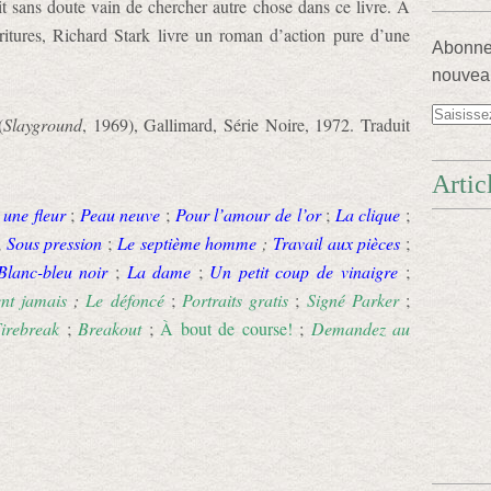
ait sans doute vain de chercher autre chose dans ce livre. À
ioritures, Richard Stark livre un roman d’action pure d’une
Abonnez
nouveau
(
Slayground
, 1969), Gallimard, Série Noire, 1972. Traduit
Artic
une fleur
;
Peau neuve
;
Pour l’amour de l’or
;
La clique
;
;
Sous pression
;
Le septième homme
;
Travail aux pièces
;
Blanc-bleu noir
;
La dame
;
Un petit coup de vinaigre
;
nt jamais
;
Le défoncé
;
Portraits gratis
;
Signé Parker
;
irebreak
;
Breakout
;
À bout de course!
;
Demandez au