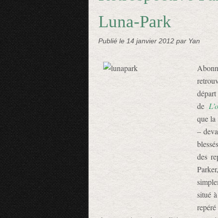
Luna-Park
Publié le
14 janvier 2012
par Yan
Abonné
retrou
départ
de
L’
que la
– deva
blessé
des re
Parker
simple
situé à
repéré