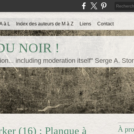
A à L
Index des auteurs de M à Z
Liens
Contact
U NOIR !
ion... including moderation itself" Serge A. Sto
rker (16) : Planque à
À pr