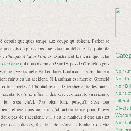
 depuis quelques temps aux coups qui foirent, Parker se
ve une fois de plus dans une situation délicate. Le point de
Catég
 de
Planque à Luna-Park
est exactement le même que celui
oiseau noir
qui nous a emmené sur les pas de Grofield après
 voiture avec laquelle Parker, lui et Laufman – le conducteur
Noir Am
ient fuir a eu un accident. Si Laufman est mort et Grofield
Noir Fr
s et transportés à l’hôpital avant de tomber entre les mains
Noir Br
présentants d’une officine des services secrets américains,
Noir La
Littéra
, lui, s’est enfui. Pas bien loin, puisqu’il s’est tout
Divers 
ment réfugié dans un parc d’attraction fermé pour l’hiver
Western
 deux pas de l’accident. S’il a eu le malheur d’être aussitôt
Noir Ita
 par des policiers, il a tout de même le bonheur de vite
Espion