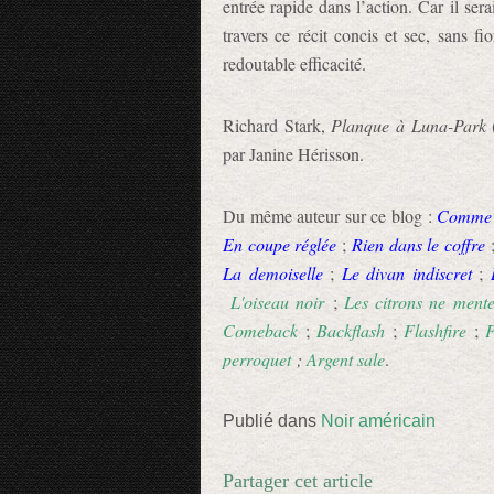
entrée rapide dans l’action. Car il ser
travers ce récit concis et sec, sans f
redoutable efficacité.
Richard Stark,
Planque à Luna-Park
par Janine Hérisson.
Du même auteur sur ce blog :
Comme 
En coupe réglée
;
Rien dans le coffre
La demoiselle
;
Le divan indiscret
;
L'oiseau noir
;
Les citrons ne mente
Comeback
;
Backflash
;
Flashfire
;
F
perroquet
;
Argent sale
.
Publié dans
Noir américain
Partager cet article