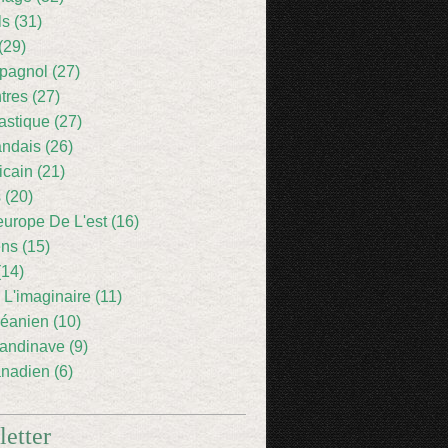
ls (31)
(29)
pagnol (27)
res (27)
astique (27)
andais (26)
icain (21)
 (20)
europe De L'est (16)
ens (15)
(14)
 L'imaginaire (11)
éanien (10)
andinave (9)
nadien (6)
etter