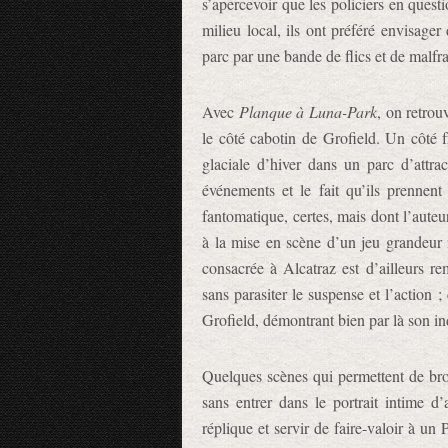
s’apercevoir que les policiers en questi
milieu local, ils ont préféré envisage
parc par une bande de flics et de malfra
Avec
Planque à Luna-Park
, on retrou
le côté cabotin de Grofield. Un côté f
glaciale d’hiver dans un parc d’attrac
événements et le fait qu’ils prennen
fantomatique, certes, mais dont l’auteu
à la mise en scène d’un jeu grandeur n
consacrée à Alcatraz est d’ailleurs re
sans parasiter le suspense et l’action ;
Grofield, démontrant bien par là son i
Quelques scènes qui permettent de bros
sans entrer dans le portrait intime d
réplique et servir de faire-valoir à u