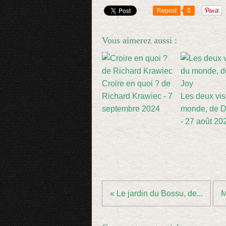
Repost
0
Vous aimerez aussi :
Croire en quoi ? de
Richard Krawiec - 7
Les deux vi
septembre 2024
monde, de D
- 27 août 20
« Le jardin du Bossu, de...
M