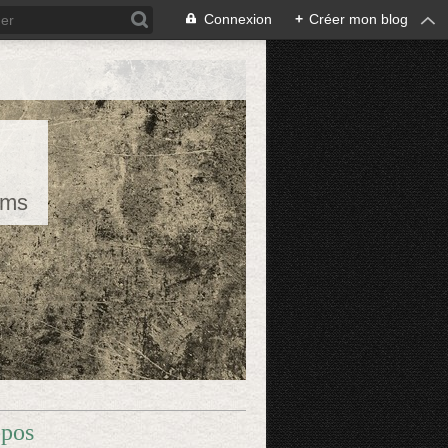
Connexion
+
Créer mon blog
rms
opos