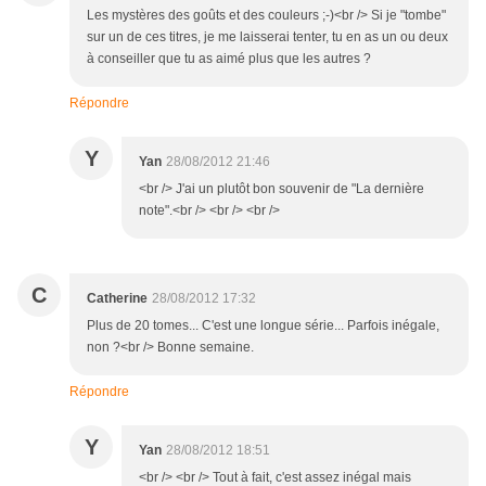
Les mystères des goûts et des couleurs ;-)<br /> Si je "tombe"
sur un de ces titres, je me laisserai tenter, tu en as un ou deux
à conseiller que tu as aimé plus que les autres ?
Répondre
Y
Yan
28/08/2012 21:46
<br /> J'ai un plutôt bon souvenir de "La dernière
note".<br /> <br /> <br />
C
Catherine
28/08/2012 17:32
Plus de 20 tomes... C'est une longue série... Parfois inégale,
non ?<br /> Bonne semaine.
Répondre
Y
Yan
28/08/2012 18:51
<br /> <br /> Tout à fait, c'est assez inégal mais