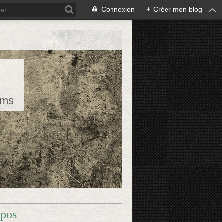
Connexion
+
Créer mon blog
rms
opos