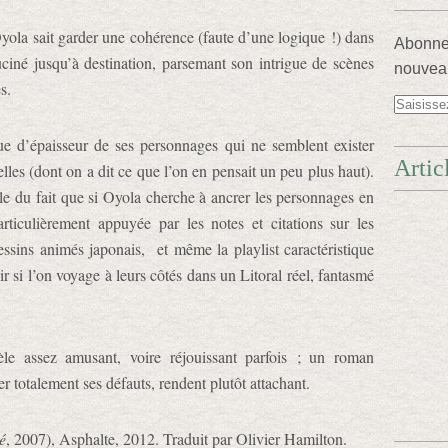
Oyola sait garder une cohérence (faute d’une logique !) dans
Abonnez
ciné jusqu’à destination, parsemant son intrigue de scènes
nouveau
s.
ue d’épaisseur de ses personnages qui ne semblent exister
Artic
elles (dont on a dit ce que l’on en pensait un peu plus haut).
lle du fait que si Oyola cherche à ancrer les personnages en
articulièrement appuyée par les notes et citations sur les
dessins animés japonais, et même la playlist caractéristique
r si l’on voyage à leurs côtés dans un Litoral réel, fantasmé
le assez amusant, voire réjouissant parfois ; un roman
r totalement ses défauts, rendent plutôt attachant.
é
, 2007), Asphalte, 2012. Traduit par Olivier Hamilton.