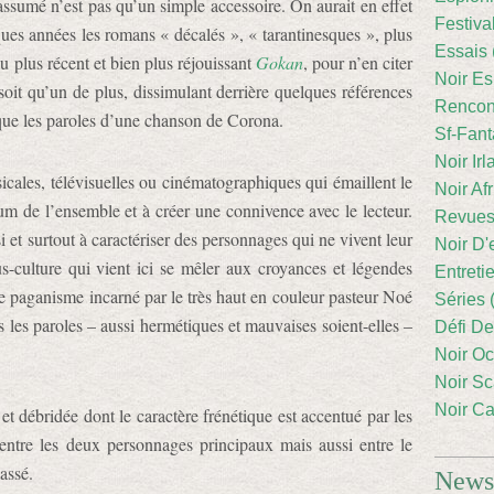
assumé n’est pas qu’un simple accessoire. On aurait en effet
Festiva
ques années les romans « décalés », « tarantinesques », plus
Essais 
u plus récent et bien plus réjouissant
Gokan
, pour n’en citer
Noir Es
oit qu’un de plus, dissimulant derrière quelques références
Rencont
 que les paroles d’une chanson de Corona.
Sf-Fant
Noir Irl
icales, télévisuelles ou cinématographiques qui émaillent le
Noir Afr
m de l’ensemble et à créer une connivence avec le lecteur.
Revues
si et surtout à caractériser des personnages qui ne vivent leur
Noir D'
us-culture qui vient ici se mêler aux croyances et légendes
Entreti
de paganisme incarné par le très haut en couleur pasteur Noé
Séries 
s les paroles – aussi hermétiques et mauvaises soient-elles –
Défi De
Noir Oc
Noir Sc
Noir Ca
et débridée dont le caractère frénétique est accentué par les
e, entre les deux personnages principaux mais aussi entre le
assé.
Newsl