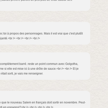
ec toi à propos des personnages. Mais il est vrai que c'est plutôt
janté.<br /> <br /> <br /> <br />
nt complètement barré. reste un point commun avec Golgotha,
e si elle est mise ici à une drôle de sauce.<br /> <br /> Et je
tait sorti, je vais me renseigner.
le que le nouveau Salem en français doit sortir en novembre. Peut-
rti en espagnol?<br /> <br /> <br /> <br />