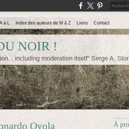
A à L
Index des auteurs de M à Z
Liens
Contact
U NOIR !
ion... including moderation itself" Serge A. Sto
onardo Oyola
À pr