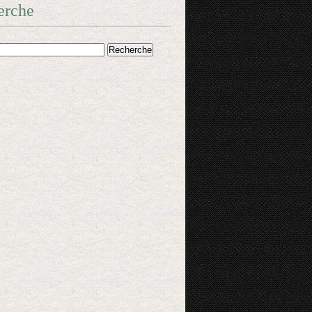
erche