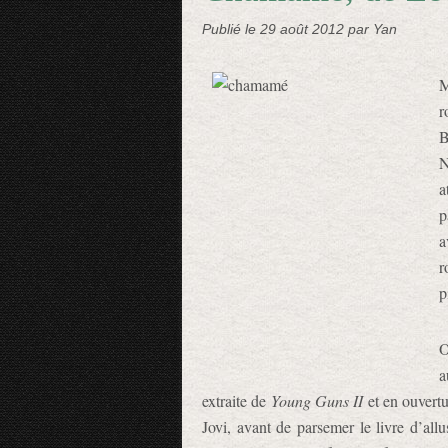
Publié le
29 août 2012
par Yan
M
r
B
N
a
p
a
r
p
O
a
extraite de
Young Guns II
et en ouvertu
Jovi, avant de parsemer le livre d’a