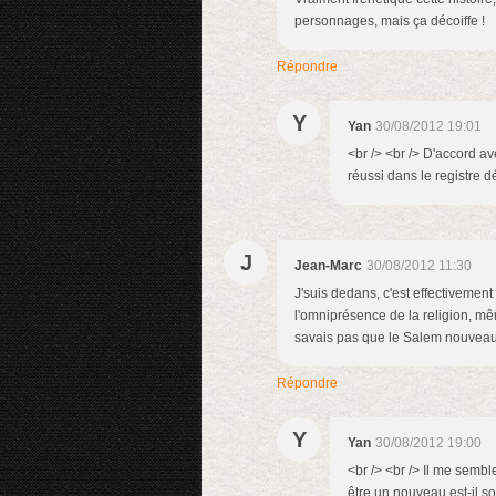
personnages, mais ça décoiffe !
Répondre
Y
Yan
30/08/2012 19:01
<br /> <br /> D'accord av
réussi dans le registre dé
J
Jean-Marc
30/08/2012 11:30
J'suis dedans, c'est effectiveme
l'omniprésence de la religion, mêm
savais pas que le Salem nouveau é
Répondre
Y
Yan
30/08/2012 19:00
<br /> <br /> Il me semb
être un nouveau est-il so