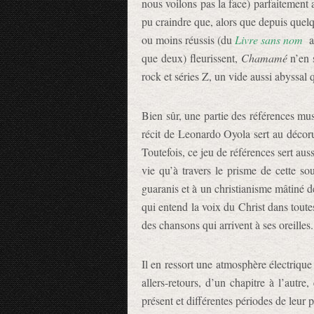
nous voilons pas la face) parfaitement 
pu craindre que, alors que depuis quel
ou moins réussis (du
Livre sans nom
a
que deux) fleurissent,
Chamamé
n’en s
rock et séries Z, un vide aussi abyssal
Bien sûr, une partie des références mus
récit de Leonardo Oyola sert au décoru
Toutefois, ce jeu de références sert aus
vie qu’à travers le prisme de cette so
guaranis et à un christianisme mâtiné 
qui entend la voix du Christ dans toute
des chansons qui arrivent à ses oreilles.
Il en ressort une atmosphère électrique 
allers-retours, d’un chapitre à l’autr
présent et différentes périodes de leur p