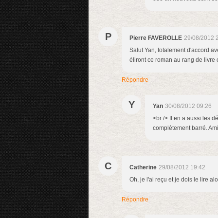
P
Pierre FAVEROLLE
29/08/2012 
Salut Yan, totalement d'accord ave
éliront ce roman au rang de livre c
Répondre
Y
Yan
30/08/2012 09:26
<br /> Il en a aussi les 
complètement barré. Amiti
C
Catherine
29/08/2012 19:42
Oh, je l'ai reçu et je dois le lire 
Répondre