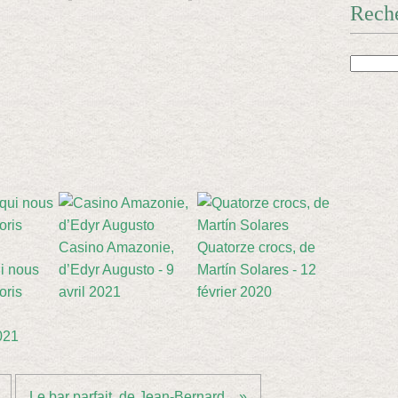
Rech
Casino Amazonie,
Quatorze crocs, de
i nous
d’Edyr Augusto - 9
Martín Solares - 12
oris
avril 2021
février 2020
021
Le bar parfait, de Jean-Bernard... »