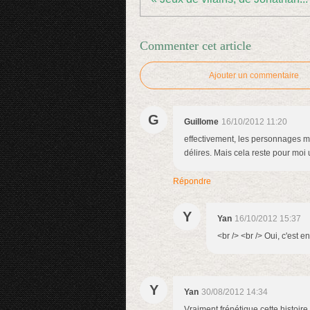
Commenter cet article
Ajouter un commentaire
G
Guillome
16/10/2012 11:20
effectivement, les personnages m
délires. Mais cela reste pour moi 
Répondre
Y
Yan
16/10/2012 15:37
<br /> <br /> Oui, c'est e
Y
Yan
30/08/2012 14:34
Vraiment frénétique cette histoire