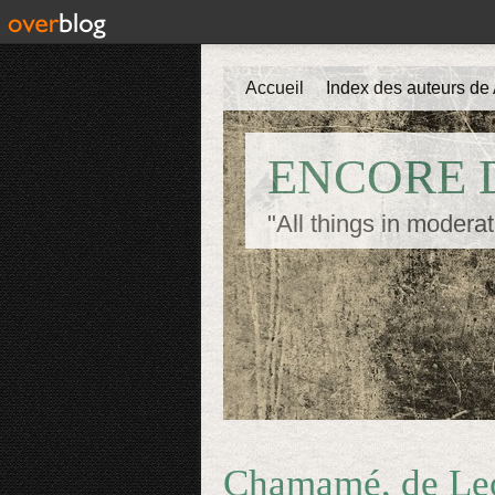
Accueil
Index des auteurs de 
ENCORE D
"All things in moderat
Chamamé, de Le