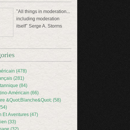
"All things in moderation...
including moderation
itself" Serge A. Storms
ories
éricain (478)
ançais (281)
itannique (84)
tino-Américain (66)
ture &Quot;Blanche&Quot; (58)
(54)
 Et Aventures (47)
lien (33)
nage (32)