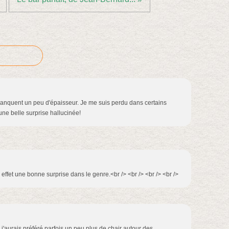
anquent un peu d'épaisseur. Je me suis perdu dans certains
une belle surprise hallucinée!
n effet une bonne surprise dans le genre.<br /> <br /> <br /> <br />
, j'aurais préféré parfois un peu plus de chair autour des