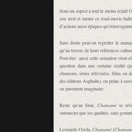
Sous un aspect à tout le moins éclaté 
son récit et mener ce road-movie hallu
d’actions aussi épiques qu’extravagante
Sans doute peut-on regretter le manq
qu’au travers de leurs références cultur
Peut-être aussi cette sensation vient-e
question dans une certaine réalité (p
chansons, séries télévisées, films ou 
des éditions Asphalte), on peine à savoi
ou purement imaginaire.
Reste qu’au final,
Chamamé
se révè
outrancier que ses qualités, sans gomme
Leonardo Oyola,
Chamamé
(
Chamam