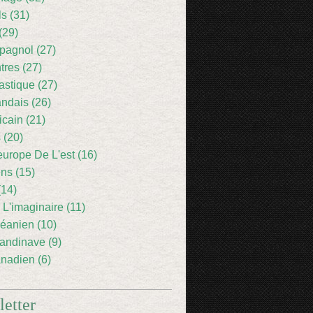
ls (31)
(29)
pagnol (27)
res (27)
astique (27)
andais (26)
icain (21)
 (20)
europe De L'est (16)
ens (15)
(14)
 L'imaginaire (11)
éanien (10)
andinave (9)
nadien (6)
etter