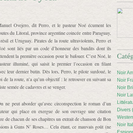
anuel Ovejero, dit Perro, et le pasteur Noé écument les
outes du Litoral, province argentine coincée entre Paraguay,
résil et Uruguay. Pirates de la route ultraviolents, Perro et
oé sont liés par un code d’honneur des bandits dont ils
Catég
ttendent la première occasion pour le bafouer. C’est Noé, le
asteur illuminé, qui saisit le premier l’occasion en filant
vec leur dernier butin. Dès lors, Perro, le pilote surdoué, le
Noir Am
oi de la route, n’a qu’un objectif : le retrouver en suivant sa
Noir Fr
iste semée de cadavres et se venger.
Noir Br
Noir La
Littéra
n ne peut aborder qu’avec circonspection le roman d’un
Divers 
uteur qui place en exergue de son ouvrage une citation
Western
re de chacun de ses chapitres un extrait de chanson de Bon
Noir Ita
llusions à Guns N’ Roses… Cela étant, ce mauvais goût (ne
Espion