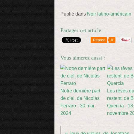
Publié dans
Noir latino-américain
Partager cet article
Repost
0
Vous aimerez aussi :
Notre dernière part
Les rêves qu
de ciel, de Nicolás
restent, de B
Ferraro - 30 mai
Quercia - 18
2024
novembre 2
« Jeux de vilains, de Jonathan...