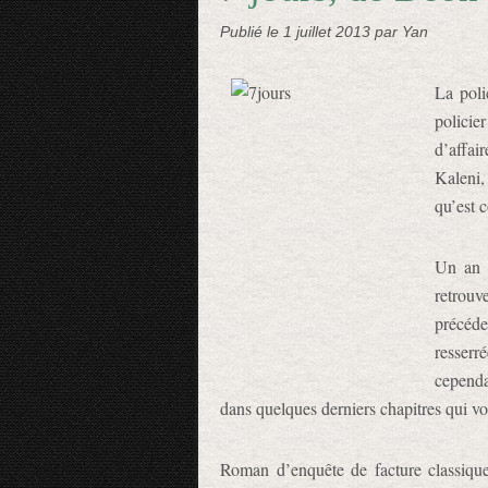
Publié le
1 juillet 2013
par Yan
La poli
policie
d’affai
Kaleni,
qu’est c
Un an 
retrouv
précéd
resserr
cependa
dans quelques derniers chapitres qui vo
Roman d’enquête de facture classiqu