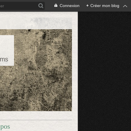
Connexion
+
Créer mon blog
rms
opos