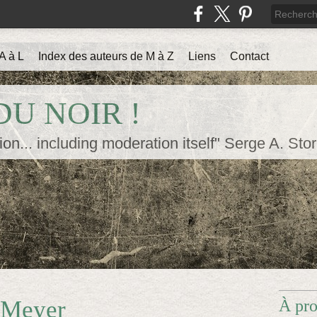
A à L
Index des auteurs de M à Z
Liens
Contact
U NOIR !
ion... including moderation itself" Serge A. Sto
n Meyer
À pr