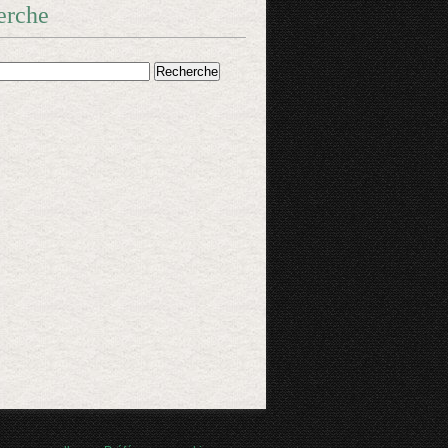
erche