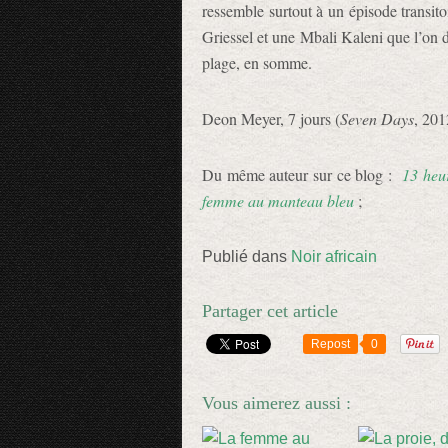
ressemble surtout à un épisode transit
Griessel et une Mbali Kaleni que l’on 
plage, en somme.
Deon Meyer, 7 jours (
Seven Days
, 201
Du même auteur sur ce blog :
13 heu
femme au manteau bleu
;
Publié dans
Noir africain
Partager cet article
Repost
0
Vous aimerez aussi :