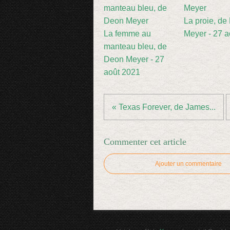
La proie, de
La femme au
Meyer - 27 a
manteau bleu, de
Deon Meyer - 27
août 2021
« Texas Forever, de James...
Commenter cet article
Ajouter un commentaire