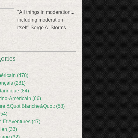
"All things in moderation...
including moderation
itself" Serge A. Storms
ories
éricain (478)
ançais (281)
itannique (84)
tino-Américain (66)
ture &Quot;Blanche&Quot; (58)
(54)
 Et Aventures (47)
lien (33)
nage (32)