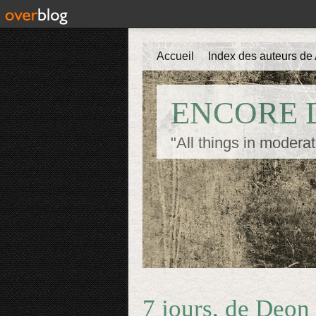
Accueil
Index des auteurs de 
ENCORE D
"All things in moderat
7 jours, de Deo