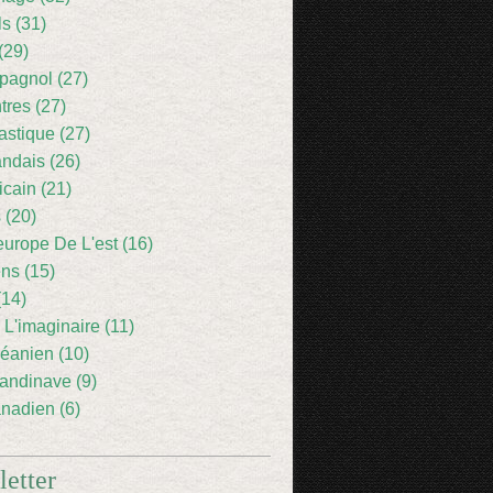
ls (31)
(29)
pagnol (27)
res (27)
astique (27)
andais (26)
icain (21)
 (20)
europe De L'est (16)
ens (15)
(14)
 L'imaginaire (11)
éanien (10)
andinave (9)
nadien (6)
etter