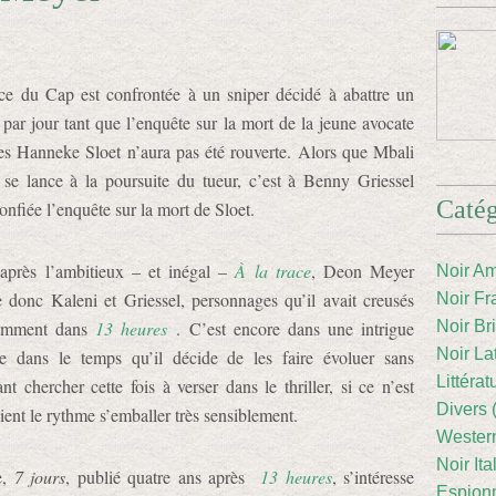
ce du Cap est confrontée à un sniper décidé à abattre un
r par jour tant que l’enquête sur la mort de la jeune avocate
res Hanneke Sloet n’aura pas été rouverte. Alors que Mbali
 se lance à la poursuite du tueur, c’est à Benny Griessel
Catég
onfiée l’enquête sur la mort de Sloet.
après l’ambitieux – et inégal –
À la trace
, Deon Meyer
Noir Am
e donc Kaleni et Griessel, personnages qu’il avait creusés
Noir Fr
emment dans
13 heures
. C’est encore dans une intrigue
Noir Br
Noir La
ée dans le temps qu’il décide de les faire évoluer sans
Littéra
nt chercher cette fois à verser dans le thriller, si ce n’est
Divers 
ient le rythme s’emballer très sensiblement.
Western
Noir Ita
e,
7 jours
, publié quatre ans après
13 heures
, s’intéresse
Espion