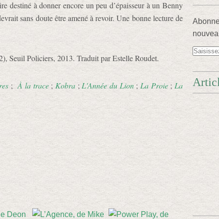
oire destiné à donner encore un peu d’épaisseur à un Benny
devrait sans doute être amené à revoir. Une bonne lecture de
Abonnez
nouveau
2), Seuil Policiers, 2013. Traduit par Estelle Roudet.
Artic
res
;
À la trace
;
Kobra
;
L'Année du Lion
;
La Proie
;
La