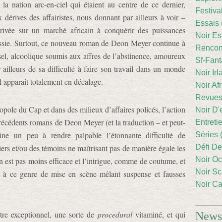
la nation arc-en-ciel qui étaient au centre de ce dernier,
Festiva
dérives des affairistes, nous donnant par ailleurs à voir –
Essais 
ivée sur un marché africain à conquérir des puissances
Noir Es
ussie. Surtout, ce nouveau roman de Deon Meyer continue à
Rencont
el, alcoolique soumis aux affres de l’abstinence, amoureux
Sf-Fant
 ailleurs de sa difficulté à faire son travail dans un monde
Noir Irl
l apparait totalement en décalage.
Noir Afr
Revues
opole du Cap et dans des milieux d’affaires policés, l’action
Noir D'
précédents romans de Deon Meyer (et la traduction – et peut-
Entreti
eine un peu à rendre palpable l’étonnante difficulté de
Séries 
ers et/ou des témoins ne maîtrisant pas de manière égale les
Défi De
Noir Oc
’en est pas moins efficace et l’intrigue, comme de coutume, et
Noir Sc
 à ce genre de mise en scène mêlant suspense et fausses
Noir Ca
être exceptionnel, une sorte de
procedural
vitaminé, et qui
Newsl