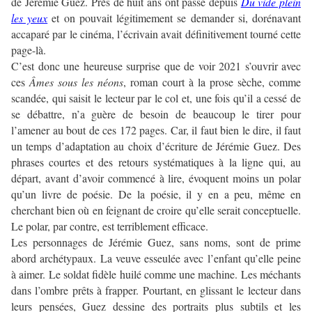
de Jérémie Guez. Près de huit ans ont passé depuis
Du vide plein
les yeux
et on pouvait légitimement se demander si, dorénavant
accaparé par le cinéma, l’écrivain avait définitivement tourné cette
page-là.
C’est donc une heureuse surprise que de voir 2021 s’ouvrir avec
ces
Âmes sous les néons
, roman court à la prose sèche, comme
scandée, qui saisit le lecteur par le col et, une fois qu’il a cessé de
se débattre, n’a guère de besoin de beaucoup le tirer pour
l’amener au bout de ces 172 pages. Car, il faut bien le dire, il faut
un temps d’adaptation au choix d’écriture de Jérémie Guez. Des
phrases courtes et des retours systématiques à la ligne qui, au
départ, avant d’avoir commencé à lire, évoquent moins un polar
qu’un livre de poésie. De la poésie, il y en a peu, même en
cherchant bien où en feignant de croire qu’elle serait conceptuelle.
Le polar, par contre, est terriblement efficace.
Les personnages de Jérémie Guez, sans noms, sont de prime
abord archétypaux. La veuve esseulée avec l’enfant qu’elle peine
à aimer. Le soldat fidèle huilé comme une machine. Les méchants
dans l’ombre prêts à frapper. Pourtant, en glissant le lecteur dans
leurs pensées, Guez dessine des portraits plus subtils et les