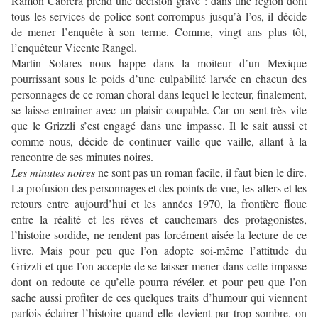
Ramón Cabrera prend une décision grave : dans une région dont
tous les services de police sont corrompus jusqu’à l’os, il décide
de mener l’enquête à son terme. Comme, vingt ans plus tôt,
l’enquêteur Vicente Rangel.
Martín Solares nous happe dans la moiteur d’un Mexique
pourrissant sous le poids d’une culpabilité larvée en chacun des
personnages de ce roman choral dans lequel le lecteur, finalement,
se laisse entrainer avec un plaisir coupable. Car on sent très vite
que le Grizzli s’est engagé dans une impasse. Il le sait aussi et
comme nous, décide de continuer vaille que vaille, allant à la
rencontre de ses minutes noires.
Les minutes noires
ne sont pas un roman facile, il faut bien le dire.
La profusion des personnages et des points de vue, les allers et les
retours entre aujourd’hui et les années 1970, la frontière floue
entre la réalité et les rêves et cauchemars des protagonistes,
l’histoire sordide, ne rendent pas forcément aisée la lecture de ce
livre. Mais pour peu que l’on adopte soi-même l’attitude du
Grizzli et que l’on accepte de se laisser mener dans cette impasse
dont on redoute ce qu’elle pourra révéler, et pour peu que l’on
sache aussi profiter de ces quelques traits d’humour qui viennent
parfois éclairer l’histoire quand elle devient par trop sombre, on