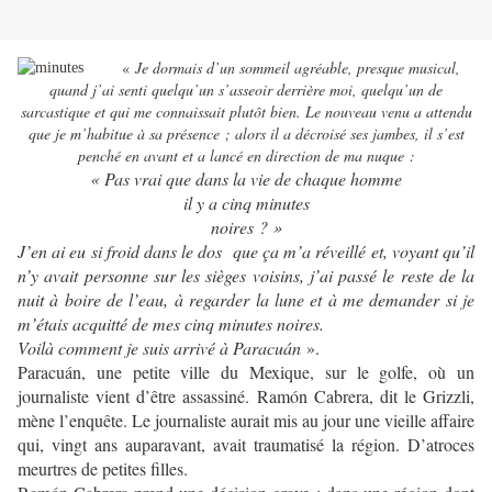
«
Je dormais d’un sommeil agréable, presque musical,
quand j’ai senti quelqu’un s’asseoir derrière moi, quelqu’un de
sarcastique et qui me connaissait plutôt bien. Le nouveau venu a attendu
que je m’habitue à sa présence ; alors il a décroisé ses jambes, il s’est
penché en avant et a lancé en direction de ma nuque :
« Pas vrai que dans la vie de chaque homme
il y a cinq minutes
noires ? »
J’en ai eu si froid dans le dos que ça m’a réveillé et, voyant qu’il
n’y avait personne sur les sièges voisins, j’ai passé le reste de la
nuit à boire de l’eau, à regarder la lune et à me demander si je
m’étais acquitté de mes cinq minutes noires.
Voilà comment je suis arrivé à Paracuán
».
Paracuán, une petite ville du Mexique, sur le golfe, où un
journaliste vient d’être assassiné. Ramón Cabrera, dit le Grizzli,
mène l’enquête. Le journaliste aurait mis au jour une vieille affaire
qui, vingt ans auparavant, avait traumatisé la région. D’atroces
meurtres de petites filles.