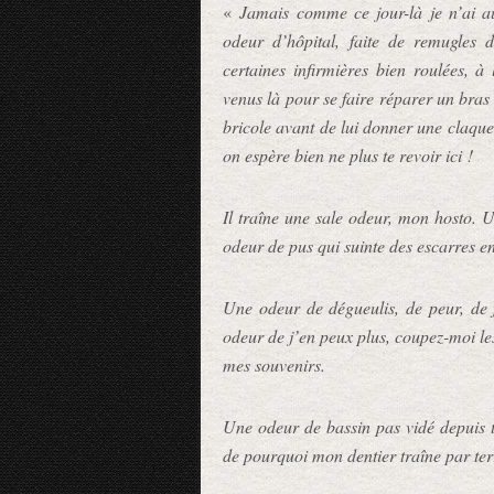
«
Jamais comme ce jour-là je n’ai a
odeur d’hôpital, faite de remugles 
certaines infirmières bien roulées, à 
venus là pour se faire réparer un bras
bricole avant de lui donner une claque 
on espère bien ne plus te revoir ici !
Il traîne une sale odeur, mon hosto. U
odeur de pus qui suinte des escarres en 
Une odeur de dégueulis, de peur, de 
odeur de j’en peux plus, coupez-moi le
mes souvenirs.
Une odeur de bassin pas vidé depuis t
de pourquoi mon dentier traîne par ter