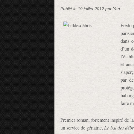
Publié le
19 juillet 2012
par Yan
Frédo 
parisie
dans c
d’un de
l’établ
et anci
s’aper
par de
protége
bal org
faire 
Premier roman, fortement inspiré de l
un service de gériatrie,
Le bal des débr