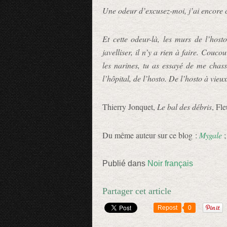
Une odeur d’excusez-moi, j’ai encore 
Et cette odeur-là, les murs de l’host
javelliser, il n’y a rien à faire. Couco
les narines, tu as essayé de me chass
l’hôpital, de l’hosto. De l’hosto à vie
Thierry Jonquet,
Le bal des débris
, Fl
Du même auteur sur ce blog :
Mygale
Publié dans
Noir français
Partager cet article
Repost
0