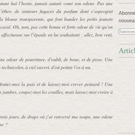
utant haï l’hosto, jamais autant vomi son odeur. Pas une
d’éther, de senteurs fugaces du parfum dont s’aspergent
Abonnez
la blouse transparente, qui font bander les petits jeunots
nouveau
 cassé. Oh, non, pas cette bonne et forte odeur de vie qu’on
affectueuse sur l’épaule en lui souhaitant : allez, bon vent,
Artic
ne odeur de pourriture, d’oubli, de boue, et de pisse. Une
technicolor, à ciel ouvert, d’où pointe l’os à nu.
foutez-moi la paix et de laissez-moi crever peinard ! Une
s jambes, coupez-moi les couilles, mais laissez-moi croire à
rois jours, de draps où j’ai renversé ma soupe, une odeur
re ?