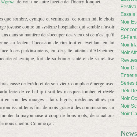
e
Mygale
, de voir une autre facette de Thierry Jonquet.
Festiva
Essais 
s que sombre, cynique et venimeux, ce roman fait le choix
Noir Es
arge joyeuse contre un système hospitalier qui semble n’avoir
Rencont
ans dans sa manière de s’occuper des vieux si ce n’est qu’il
Sf-Fant
nne au lecteur l’occasion de rire tout en éveillant en lui
Noir Irl
face à ces parkinsoniens, cul-de-jatte, atteints d’Alzheimer,
Noir Afr
crite et cynique, fort de sa bonne santé et de sa relative
Revues
Noir D'
Entreti
e bras cassé de Frédo et de son vieux complice émerge avec
Séries 
tartufferie de ce bal qui voit les masques tomber et révèle
Défi De
Noir Oc
i en sont les rouages : faux bigots, médecins attirés par
Noir Sc
arrondissant leurs fins de mois grâce à des commissions sur
Noir Ca
 monter la mayonnaise à coup de bons mots, de situations
 de nous cueillir. Comme ça :
Newsl