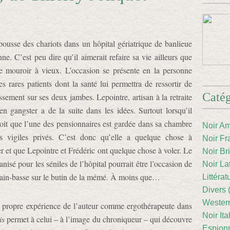
pousse des chariots dans un hôpital gériatrique de banlieue
nne. C’est peu dire qu’il aimerait refaire sa vie ailleurs que
e mouroir à vieux. L’occasion se présente en la personne
s rares patients dont la santé lui permettra de ressortir de
Catég
issement sur ses deux jambes. Lepointre, artisan à la retraite
en gangster a de la suite dans les idées. Surtout lorsqu’il
çoit que l’une des pensionnaires est gardée dans sa chambre
Noir Am
s vigiles privés. C’est donc qu’elle a quelque chose à
Noir Fr
r et que Lepointre et Frédéric ont quelque chose à voler. Le
Noir Br
anisé pour les séniles de l’hôpital pourrait être l’occasion de
Noir La
main-basse sur le butin de la mémé. À moins que…
Littéra
Divers 
Western
a propre expérience de l’auteur comme ergothérapeute dans
Noir Ita
is
permet à celui – à l’image du chroniqueur – qui découvre
Espion