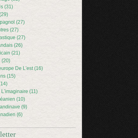
ls (31)
(29)
pagnol (27)
res (27)
astique (27)
andais (26)
icain (21)
 (20)
europe De L'est (16)
ens (15)
(14)
 L'imaginaire (11)
éanien (10)
andinave (9)
nadien (6)
etter