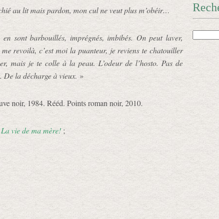
Rech
chié au lit mais pardon, mon cul ne veut plus m’obéir…
o en sont barbouillés, imprégnés, imbibés. On peut laver,
u me revoilà, c’est moi la puanteur, je reviens te chatouiller
er, mais je te colle à la peau. L’odeur de l’hosto. Pas de
ux. De la décharge à vieux.
»
euve noir, 1984. Rééd. Points roman noir, 2010.
;
La vie de ma mère!
;