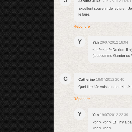
J
Jerôme Jukal
20/07/2012 14:48
Excellent souvenir de lecture... J
le faire.
Répondre
Y
Yan
20/07/2012 18:04
<br /> <br /> De rien. Il 
(tout comme Garnier ou Vi
C
Catherine
19/07/2012 20:40
Quel titre ! Je vais le noter !<br 
Répondre
Y
Yan
19/07/2012 22:39
<br /> <br /> Et il n'y a 
<br /> <br />