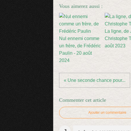
Vous aimerez aussi :
La ligne, de
Nul ennemi comme
Christophe Ti
un frère, de Frédéric
août 2023
Paulin - 20 août
2024
« Une seconde chance pour...
Commenter cet article
Ajouter un commentaire