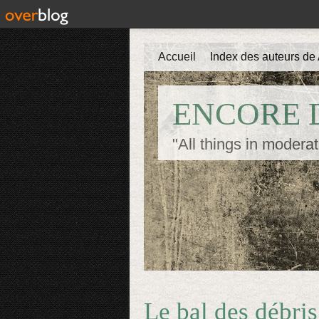
Accueil
Index des auteurs de 
ENCORE D
"All things in moderat
Le bal des débris