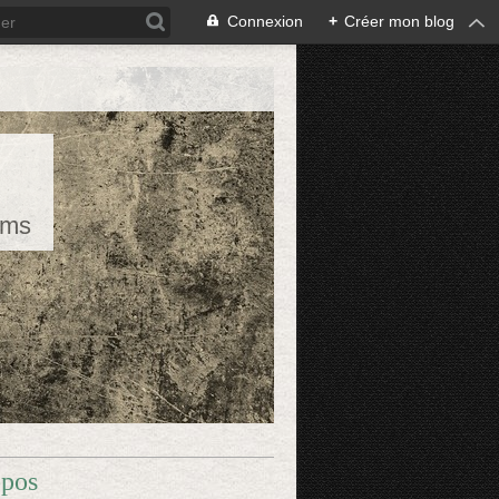
Connexion
+
Créer mon blog
rms
opos