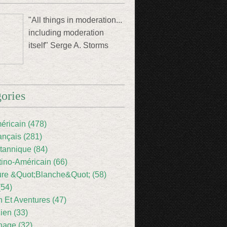
"All things in moderation...
including moderation
itself" Serge A. Storms
ories
éricain (478)
ançais (281)
itannique (84)
tino-Américain (66)
ture &Quot;Blanche&Quot; (58)
(54)
 Et Aventures (47)
lien (33)
nage (32)