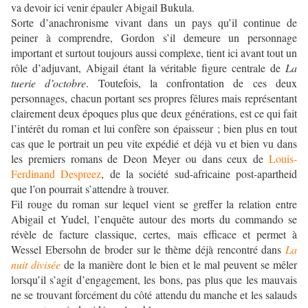
va devoir ici venir épauler Abigail Bukula.
Sorte d’anachronisme vivant dans un pays qu’il continue de
peiner à comprendre, Gordon s’il demeure un personnage
important et surtout toujours aussi complexe, tient ici avant tout un
rôle d’adjuvant, Abigail étant la véritable figure centrale de
La
tuerie d’octobre
. Toutefois, la confrontation de ces deux
personnages, chacun portant ses propres fêlures mais représentant
clairement deux époques plus que deux générations, est ce qui fait
l’intérêt du roman et lui confère son épaisseur ; bien plus en tout
cas que le portrait un peu vite expédié et déjà vu et bien vu dans
les premiers romans de Deon Meyer ou dans ceux de
Louis-
Ferdinand Despreez
, de la société sud-africaine post-apartheid
que l’on pourrait s’attendre à trouver.
Fil rouge du roman sur lequel vient se greffer la relation entre
Abigail et Yudel, l’enquête autour des morts du commando se
révèle de facture classique, certes, mais efficace et permet à
Wessel Ebersohn de broder sur le thème déjà rencontré dans
La
nuit divisée
de la manière dont le bien et le mal peuvent se mêler
lorsqu’il s’agit d’engagement, les bons, pas plus que les mauvais
ne se trouvant forcément du côté attendu du manche et les salauds