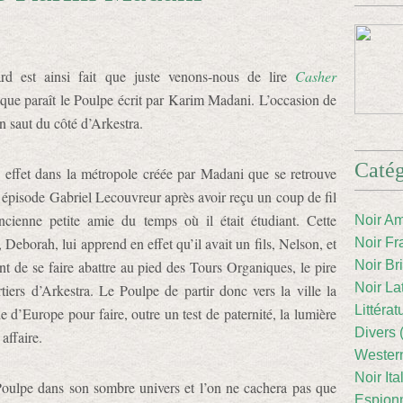
rd est ainsi fait que juste venons-nous de lire
Casher
que paraît le Poulpe écrit par Karim Madani. L’occasion de
un saut du côté d’Arkestra.
Catég
 effet dans la métropole créée par Madani que se retrouve
 épisode Gabriel Lecouvreur après avoir reçu un coup de fil
ncienne petite amie du temps où il était étudiant. Cette
Noir Am
, Deborah, lui apprend en effet qu’il avait un fils, Nelson, et
Noir Fr
ent de se faire abattre au pied des Tours Organiques, le pire
Noir Br
Noir La
tiers d’Arkestra. Le Poulpe de partir donc vers la ville la
Littéra
de d’Europe pour faire, outre un test de paternité, la lumière
Divers 
 affaire.
Western
Noir Ita
ulpe dans son sombre univers et l’on ne cachera pas que
Espion