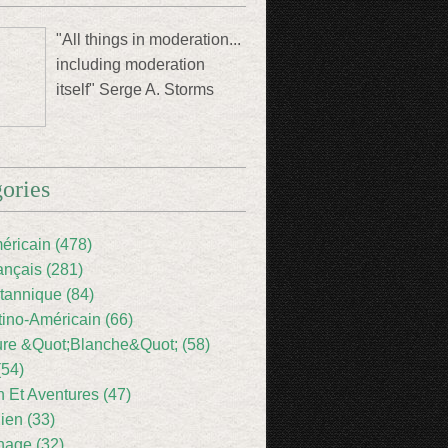
"All things in moderation...
including moderation
itself" Serge A. Storms
ories
éricain (478)
ançais (281)
itannique (84)
tino-Américain (66)
ture &Quot;Blanche&Quot; (58)
(54)
 Et Aventures (47)
lien (33)
nage (32)