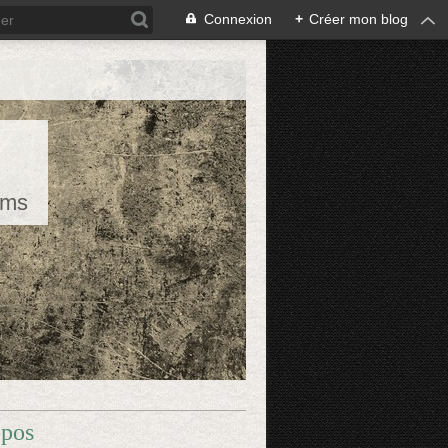
Connexion
+
Créer mon blog
rms
opos