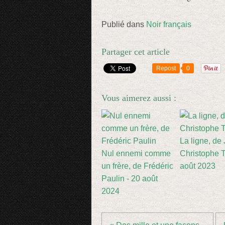
Publié dans
Noir français
Partager cet article
Repost
0
Vous aimerez aussi :
La ligne, de
Nul ennemi comme
Christophe Ti
un frère, de Frédéric
août 2023
Paulin - 20 août
2024