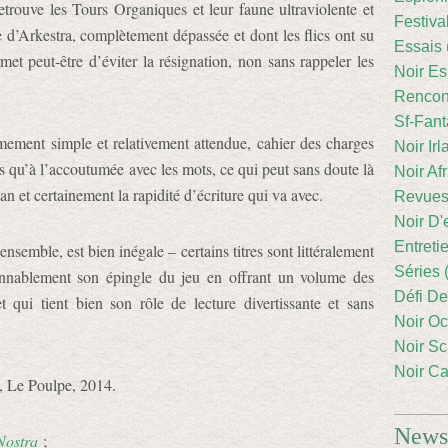
retrouve les Tours Organiques et leur faune ultraviolente et
Festiva
e d’Arkestra, complètement dépassée et dont les flics ont su
Essais 
met peut-être d’éviter la résignation, non sans rappeler les
Noir Es
Rencont
Sf-Fant
êmement simple et relativement attendue, cahier des charges
Noir Irl
 qu’à l’accoutumée avec les mots, ce qui peut sans doute là
Noir Afr
n et certainement la rapidité d’écriture qui va avec.
Revues
Noir D'
Entreti
ensemble, est bien inégale – certains titres sont littéralement
Séries 
onnablement son épingle du jeu en offrant un volume des
Défi De
 qui tient bien son rôle de lecture divertissante et sans
Noir Oc
Noir Sc
Noir Ca
e, Le Poulpe, 2014.
Newsl
Nostra
;