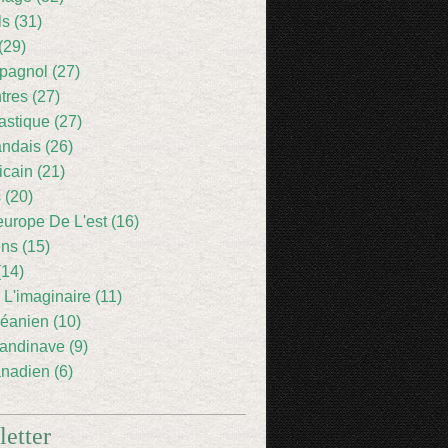
ls (31)
(29)
pagnol (27)
res (27)
astique (27)
andais (26)
icain (21)
 (20)
europe De L'est (16)
ens (15)
(14)
 L'imaginaire (11)
éanien (10)
andinave (9)
nadien (6)
etter