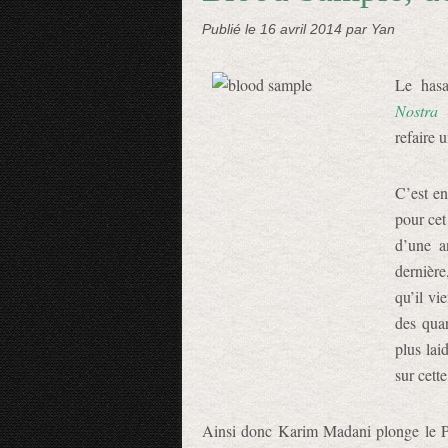
Publié le
16 avril 2014
par Yan
Le hasa
Nostra
refaire 
C’est en
pour cet
d’une a
dernière
qu’il vi
des quar
plus lai
sur cette
Ainsi donc Karim Madani plonge le Po