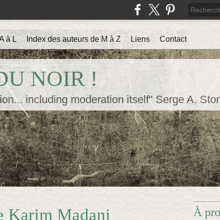
A à L
Index des auteurs de M à Z
Liens
Contact
U NOIR !
ion... including moderation itself" Serge A. Sto
e Karim Madani
À pr