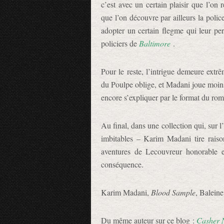
c’est avec un certain plaisir que l’on 
que l’on découvre par ailleurs la polic
adopter un certain flegme qui leur per
policiers de
Baltimore
.
Pour le reste, l’intrigue demeure extr
du Poulpe oblige, et Madani joue moins
encore s’expliquer par le format du roma
Au final, dans une collection qui, sur l’
imbitables – Karim Madani tire rais
aventures de Lecouvreur honorable et
conséquence.
Karim Madani,
Blood Sample
, Balein
Du même auteur sur ce blog :
Casher 