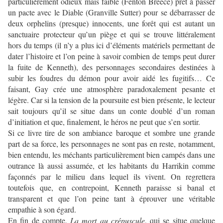
particulièrement odieux mais faible (Fenton Breece) prêt à passer
un pacte avec le Diable (Granville Sutter) pour se débarrasser de
deux orphelins (presque) innocents, une forêt qui est autant un
sanctuaire protecteur qu’un piège et qui se trouve littéralement
hors du temps (il n’y a plus ici d’éléments matériels permettant de
dater l’histoire et l’on peine à savoir combien de temps peut durer
la fuite de Kenneth), des personnages secondaires destinées à
subir les foudres du démon pour avoir aidé les fugitifs… Ce
faisant, Gay crée une atmosphère paradoxalement pesante et
légère. Car si la tension de la poursuite est bien présente, le lecteur
sait toujours qu’il se situe dans un conte doublé d’un roman
d’initiation et que, finalement, le héros ne peut que s’en sortir.
Si ce livre tire de son ambiance baroque et sombre une grande
part de sa force, les personnages ne sont pas en reste, notamment,
bien entendu, les méchants particulièrement bien campés dans une
outrance là aussi assumée, et les habitants du Harrikin comme
façonnés par le milieu dans lequel ils vivent. On regrettera
toutefois que, en contrepoint, Kenneth paraisse si banal et
transparent et que l’on peine tant à éprouver une véritable
empathie à son égard.
En fin de compte,
La mort au crépuscule
, qui se situe quelque