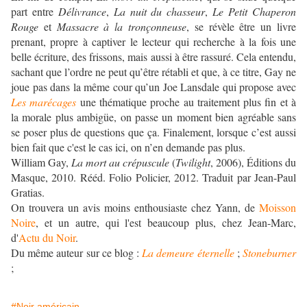
part entre
Délivrance
,
La nuit du chasseur
,
Le Petit Chaperon
Rouge
et
Massacre à la tronçonneuse
, se révèle être un livre
prenant, propre à captiver le lecteur qui recherche à la fois une
belle écriture, des frissons, mais aussi à être rassuré. Cela entendu,
sachant que l’ordre ne peut qu’être rétabli et que, à ce titre, Gay ne
joue pas dans la même cour qu’un Joe Lansdale qui propose avec
Les marécages
une thématique proche au traitement plus fin et à
la morale plus ambigüe, on passe un moment bien agréable sans
se poser plus de questions que ça. Finalement, lorsque c’est aussi
bien fait que c'est le cas ici, on n’en demande pas plus.
William Gay,
La mort au crépuscule
(
Twilight
, 2006), Éditions du
Masque, 2010. Rééd. Folio Policier, 2012. Traduit par Jean-Paul
Gratias.
On trouvera un avis moins enthousiaste chez Yann, de
Moisson
Noire
, et un autre, qui l'est beaucoup plus, chez Jean-Marc,
d'
Actu du Noir
.
Du même auteur sur ce blog :
La demeure éternelle
;
Stoneburner
;
#Noir américain