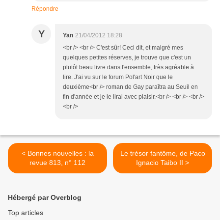
Répondre
Y
Yan
21/04/2012 18:28
<br /> <br /> C'est sûr! Ceci dit, et malgré mes
quelques petites réserves, je trouve que c'est un
plutôt beau livre dans l'ensemble, très agréable à
lire. J'ai vu sur le forum Pol'art Noir que le
deuxième<br /> roman de Gay paraîtra au Seuil en
fin d'année et je le lirai avec plaisir.<br /> <br /> <br />
<br />
< Bonnes nouvelles : la
Le trésor fantôme, de Paco
revue 813, n° 112
Ignacio Taibo II >
Hébergé par Overblog
Top articles