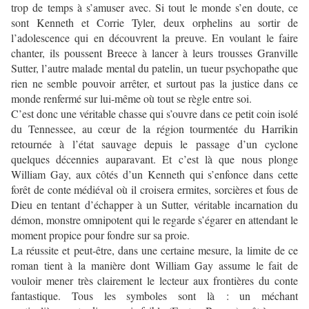
trop de temps à s’amuser avec. Si tout le monde s’en doute, ce
sont Kenneth et Corrie Tyler, deux orphelins au sortir de
l’adolescence qui en découvrent la preuve. En voulant le faire
chanter, ils poussent Breece à lancer à leurs trousses Granville
Sutter, l’autre malade mental du patelin, un tueur psychopathe que
rien ne semble pouvoir arrêter, et surtout pas la justice dans ce
monde renfermé sur lui-même où tout se règle entre soi.
C’est donc une véritable chasse qui s’ouvre dans ce petit coin isolé
du Tennessee, au cœur de la région tourmentée du Harrikin
retournée à l’état sauvage depuis le passage d’un cyclone
quelques décennies auparavant. Et c’est là que nous plonge
William Gay, aux côtés d’un Kenneth qui s’enfonce dans cette
forêt de conte médiéval où il croisera ermites, sorcières et fous de
Dieu en tentant d’échapper à un Sutter, véritable incarnation du
démon, monstre omnipotent qui le regarde s’égarer en attendant le
moment propice pour fondre sur sa proie.
La réussite et peut-être, dans une certaine mesure, la limite de ce
roman tient à la manière dont William Gay assume le fait de
vouloir mener très clairement le lecteur aux frontières du conte
fantastique. Tous les symboles sont là : un méchant