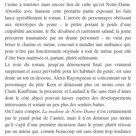
l’usine à touristes mais encore lieu de culte qu’est Notre-Dame.
Abordée avec humour cette première partie exposant les faits
lance agréablement le roman. L’arrivée de personnages obéissant
aux stéréotypes du genre – le prêtre portant le poids d’une
culpabilité ancienne, le flic désabusé et carrément salaud, la jeune
procureur traumatisée par un drame personnel – ne vient pas
briser le charme et, même, concourt à installer une ambiance qui,
pour n’être pas foncièrement originale à tout de même pour elle
d’être bien maitrisée et, partant, plutôt séduisante.
Le reste du roman, jusqu’au dénouement final, pas vraiment
surprenant et assez prévisible pour les habitués du genre, est sans
doute un ton en dessous, Alexis Ragougneau se concentrant sur le
personnage du père Kern et délaissant plus ou moins ceux de
Claire Kauffman, la procureur, et Landard le flic sans états d’âmes
dont le côté abject pouvait laisser espérer des développements
intéressants et sortant un peu plus des sentiers battus.
On l’aura compris,
La madone de Notre-Dame
n’est certainement
pas le grand polar de l’année, mais il n’en demeure pas moins
qu’il s’agit d’une première incursion dans le genre plutôt réussie
par un auteur qui, comme beaucoup ont sans doute trop tendance