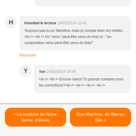
H
Hannibal le lecteur
24/02/2014 11:42
Toujours pas lu un Steinfest, mais je compte bien m'y mettre...
<br /> <br /> Un "venu" peut-être venu en trop ici : "un
compositeur venu peut-être venu du futur".
Répondre
Y
Yan
24/02/2014 19:59
<br /> <br /> Encore merci! Tu prends combien pour
les corrections?<br /> <br /> <br /> <br />
< La madone de Notre-
Gun Machine, de Warren
Dame, d’Alexis
Ellis >
Ragougneau