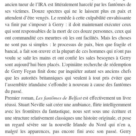
ancien tueur de l’IRA est littéralement harcelé par les fantômes de
ses victimes. Douze spectres qui ne le laissent plus en paix et
attendent d’être vengés. Le remède à cette culpabilité envahissante
va finir par s’imposer à Gerry : il doit maintenant exécuter ceux
qui sont responsables de la mort de ces douze personnes, ceux qui
ont commandité ces meurtres où les ont facilités. Mais les choses
ne sont pas si simples : le processus de paix, bien que fragile et
bancal, a fait son œuvre et la plupart de ces hommes qui n’ont pas
voulu se salir les mains et ont confié les sales besognes à Gerry
sont aujourd’hui bien placés. L’opiniâtre recherche de rédemption
de Gerry Fegan finit donc par inquiéter autant ses anciens chefs
que les autorités britanniques qui veulent à tout pris éviter que
l’assemblée irlandaise s’effondre à nouveau à cause des fantômes
du passé.
Premier roman,
Les fantômes de Belfast
est effectivement un livre
réussi. Stuart Neville sait créer une ambiance, flirte intelligemment
avec les frontières du fantastique, nous sert sous une écriture et
une structure relativement classiques une histoire originale, et pose
un regard sévère sur la nouvelle Irlande du Nord qui n’en a,
malgré les apparences, pas encore fini avec son passé. Gerry