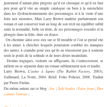
justement d’autant plus piégeux qu’il est classique et qu’il en faut
peu pour qu’il vire au simple catalogue ou bien à la surenchère
dans les dysfonctionnements des personnages et à la visite d’une
foire aux monstres. Mais Larry Brown maîtrise parfaitement son
roman et sait conserver tout au long de son récit un équilibre subtil
entre la normalité, belle ou triste, de ses personnages esseulés et la
plongée dans la folie, dure ou douce.
On chemine ainsi avec eux sur ce fil instable et l’on se prend vite
à les aimer, à chercher lesquels pourraient combler les manques
des autres, à craindre pour eux qu’ils ne réussissent pas à soutenir
seuls le poids de la solitude et de leurs désirs insatisfaits.
Destins tragiques, violents ou affligeants, ils s’entrecroisent, se
mêlent ou se séparent dans un roman sublimement noir et tendre.
Larry Brown,
L’usine à lapins
(
The Rabbit Factory
, 2003),
Gallimard, La Noire, 2004. Rééd. Folio Policier, 2008. Traduit
par Pierre Furlan.
Du même auteur sur ce blog :
Joe
;
Sale boulot
;
Faire front
;
Dur
comme l'amour
;