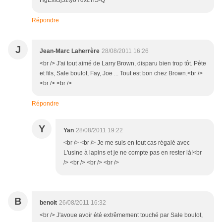
HgExlclj5ztyoYdxcTiS-Q
Répondre
J
Jean-Marc Laherrère
28/08/2011 16:26
<br /> J'ai tout aimé de Larry Brown, disparu bien trop tôt. Pète
et fils, Sale boulot, Fay, Joe ... Tout est bon chez Brown.<br />
<br /> <br />
Répondre
Y
Yan
28/08/2011 19:22
<br /> <br /> Je me suis en tout cas régalé avec
L'usine à lapins et je ne compte pas en rester là!<br
/> <br /> <br /> <br />
B
benoit
26/08/2011 16:32
<br /> J'avoue avoir été extrêmement touché par Sale boulot,