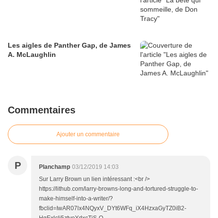
Les aigles de Panther Gap, de James
A. McLaughlin
Commentaires
Ajouter un commentaire
P
Planchamp
03/12/2019 14:03
Sur Larry Brown un lien intéressant :<br />
https://lithub.com/larry-browns-long-and-tortured-struggle-to-
make-himself-into-a-writer/?
fbclid=IwAR07lx4NQyxV_DYt6WFq_iX4HzxaGyTZ0iB2-