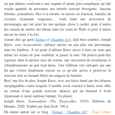
est par ailleurs confronté à une enquête d’autant plus compliquée qu’elle
touche quantité de personnes aux intérêts souvent divergents. Anciens
détenus, journalistes, flics à la retraite ou encore en fonction, familles de
victimes réclamant vengeance… voilà toute une procession de
personnages qui ont pour les uns quelque chose à cacher, pour d’autres
des raisons de mettre des bâtons dans les roues de Waits et pour d’autres
encore les deux à la fois.
Autant dire qu’après
Sirènes
et
Chambre 413
, déjà bien sombres, Joseph
Knox, avec
Somnambule
, enfonce encore un peu plus son personnage
dans les ténèbres. À tel point d’ailleurs Knox arrive à faire en sorte que
même les scènes de jour semblent se passer la nuit. On pourra peut-être
regretter dans le dernier tiers du roman, une succession de révélations et
rebondissements un peu trop dense. Une faiblesse vite rattrapée par une
fin qui s’avère finalement réussie en ce qu’elle arrive à préserver la
noirceur tout en laissant filtrer un soupçon de lumière.
Bref, une fois de plus, Joseph Knox, avec son héros hanté par des démons
inexpugnables contre lesquels il semble avoir renoncé à lutter, nous offre
un roman d’une grande noirceur adoucie par un humour à froid
réjouissant et mené tambour battant. Un plaisir.
Joseph Knox,
Somnambule
(
The Sleepwalker
, 2019), Éditions du
Masque, 2020. Traduit par Jean Esch. 396 p.
True Crime
Du même auteur sur ce blog :
Sirènes
;
Chambre 413
;