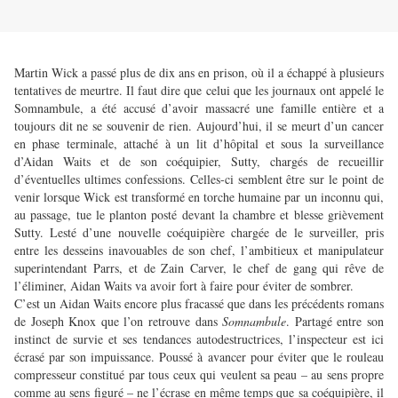
Martin Wick a passé plus de dix ans en prison, où il a échappé à plusieurs
tentatives de meurtre. Il faut dire que celui que les journaux ont appelé le
Somnambule, a été accusé d’avoir massacré une famille entière et a
toujours dit ne se souvenir de rien. Aujourd’hui, il se meurt d’un cancer
en phase terminale, attaché à un lit d’hôpital et sous la surveillance
d’Aidan Waits et de son coéquipier, Sutty, chargés de recueillir
d’éventuelles ultimes confessions. Celles-ci semblent être sur le point de
venir lorsque Wick est transformé en torche humaine par un inconnu qui,
au passage, tue le planton posté devant la chambre et blesse grièvement
Sutty. Lesté d’une nouvelle coéquipière chargée de le surveiller, pris
entre les desseins inavouables de son chef, l’ambitieux et manipulateur
superintendant Parrs, et de Zain Carver, le chef de gang qui rêve de
l’éliminer, Aidan Waits va avoir fort à faire pour éviter de sombrer.
C’est un Aidan Waits encore plus fracassé que dans les précédents romans
de Joseph Knox que l’on retrouve dans
Somnambule
. Partagé entre son
instinct de survie et ses tendances autodestructrices, l’inspecteur est ici
écrasé par son impuissance. Poussé à avancer pour éviter que le rouleau
compresseur constitué par tous ceux qui veulent sa peau – au sens propre
comme au sens figuré – ne l’écrase en même temps que sa coéquipière, il