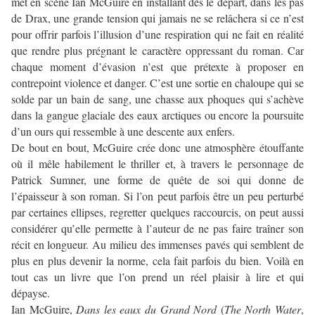
met en scène Ian McGuire en installant dès le départ, dans les pas
de Drax, une grande tension qui jamais ne se relâchera si ce n’est
pour offrir parfois l’illusion d’une respiration qui ne fait en réalité
que rendre plus prégnant le caractère oppressant du roman. Car
chaque moment d’évasion n’est que prétexte à proposer en
contrepoint violence et danger. C’est une sortie en chaloupe qui se
solde par un bain de sang, une chasse aux phoques qui s’achève
dans la gangue glaciale des eaux arctiques ou encore la poursuite
d’un ours qui ressemble à une descente aux enfers.
De bout en bout, McGuire crée donc une atmosphère étouffante
où il mêle habilement le thriller et, à travers le personnage de
Patrick Sumner, une forme de quête de soi qui donne de
l’épaisseur à son roman. Si l’on peut parfois être un peu perturbé
par certaines ellipses, regretter quelques raccourcis, on peut aussi
considérer qu’elle permette à l’auteur de ne pas faire traîner son
récit en longueur. Au milieu des immenses pavés qui semblent de
plus en plus devenir la norme, cela fait parfois du bien. Voilà en
tout cas un livre que l’on prend un réel plaisir à lire et qui
dépayse.
Ian McGuire,
Dans les eaux du Grand Nord
(
The North Water
,