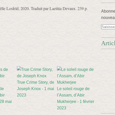
oëlle Losfeld, 2020. Traduit par Laetitia Devaux. 239 p.
Abonnez
nouveau
Artic
True Crime Story, de
de
Joseph Knox - 1 mai
Le soleil rouge de
bir
2023
l’Assam, d’Abir
 28 mai
Mukherjee - 1 février
2023