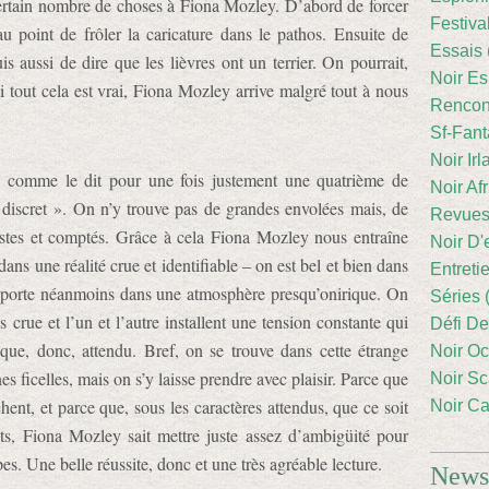
ertain nombre de choses à Fiona Mozley. D’abord de forcer
Festiva
u point de frôler la caricature dans le pathos. Ensuite de
Essais 
s aussi de dire que les lièvres ont un terrier. On pourrait,
Noir Es
i tout cela est vrai, Fiona Mozley arrive malgré tout à nous
Rencont
Sf-Fant
Noir Irl
i, comme le dit pour une fois justement une quatrième de
Noir Afr
 discret ». On n’y trouve pas de grandes envolées mais, de
Revues
ustes et comptés. Grâce à cela Fiona Mozley nous entraîne
Noir D'
dans une réalité crue et identifiable – on est bel et bien dans
Entreti
nsporte néanmoins dans une atmosphère presqu’onirique. On
Séries 
us crue et l’un et l’autre installent une tension constante qui
Défi De
ue, donc, attendu. Bref, on se trouve dans cette étrange
Noir Oc
nes ficelles, mais on s’y laisse prendre avec plaisir. Parce que
Noir Sc
ent, et parce que, sous les caractères attendus, que ce soit
Noir Ca
, Fiona Mozley sait mettre juste assez d’ambigüité pour
es. Une belle réussite, donc et une très agréable lecture.
Newsl