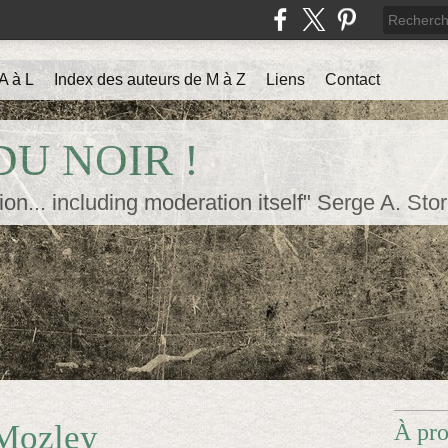
A à L
Index des auteurs de M à Z
Liens
Contact
U NOIR !
ion... including moderation itself" Serge A. Sto
 Mozley
À pr