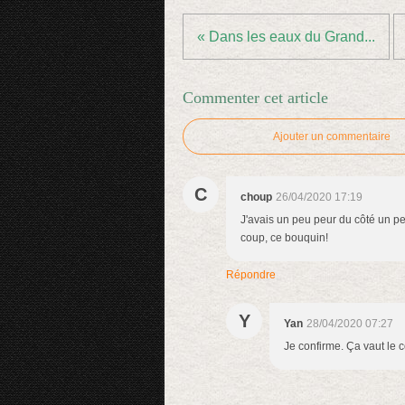
« Dans les eaux du Grand...
Commenter cet article
Ajouter un commentaire
C
choup
26/04/2020 17:19
J'avais un peu peur du côté un peu
coup, ce bouquin!
Répondre
Y
Yan
28/04/2020 07:27
Je confirme. Ça vaut le c