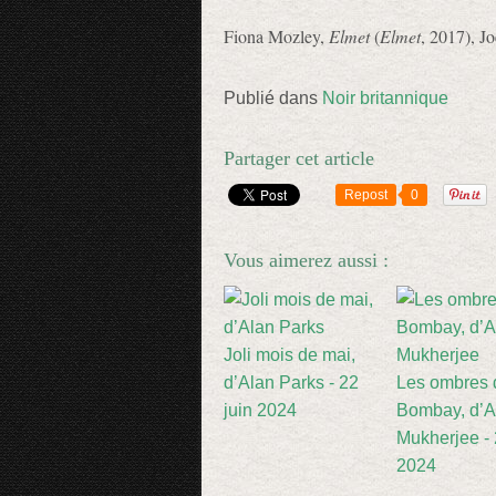
Fiona Mozley,
Elmet
(
Elmet
, 2017), J
Publié dans
Noir britannique
Partager cet article
Repost
0
Vous aimerez aussi :
Joli mois de mai,
d’Alan Parks - 22
Les ombres 
juin 2024
Bombay, d’A
Mukherjee -
2024