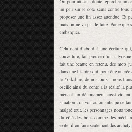
On pourrait sans doute reprocher un c
un peu sur le côté seuls contre tous a
proposer une fin assez attendue. Et pui
mais on ne va pas le faire. Parce que s
embarquer.
Cela tient d’abord à une écriture qu
couverture, fait preuve d’un « lyrisme
fait une beauté en retenu, des mots j
dans une histoire qui, pour être ancrée 
le Yorkshire, de nos jours – nous tra
oscille ainsi du conte à la réalité la pl
mène à un dénouement aussi violent q
situation : on voit ou on anticipe certai
malgré tout, les personnages nous touch
du côté des bons comme des méchants
éviter d’en faire seulement des archétyp