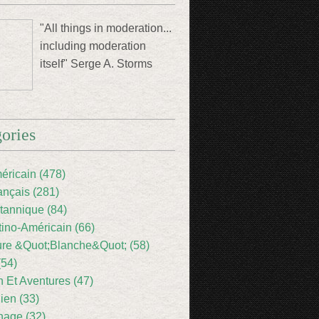
"All things in moderation...
including moderation
itself" Serge A. Storms
ories
éricain (478)
ançais (281)
itannique (84)
tino-Américain (66)
ture &Quot;Blanche&Quot; (58)
(54)
 Et Aventures (47)
lien (33)
nage (32)