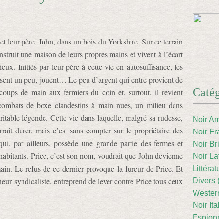
et leur père, John, dans un bois du Yorkshire. Sur ce terrain
onstruit une maison de leurs propres mains et vivent à l’écart
ieux. Initiés par leur père à cette vie en autosuffisance, les
ssent un peu, jouent… Le peu d’argent qui entre provient de
Catég
coups de main aux fermiers du coin et, surtout, il revient
 combats de boxe clandestins à main nues, un milieu dans
ritable légende. Cette vie dans laquelle, malgré sa rudesse,
Noir Am
rrait durer, mais c’est sans compter sur le propriétaire des
Noir Fr
s qui, par ailleurs, possède une grande partie des fermes et
Noir Br
s habitants. Price, c’est son nom, voudrait que John devienne
Noir La
n. Le refus de ce dernier provoque la fureur de Price. Et
Littéra
neur syndicaliste, entreprend de lever contre Price tous ceux
Divers 
Western
Noir Ita
Espion