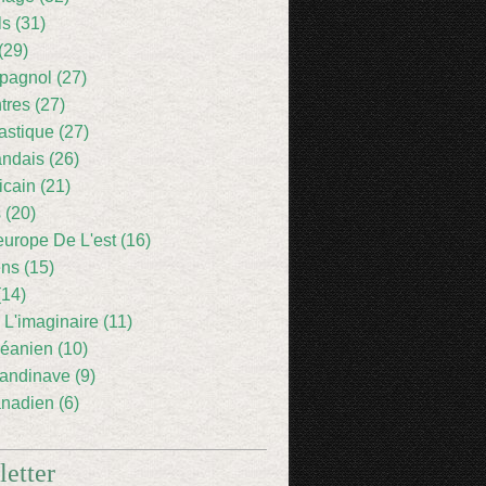
ls (31)
(29)
pagnol (27)
res (27)
astique (27)
andais (26)
icain (21)
 (20)
europe De L'est (16)
ens (15)
(14)
 L'imaginaire (11)
éanien (10)
andinave (9)
nadien (6)
etter