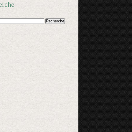
erche