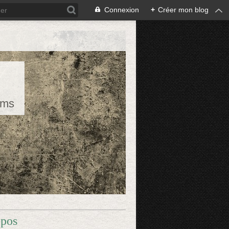
Connexion
+
Créer mon blog
rms
opos