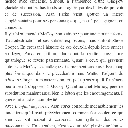
menée avec efficacité. Surtout, à l’ambiance d’une Glasgow
glaciale et dont les bas-fonds sont agités par des luttes de pouvoir
et de succession, Alan Parks vient ajouter un intérêt
supplémentaire pour ses personnages qui, peu à peu, gagnent en
épaisseur.
Il y a bien entendu McCoy, son attirance pour une certaine forme
d’autodestruction et ses subites explosions, mais surtout Stevie
Cooper. En creusant l’histoire de ces deux-là depuis leurs années
en foyer, Parks en fait un duo dont la relation aussi forte
qu’ambigüe se révèle passionnante. Quant à ceux qui gravitent
autour de McCoy, ses collègues, ils prennent eux-aussi beaucoup
plus forme que dans le précédent roman. Wattie, l’adjoint du
héros, se forge un caractère dont on peut penser qu’il l’amènera
peu à peu à s’opposer à McCoy. Quant au chef Murray, père de
substitution maniant aussi bien le bâton que les encouragements, il
gagne lui aussi en complexité.
Avec
L’enfant de février
, Alan Parks consolide indéniablement les
fondations qu’il avait précédemment commencé à couler, ce qui
annonce, s’il réussit à conserver son rythme, des suites
passionnantes. En attendant, c’est avec un réel plaisir que l’on se