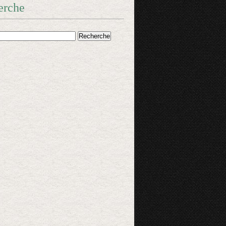
erche