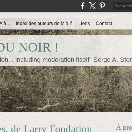
A à L
Index des auteurs de M à Z
Liens
Contact
U NOIR !
ion... including moderation itself" Serge A. Sto
es, de Larry Fondation
À pr