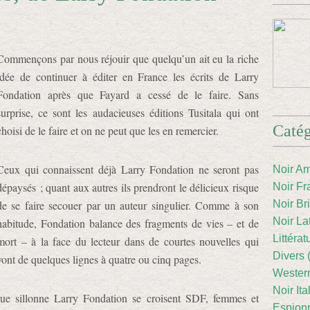
Commençons par nous réjouir que quelqu’un ait eu la riche
idée de continuer à éditer en France les écrits de Larry
Fondation après que Fayard a cessé de le faire. Sans
surprise, ce sont les audacieuses éditions Tusitala qui ont
Catég
choisi de le faire et on ne peut que les en remercier.
Ceux qui connaissent déjà Larry Fondation ne seront pas
Noir Am
dépaysés ; quant aux autres ils prendront le délicieux risque
Noir Fr
de se faire secouer par un auteur singulier. Comme à son
Noir Br
Noir La
habitude, Fondation balance des fragments de vies – et de
Littéra
mort – à la face du lecteur dans de courtes nouvelles qui
Divers 
vont de quelques lignes à quatre ou cinq pages.
Western
Noir Ita
ue sillonne Larry Fondation se croisent SDF, femmes et
Espion