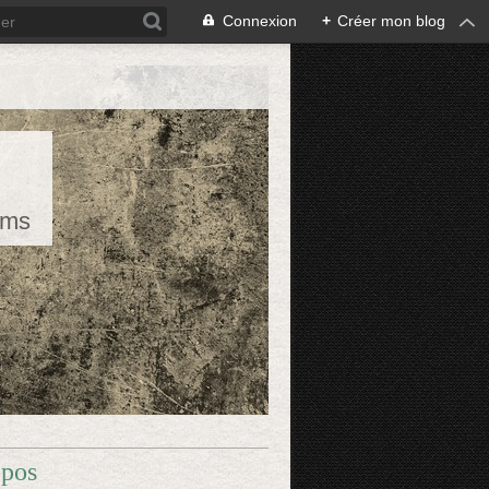
Connexion
+
Créer mon blog
rms
opos