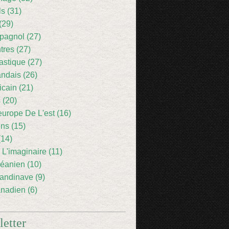
ls (31)
(29)
pagnol (27)
res (27)
astique (27)
andais (26)
icain (21)
 (20)
europe De L'est (16)
ens (15)
(14)
 L'imaginaire (11)
éanien (10)
andinave (9)
nadien (6)
etter