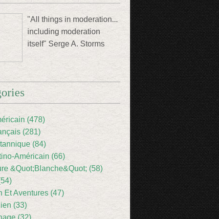
"All things in moderation...
including moderation
itself" Serge A. Storms
ories
éricain (478)
ançais (281)
itannique (84)
tino-Américain (66)
ture &Quot;Blanche&Quot; (58)
(54)
 Et Aventures (47)
lien (33)
nage (32)