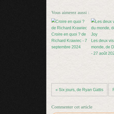
Vous aimerez aussi :
Croire en quoi ? de
Richard Krawiec - 7
Les deux vi
septembre 2024
monde, de D
- 27 août 20
« Six jours, de Ryan Gattis
Commenter cet article