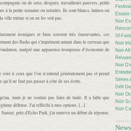
compagnie ou de sexe, drogués, travailleurs pauvres, petits
Festiva
s à la petite semaine ou retraités. Ils sont blancs, latinos ou
Essais 
la ville même si on ne les voit pas.
Noir Es
Rencont
durement ironiques et bien souvent très émouvantes, ces
Sf-Fant
orment des flashs qui s’impriment autant dans le cerveau que
Noir Irl
ry Fondation, malgré une apparence trompeuse d’économie de
Noir Afr
Revues
Noir D'
Entreti
 voix à ceux que l’on n’entend généralement pas et prend
Séries 
 qu’il ne faut pas passer à côté de ses écrits.
Défi De
Noir Oc
u'un, mais je ne voulais pas faire de taule. Il a fallu que
Noir Sc
gitime défense. J'ai réfléchi à mes options. [...]
Noir Ca
 Sunset, près d'Echo Park, j'ai entrevu un début de réponse.
Newsl