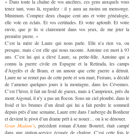
« Dans toute la chaîne de vos ancêtres, ces gens auxquels vous
tenez tant, vous là, regardez : il y aura au moins un mensonge.
Minimum. Comptez deux chaque cent ans et votre généalogie,
elle vole en éclats. Et vos certitudes. Et votre aplomb. Et votre
envie, que je lis si clairement dans vos yeux, de me jeter la
première pierre. »
C’est la mère de Laure qui nous parle. Elle n’a rien vu, ou
presque, mais c’est elle qui nous raconte. Antoine est mort à 93
ans. C’est lui qui a élevé Laure, sa petite-fille. Antoine qui a
connu la guerre civile en Espagne et la Retirada, les camps
d’Argelès et de Bram, et un amour que cette guerre a détruit.
Laure ne se remet pas de cette perte et son mari, Ferrans, a décidé
de l’amener quelques jours à la montagne, dans les Cévennes.
C’est l’hiver, il fait un froid de gueux, mais à Camprieux, près du
mont Aigoual, il n’y a pas un flocon. Sous un ciel plombé, dans le
froid et les brumes d’un deuil qui lui a fait perdre le sommeil
depuis près d’une semaine, Laure erre dans l’auberge du Bonheur
et devient le pivot d’un drame prêt à se nouer… ou à se dénouer.
Gran Madam’s
, précédent roman d’Anne Bourrel, était campé
dans une station-service écrasée de chaleur. C’est cette fois le