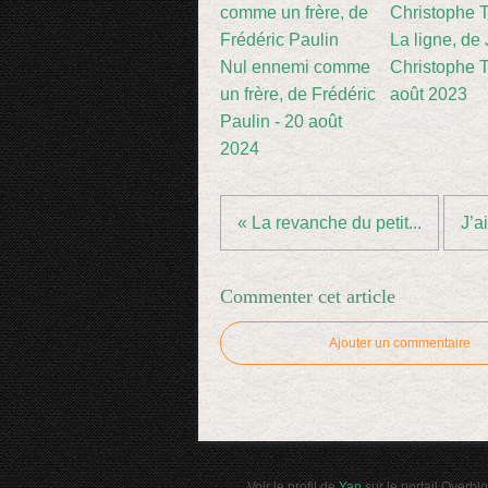
La ligne, de
Nul ennemi comme
Christophe Ti
un frère, de Frédéric
août 2023
Paulin - 20 août
2024
« La revanche du petit...
J’a
Commenter cet article
Ajouter un commentaire
Voir le profil de
Yan
sur le portail Overbl