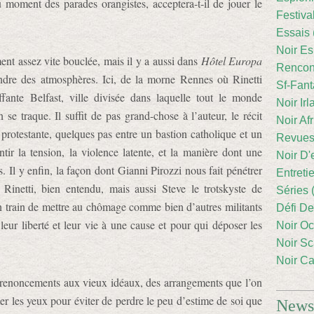
au moment des parades orangistes, acceptera-t-il de jouer le
Festiva
Essais 
Noir Es
ment assez vite bouclée, mais il y a aussi dans
Hôtel Europa
Rencont
indre des atmosphères. Ici, de la morne Rennes où Rinetti
Sf-Fant
ffante Belfast, ville divisée dans laquelle tout le monde
Noir Irl
 se traque. Il suffit de pas grand-chose à l’auteur, le récit
Noir Afr
protestante, quelques pas entre un bastion catholique et un
Revues
ntir la tension, la violence latente, et la manière dont une
Noir D'
. Il y enfin, la façon dont Gianni Pirozzi nous fait pénétrer
Entreti
inetti, bien entendu, mais aussi Steve le trotskyste de
Séries 
n train de mettre au chômage comme bien d’autres militants
Défi De
 leur liberté et leur vie à une cause et pour qui déposer les
Noir Oc
Noir Sc
Noir Ca
s renoncements aux vieux idéaux, des arrangements que l’on
er les yeux pour éviter de perdre le peu d’estime de soi que
Newsl