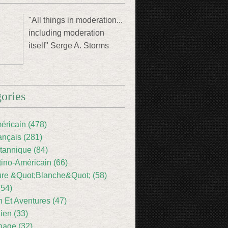
"All things in moderation...
including moderation
itself" Serge A. Storms
ories
éricain (478)
ançais (281)
itannique (84)
tino-Américain (66)
ture &Quot;Blanche&Quot; (58)
(54)
 Et Aventures (47)
lien (33)
nage (32)