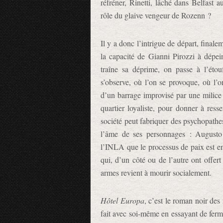
réfréner, Rinetti, lâché dans Belfast 
rôle du glaive vengeur de Rozenn ?
Il y a donc l’intrigue de départ, finale
la capacité de Gianni Pirozzi à dépe
traîne sa déprime, on passe à l’étou
s’observe, où l’on se provoque, où l’on
d’un barrage improvisé par une milice 
quartier loyaliste, pour donner à resse
société peut fabriquer des psychopathes
l’âme de ses personnages : Augusto R
l’INLA que le processus de paix est e
qui, d’un côté ou de l’autre ont offert
armes revient à mourir socialement.
Hôtel Europa
, c’est le roman noir de
fait avec soi-même en essayant de ferm