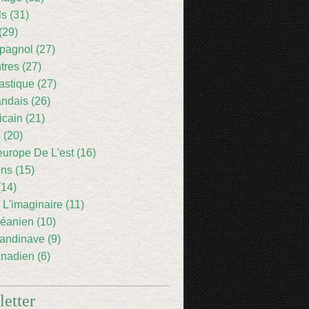
ls (31)
(29)
pagnol (27)
res (27)
astique (27)
andais (26)
icain (21)
 (20)
europe De L'est (16)
ens (15)
(14)
 L'imaginaire (11)
éanien (10)
andinave (9)
nadien (6)
etter