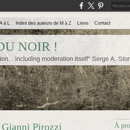
A à L
Index des auteurs de M à Z
Liens
Contact
U NOIR !
ion... including moderation itself" Serge A. Sto
 Gianni Pirozzi
À pr