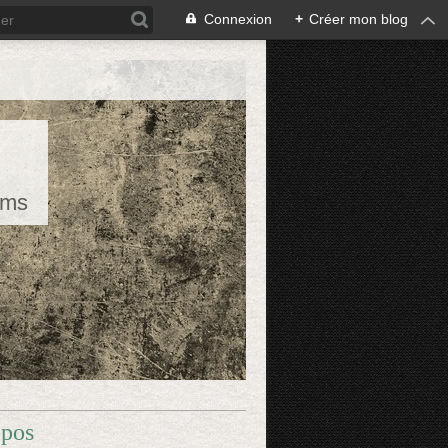
Connexion
+
Créer mon blog
rms
opos