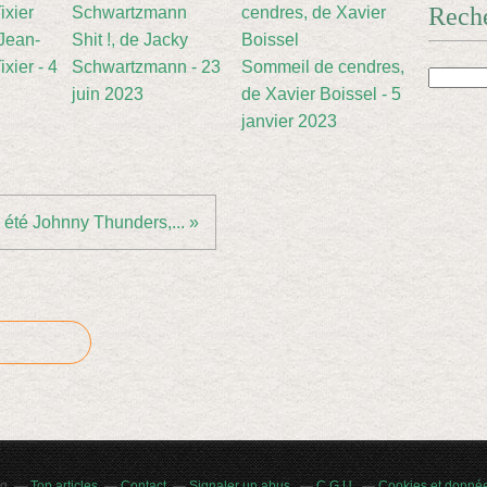
Rech
 Jean-
Shit !, de Jacky
xier - 4
Schwartzmann - 23
Sommeil de cendres,
juin 2023
de Xavier Boissel - 5
janvier 2023
i été Johnny Thunders,... »
og
Top articles
Contact
Signaler un abus
C.G.U.
Cookies et donné