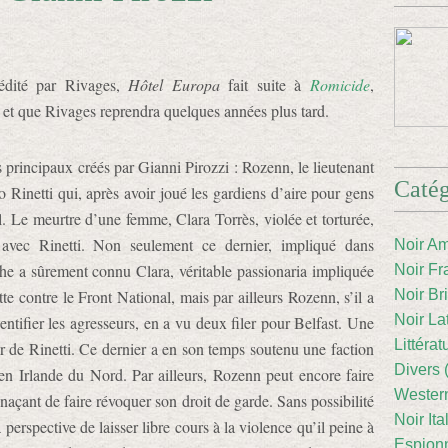
édité par Rivages,
Hôtel Europa
fait suite à
Romicide
,
 et que Rivages reprendra quelques années plus tard.
principaux créés par Gianni Pirozzi : Rozenn, le lieutenant
Catég
o Rinetti qui, après avoir joué les gardiens d’aire pour gens
l. Le meurtre d’une femme, Clara Torrès, violée et torturée,
avec Rinetti. Non seulement ce dernier, impliqué dans
Noir Am
e a sûrement connu Clara, véritable passionaria impliquée
Noir Fr
 contre le Front National, mais par ailleurs Rozenn, s’il a
Noir Br
Noir La
ntifier les agresseurs, en a vu deux filer pour Belfast. Une
Littéra
vir de Rinetti. Ce dernier a en son temps soutenu une faction
Divers 
 en Irlande du Nord. Par ailleurs, Rozenn peut encore faire
Western
naçant de faire révoquer son droit de garde. Sans possibilité
Noir Ita
 perspective de laisser libre cours à la violence qu’il peine à
Espion