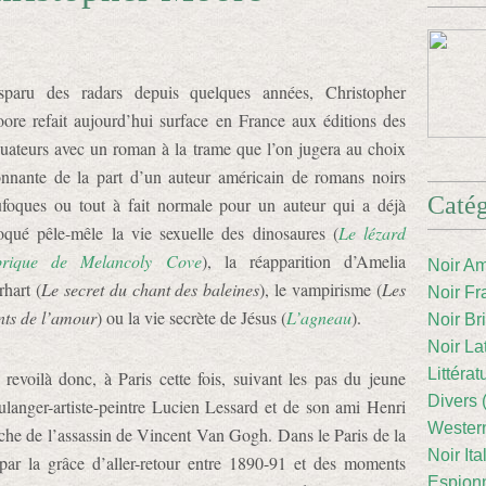
sparu des radars depuis quelques années, Christopher
ore refait aujourd’hui surface en France aux éditions des
uateurs avec un roman à la trame que l’on jugera au choix
onnante de la part d’un auteur américain de romans noirs
Catég
ufoques ou tout à fait normale pour un auteur qui a déjà
oqué pêle-mêle la vie sexuelle des dinosaures (
Le lézard
brique de Melancoly Cove
), la réapparition d’Amelia
Noir Am
rhart (
Le secret du chant des baleines
), le vampirisme (
Les
Noir Fr
nts de l’amour
) ou la vie secrète de Jésus (
L’agneau
).
Noir Br
Noir La
Littéra
 revoilà donc, à Paris cette fois, suivant les pas du jeune
Divers 
ulanger-artiste-peintre Lucien Lessard et de son ami Henri
Western
che de l’assassin de Vincent Van Gogh. Dans le Paris de la
Noir Ita
ar la grâce d’aller-retour entre 1890-91 et des moments
Espion