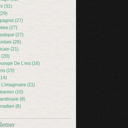
ls (31)
(29)
pagnol (27)
res (27)
astique (27)
andais (26)
icain (21)
 (20)
europe De L'est (16)
ens (15)
(14)
 L'imaginaire (11)
éanien (10)
andinave (9)
nadien (6)
etter