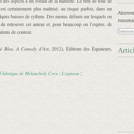
 des aspects à un roman de la maturité. Le brin de folie de
 est certainement plus maîtrisé, au risque parfois, dans un
Abonnez
lques baisses de rythme. Des menus défauts sur lesquels on
nouveau
 de retrouver cet auteur et, pour beaucoup on l’espère, de
alents de conteur.
ré Bleu. A Comedy d’Art
, 2012), Éditions des Équateurs,
Artic
.
d lubrique de Melancholy Cove
;
L'agneau
;