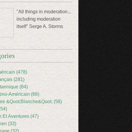
"All things in moderation...
including moderation
itself" Serge A. Storms
ories
éricain (478)
ançais (281)
itannique (84)
tino-Américain (66)
ture &Quot;Blanche&Quot; (58)
(54)
 Et Aventures (47)
lien (33)
nage (32)