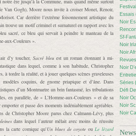
ant notre ère jusqu’à la Commune, mais quand même surtout
Festiva
 de Van Gogh), Moore nous invite à croiser Monet, Renoir,
Essais 
orisot. Car derrière l’extrême foisonnement artistique du
Noir Es
in trouve un motif criminel et surnaturel en rapport avec les
Rencont
leu sacré, ce bleu qui servait à peindre le manteau de la
Sf-Fant
me-aux-Couleurs ».
Noir Irl
Noir Afr
air d’y toucher,
Sacré bleu
est un roman étonnant à mi-
Revues
antastique dans lequel, comme à son habitude, Christopher
Noir D'
, à tordre la réalité, et à jouer quelques scènes graveleuses
Entreti
de modèles coquins, de gnome priapique et d’âne. Dans
Séries 
tistiques d’un Montmartre un brin fantasmé, les tribulations
Défi De
lles, en parallèle, de « L’Homme-aux-Couleurs » et de sa
Noir Oc
sser emporter et passe des moments indéniablement agréables.
Noir Sc
ans de Christopher Moore parus chez Calmann-Lévy, plus
Noir Ca
leines
dans lequel l’auteur mêlait avec moins de réussite
oins la carte comique qu’
Un blues de coyote
ou
Le lézard
Newsl