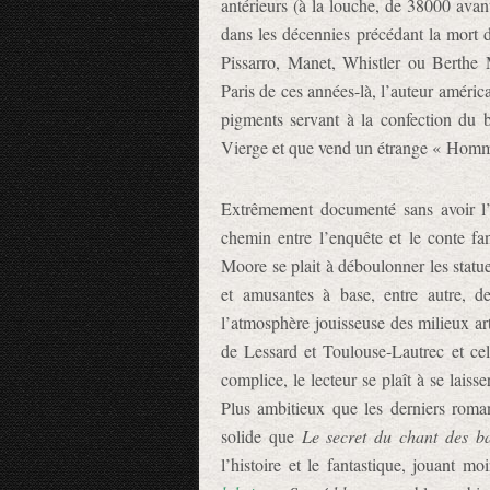
antérieurs (à la louche, de 38000 av
dans les décennies précédant la mort
Pissarro, Manet, Whistler ou Berthe M
Paris de ces années-là, l’auteur américa
pigments servant à la confection du b
Vierge et que vend un étrange « Hom
Extrêmement documenté sans avoir l’
chemin entre l’enquête et le conte f
Moore se plait à déboulonner les statues
et amusantes à base, entre autre, 
l’atmosphère jouisseuse des milieux ar
de Lessard et Toulouse-Lautrec et ce
complice, le lecteur se plaît à se lai
Plus ambitieux que les derniers rom
solide que
Le secret du chant des ba
l’histoire et le fantastique, jouant m