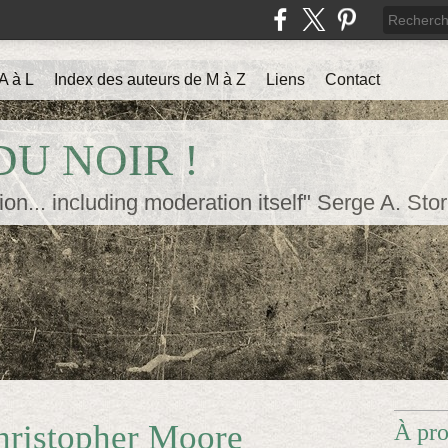
A à L
Index des auteurs de M à Z
Liens
Contact
U NOIR !
ion... including moderation itself" Serge A. Sto
hristopher Moore
À pr