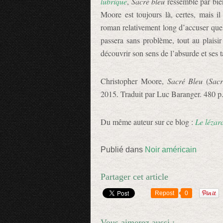
lubrique
,
Sacré bleu
ressemble par bien
Moore est toujours là, certes, mais il
roman relativement long d’accuser que
passera sans problème, tout au plaisir
découvrir son sens de l’absurde et ses t
Christopher Moore,
Sacré Bleu
(
Sac
2015. Traduit par Luc Baranger. 480 p
Du même auteur sur ce blog :
Le lézar
Publié dans
Noir américain
Partager cet article
Repost
0
Vous aimerez aussi :