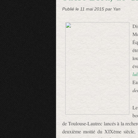
Publié le
11 mai 2015
par Yan
Di
Mo
Éq
ét
lo
év
lu
Ea
de
Le
bo
de Toulouse-Lautrec lancés à la recher
deuxième moitié du XIXème siècle, p