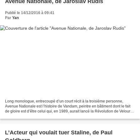
Avenue Nationale, de Jaroslav Rudis
Publié le 14/12/2016 à 09:41
Par
Yan
Long monologue, entrecoupé d’un court récit à la troisième personne,
Avenue Nationale est l’histoire de Vandam, peintre en bâtiment dont le fait
de gloire est d’être celui qui, en 1989, aurait lancé la Révolution de Velours
en donnant le premier coup...
L’Acteur qui voulait tuer Staline, de Paul