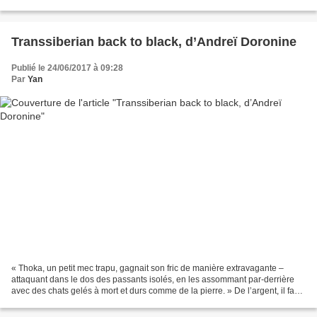
jour plus envie de me servir...
Transsiberian back to black, d’Andreï Doronine
Publié le 24/06/2017 à 09:28
Par
Yan
« Thoka, un petit mec trapu, gagnait son fric de manière extravagante –
attaquant dans le dos des passants isolés, en les assommant par-derrière
avec des chats gelés à mort et durs comme de la pierre. » De l’argent, il faut
bien sûr en gagner pour pouvoir...