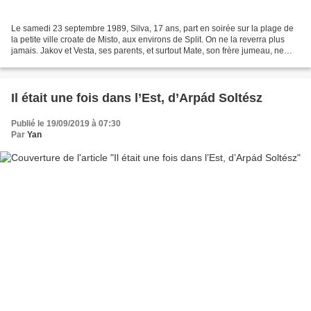
Le samedi 23 septembre 1989, Silva, 17 ans, part en soirée sur la plage de
la petite ville croate de Misto, aux environs de Split. On ne la reverra plus
jamais. Jakov et Vesta, ses parents, et surtout Mate, son frère jumeau, ne
vont pourtant pas baisser...
Il était une fois dans l’Est, d’Arpád Soltész
Publié le 19/09/2019 à 07:30
Par
Yan