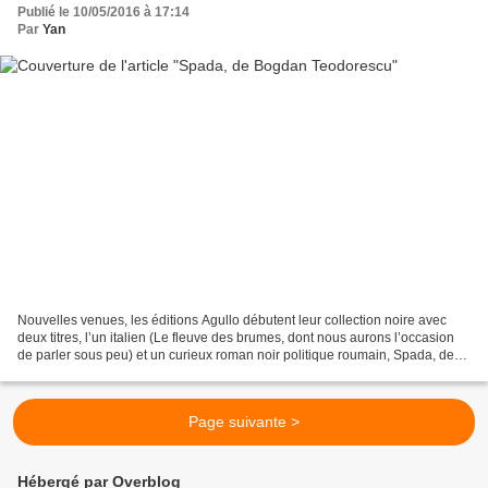
Publié le 10/05/2016 à 17:14
Par
Yan
Nouvelles venues, les éditions Agullo débutent leur collection noire avec
deux titres, l’un italien (Le fleuve des brumes, dont nous aurons l’occasion
de parler sous peu) et un curieux roman noir politique roumain, Spada, de
Bogdan Teodorescu, dont le...
Page suivante >
Hébergé par Overblog