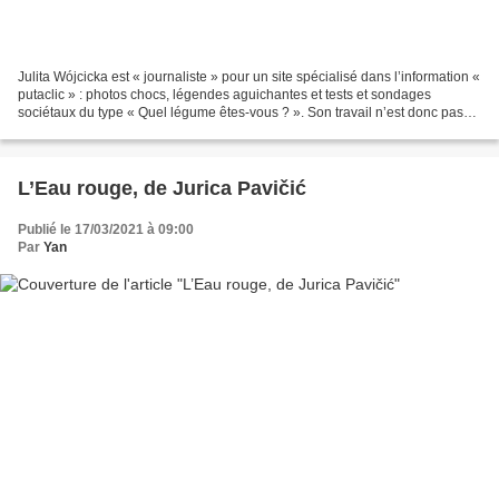
Julita Wójcicka est « journaliste » pour un site spécialisé dans l’information «
putaclic » : photos chocs, légendes aguichantes et tests et sondages
sociétaux du type « Quel légume êtes-vous ? ». Son travail n’est donc pas
de produire de l’information,...
L’Eau rouge, de Jurica Pavičić
Publié le 17/03/2021 à 09:00
Par
Yan