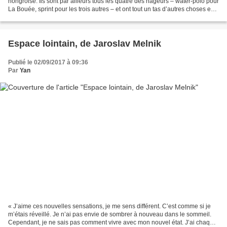
hongroise. Ils sont par ailleurs tous les quatre des nageurs – water-polo pour
La Bouée, sprint pour les trois autres – et ont tout un tas d’autres choses en
commun : passion pour...
Espace lointain, de Jaroslav Melnik
Publié le 02/09/2017 à 09:36
Par
Yan
« J’aime ces nouvelles sensations, je me sens différent. C’est comme si je
m’étais réveillé. Je n’ai pas envie de sombrer à nouveau dans le sommeil.
Cependant, je ne sais pas comment vivre avec mon nouvel état. J’ai chaque