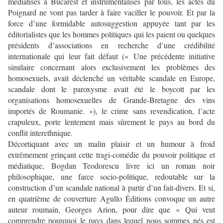
médiatisés à Bucarest et instrumentalisés par tous, les actes du
Poignard ne vont pas tarder à faire vaciller le pouvoir. Et par la
force d’une formidable autosuggestion appuyée tant par les
éditorialistes que les hommes politiques qui les paient ou quelques
présidents d’associations en recherche d’une crédibilité
internationale qui leur fait défaut (« Une précédente initiative
similaire concernant alors exclusivement les problèmes des
homosexuels, avait déclenché un véritable scandale en Europe,
scandale dont le paroxysme avait été le boycott par les
organisations homosexuelles de Grande-Bretagne des vins
importés de Roumanie. »), le crime sans revendication, l’acte
crapuleux, porte lentement mais sûrement le pays au bord du
conflit interethnique.
Décortiquant avec un malin plaisir et un humour à froid
extrêmement grinçant cette tragi-comédie du pouvoir politique et
médiatique, Bogdan Teodorescu livre ici un roman noir
philosophique, une farce socio-politique, redoutable sur la
construction d’un scandale national à partir d’un fait-divers. Et si,
en quatrième de couverture Agullo Éditions convoque un autre
auteur roumain, Georges Arion, pour dire que « Qui veut
comprendre pourquoi le pays dans lequel nous sommes nés est