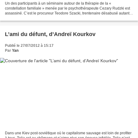
Un des participants à un séminaire autour de la thérapie de la «
constellation familiale » menée par le psychothérapeute Cezary Rudzki est
assassiné. C’est le procureur Teodore Szacki, trentenaire désabusé autant
par son travail que par la routine dans...
L’ami du défunt, d’Andreï Kourkov
Publié le 27/07/2012 à 15:17
Par
Yan
Dans une Kiev post-soviétique où le capitalisme sauvage est loin de profiter
à tous, Tolia est au chômage et n’aime plus son épouse infidèle. Tolia n’est