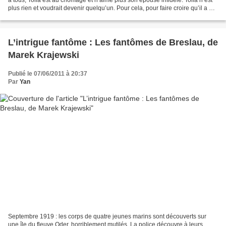
plus rien et voudrait devenir quelqu’un. Pour cela, pour faire croire qu’il a pu
avoir un brin d’importance...
L’intrigue fantôme : Les fantômes de Breslau, de
Marek Krajewski
Publié le 07/06/2011 à 20:37
Par
Yan
Septembre 1919 : les corps de quatre jeunes marins sont découverts sur
une île du fleuve Oder, horriblement mutilés. La police découvre à leurs