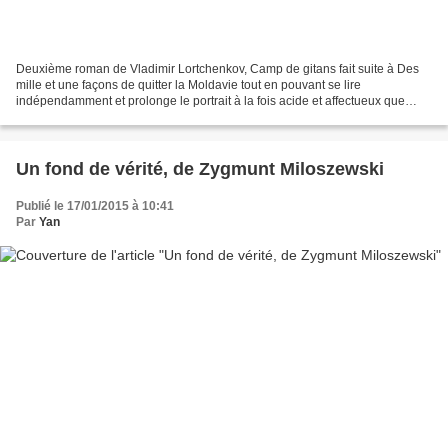
Deuxième roman de Vladimir Lortchenkov, Camp de gitans fait suite à Des
mille et une façons de quitter la Moldavie tout en pouvant se lire
indépendamment et prolonge le portrait à la fois acide et affectueux que
porte l’auteur sur ce pays oublié des dieux...
Un fond de vérité, de Zygmunt Miloszewski
Publié le 17/01/2015 à 10:41
Par
Yan