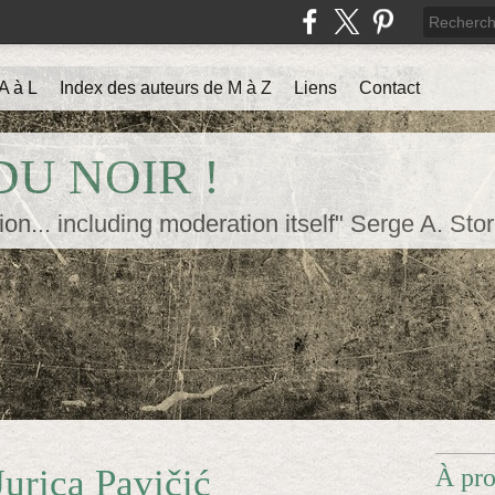
A à L
Index des auteurs de M à Z
Liens
Contact
U NOIR !
ion... including moderation itself" Serge A. Sto
Jurica Pavičić
À pr