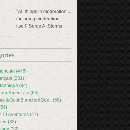
"All things in moderation...
including moderation
itself" Serge A. Storms
ories
éricain (478)
ançais (281)
itannique (84)
tino-Américain (66)
ture &Quot;Blanche&Quot; (58)
(54)
 Et Aventures (47)
lien (33)
nage (32)