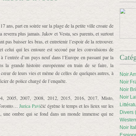
 ans, part en soirée sur la plage de la petite ville croate de
 reverra plus jamais. Jakov et Vesta, ses parents, et surtout
 pas baisser les bras, et entretenir l’espoir de la retrouver.
et celui qui les entoure est secoué par les convulsions de
Catég
er à l’entrée d’un pays neuf dans l’Europe en passant par la
s la grande histoire européenne en train de se faire, la
u cœur de leurs vies et même de celles de quelques autres, à
Noir Am
cier de police chargé de l’enquête.
Noir Fr
Noir Br
Noir La
4, 2005, 2007, 2008, 2012, 2015, 2016, 2017, Misto,
Littéra
, Toronto…
Jurica Pavi
čić égrène le temps et les lieux sur les
Divers 
va, une ombre qui se fond dans un monde immense qui ne
Western
Noir Ita
Espion