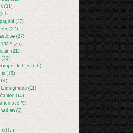
ls (31)
(29)
pagnol (27)
res (27)
astique (27)
andais (26)
icain (21)
 (20)
europe De L'est (16)
ens (15)
(14)
 L'imaginaire (11)
éanien (10)
andinave (9)
nadien (6)
etter