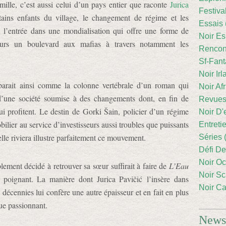
ille, c’est aussi celui d’un pays entier que raconte
Jurica
Festiva
rtains enfants du village, le changement de régime et les
Essais 
 l’entrée dans une mondialisation qui offre une forme de
Noir Es
eurs un boulevard aux mafias à travers notamment les
Rencont
Sf-Fant
Noir Irl
parait ainsi comme la colonne vertébrale d’un roman qui
Noir Afr
d’une société soumise à des changements dont, en fin de
Revues
i profitent. Le destin de Gorki Šain, policier d’un régime
Noir D'
ilier au service d’investisseurs aussi troubles que puissants
Entreti
lle riviera illustre parfaitement ce mouvement.
Séries 
Défi De
Noir Oc
blement décidé à retrouver sa sœur suffirait à faire de
L’Eau
Noir Sc
 poignant. La manière dont Jurica Pavičić l’insère dans
Noir Ca
s décennies lui confère une autre épaisseur et en fait en plus
que passionnant.
Newsl