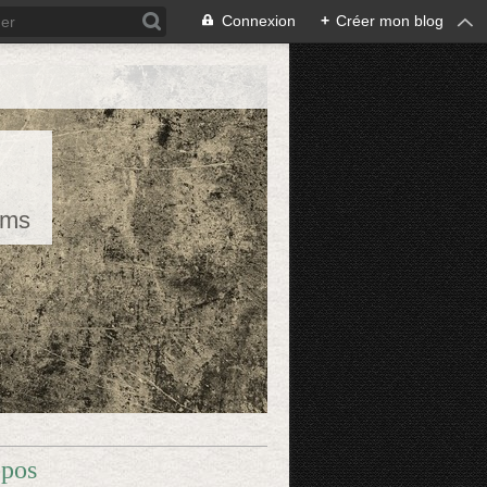
Connexion
+
Créer mon blog
rms
opos