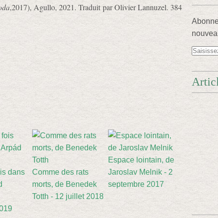
oda
,2017), Agullo, 2021. Traduit par Olivier Lannuzel. 384
Abonnez
nouveau
Artic
Espace lointain, de
ois dans
Comme des rats
Jaroslav Melnik - 2
d
morts, de Benedek
septembre 2017
Totth - 12 juillet 2018
2019