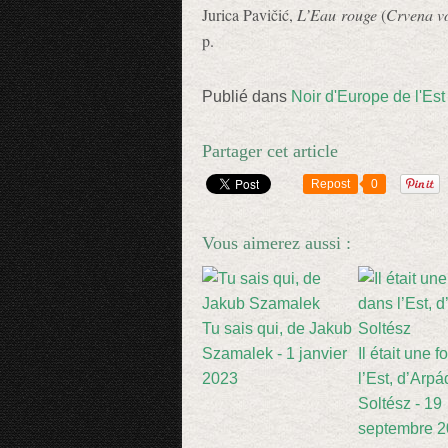
Jurica Pavičić,
L’Eau rouge
(
Crvena v
p.
Publié dans
Noir d'Europe de l'Est
Partager cet article
Repost
0
Vous aimerez aussi :
Tu sais qui, de Jakub
Szamalek - 1 janvier
Il était une f
2023
l’Est, d’Arpá
Soltész - 19
septembre 