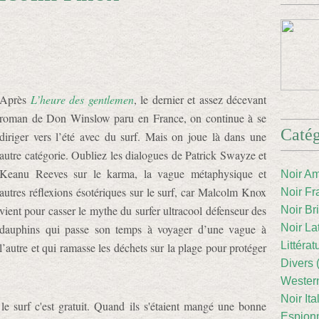
Après
L’heure des gentlemen
, le dernier et assez décevant
roman de Don Winslow paru en France, on continue à se
Catég
diriger vers l’été avec du surf. Mais on joue là dans une
autre catégorie. Oubliez les dialogues de Patrick Swayze et
Keanu Reeves sur le karma, la vague métaphysique et
Noir Am
autres réflexions ésotériques sur le surf, car Malcolm Knox
Noir Fr
vient pour casser le mythe du surfer ultracool défenseur des
Noir Br
dauphins qui passe son temps à voyager d’une vague à
Noir La
Littéra
l’autre et qui ramasse les déchets sur la plage pour protéger
Divers 
Western
Noir Ita
le surf c'est gratuit. Quand ils s'étaient mangé une bonne
Espion