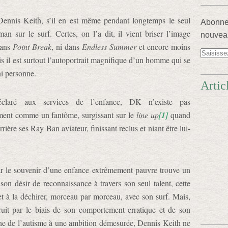
 Dennis Keith, s’il en est même pendant longtemps le seul
Abonnez
n sur le surf. Certes, on l’a dit, il vient briser l’image
nouveau
dans
Point Break
, ni dans
Endless Summer
et encore moins
il est surtout l’autoportrait magnifique d’un homme qui se
ni personne.
Artic
claré aux services de l’enfance, DK n’existe pas
lement comme un fantôme, surgissant sur le
line up
[1]
quand
rière ses Ray Ban aviateur, finissant reclus et niant être lui-
par le souvenir d’une enfance extrêmement pauvre trouve un
on désir de reconnaissance à travers son seul talent, cette
t à la déchirer, morceau par morceau, avec son surf. Mais,
ruit par le biais de son comportement erratique et de son
che de l’autisme à une ambition démesurée, Dennis Keith ne