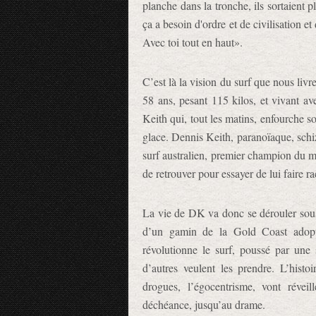
planche dans la tronche, ils sortaient p
ça a besoin d'ordre et de civilisation e
Avec toi tout en haut».
C’est là la vision du surf que nous li
58 ans, pesant 115 kilos, et vivant av
Keith qui, tout les matins, enfourche 
glace. Dennis Keith, paranoïaque, sch
surf australien, premier champion du m
de retrouver pour essayer de lui faire ra
La vie de DK va donc se dérouler sou
d’un gamin de la Gold Coast adopt
révolutionne le surf, poussé par une 
d’autres veulent les prendre. L’hist
drogues, l’égocentrisme, vont réveil
déchéance, jusqu’au drame.