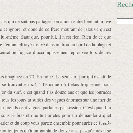
Rech
.
 qui ne sait pas partager son amour entre l’enfant trouvé
ue et ignoré, et donc de ce frère mourant de jalousie qu’est
lui-même. Sauf que, pour lui, il n’est rien. Rien de ce que
re l’enfant effrayé trouvé dans un trou au bord de la plage et
 sensation fugace d’accomplissement éprouvée lors de ses
rs imaginez en 73. En ruine. Le seul surf pur qui restait, le
il se trouvait en
toi
, à l’époque où t’étais trop jeune pour
d’or du surf, c’est quand t’as douze ans et que les journées
e tous les jours tu surfes des vagues énormes sur une mer de
 tu prends cent vagues parfaites par session. C’est quand tu
sous le bras et que tu l’arrêtes pour lui demander à quel
parler et du coup vous partez ensemble pour surfer ce
break
-
rivera toujours qu’à un gamin de douze ans, pasqu’après il se