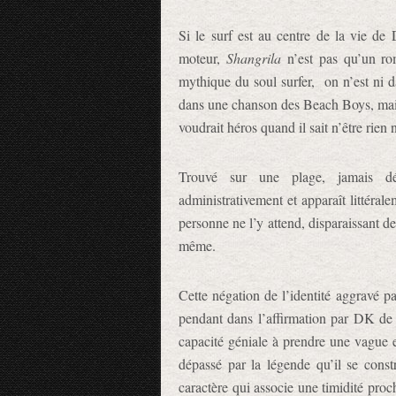
Si le surf est au centre de la vie de
moteur,
Shangrila
n’est pas qu’un roma
mythique du soul surfer, on n’est ni 
dans une chanson des Beach Boys, mais 
voudrait héros quand il sait n’être rien 
Trouvé sur une plage, jamais dé
administrativement et apparaît littéra
personne ne l’y attend, disparaissant der
même.
Cette négation de l’identité aggravé 
pendant dans l’affirmation par DK de s
capacité géniale à prendre une vague e
dépassé par la légende qu’il se const
caractère qui associe une timidité pro