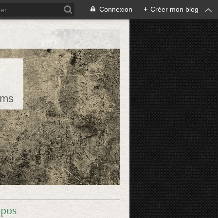
Connexion
+
Créer mon blog
rms
opos