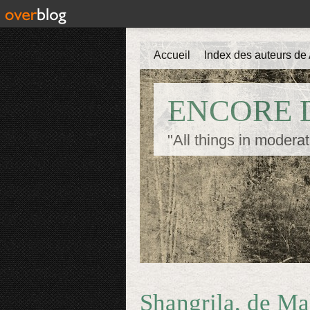
Accueil
Index des auteurs de 
ENCORE D
"All things in moderat
Shangrila, de M