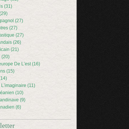
ls (31)
(29)
pagnol (27)
res (27)
astique (27)
andais (26)
icain (21)
 (20)
europe De L'est (16)
ens (15)
(14)
 L'imaginaire (11)
éanien (10)
andinave (9)
nadien (6)
etter