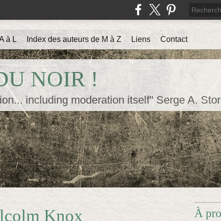
A à L
Index des auteurs de M à Z
Liens
Contact
U NOIR !
ion... including moderation itself" Serge A. Sto
alcolm Knox
À pr