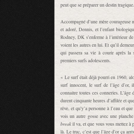
peut que se préparer un destin tragique
Accompagné d’une mère courageuse mais
et adoré, Dennis, et l’enfant biologiq
Rodney, DK s’enferme à l’intérieur de 
voient les autres en lui. Et qu’il demeu
qui passera sa vie à courir après la
premiers surfs adolescents.
« Le surf était déjà pourri en 1960, alo
surf innocent, le surf de l’âge d’or, 
connaitre toutes ces conneries. L’âge 
durent cinquante heures d’affilée et qu
rêve, et qu’y’a personne à l’eau et que
vois un autre gosse avec une planche 
break
il va, et que vous vous mettez à 
là. Le truc, c’est que l’âge d’or ça ar