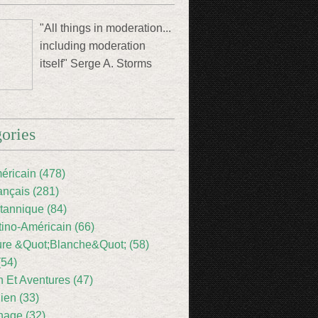
"All things in moderation...
including moderation
itself" Serge A. Storms
ories
éricain (478)
ançais (281)
itannique (84)
tino-Américain (66)
ture &Quot;Blanche&Quot; (58)
(54)
 Et Aventures (47)
lien (33)
nage (32)