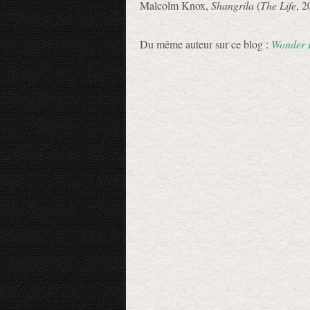
Malcolm Knox,
Shangrila
(
The Life
, 2
Du même auteur sur ce blog :
Wonder 