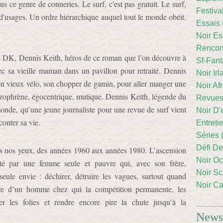
lus ce genre de conneries. Le surf, c'est pas gratuit. Le surf,
Festiva
t d'usages. Un ordre hiérarchique auquel tout le monde obéit.
Essais 
Noir Es
Rencont
vre DK, Dennis Keith, héros de ce roman que l’on découvre à
Sf-Fant
ec sa vieille maman dans un pavillon pour retraité. Dennis
Noir Irl
son vieux vélo, son chopper de gamin, pour aller manger une
Noir Afr
izophrène, égocentrique, mutique. Dennis Keith, légende du
Revues
onde, qu’une jeune journaliste pour une revue de surf vient
Noir D'
conter sa vie.
Entreti
Séries 
Défi De
s nos yeux, des années 1960 aux années 1980. L’ascension
Noir Oc
é par une femme seule et pauvre qui, avec son frère,
Noir Sc
seule envie : déchirer, détruire les vagues, surtout quand
Noir Ca
oire d’un homme chez qui la compétition permanente, les
ler les folies et rendre encore pire la chute jusqu’à la
Newsl