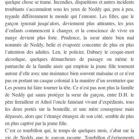
quelque chose se trame. Incendies, disparitions et autres incidents
troublants s’accumulent sous les yeux de Neddy qui, peu à peu,
regarde différemment le monde qui l’entoure. Les filles, que le
garçon ignorait jusqu’alors, deviennent plus attirantes, les jeux
d’enfants commencent à changer, et la conscience de vivre en
marge devient plus forte. Prudence, la sœur aînée bien mal
nommée de Neddy, belle et évaporée concentre de plus en plus
l’attention des adultes. Len, le policier, Dabney le croque-mort
alcoolique, quelques démarcheurs de passage ou même le
patriarche de la famille aisée qui emploie la jeune fille tournent
autour d’elle avec une insistance bien souvent malsaine et ce n’est
pas en portant un casque colonial à la manière d’un aventurier que
Les pourra lui faire tourner la tête. Ce n’est pas non plus la famille
de Neddy qui saura protéger la sœur du garçon, entre D.H. le
père ferrailleur et Athol l’oncle fainéant vivant d’expédients, tous
les deux portés sur la bouteille, et une mère courageuse mais
dépassée, alors que l’étrange étranger, de son côté, semble de plus
en plus captivé par la jeune fille.
C’est ce tourbillon qui, le temps de quelques mois, s’abat sur la
vie de Neddy que le garçon raconte. Tourbillon d’événements