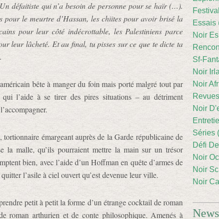
Un défaitiste qui n’a besoin de personne pour se haïr (…).
Festiva
es pour le meurtre d’Hassan, les chiites pour avoir brisé la
Essais 
ins pour leur côté indécrottable, les Palestiniens parce
Noir Es
r leur lâcheté. Et au final, tu pisses sur ce que te dicte ta
Rencont
.
Sf-Fant
Noir Irl
t américain bête à manger du foin mais porté malgré tout par
Noir Afr
e qui l’aide à se tirer des pires situations – au détriment
Revues
e l’accompagner.
Noir D'
Entreti
Séries 
 tortionnaire émargeant auprès de la Garde républicaine de
Défi De
 la malle, qu’ils pourraient mettre la main sur un trésor
Noir Oc
mptent bien, avec l’aide d’un Hoffman en quête d’armes de
Noir Sc
quitter l’asile à ciel ouvert qu’est devenue leur ville.
Noir Ca
a prendre petit à petit la forme d’un étrange cocktail de roman
Newsl
de roman arthurien et de conte philosophique. Amenés à