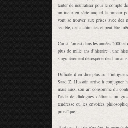
tenter de neutraliser pour le compte d
un tueur en série auquel la rumeur pop
vont se trouver aux prises avec des mi
secrète, des alchimistes et peut-être mê
Car si l’on est dans les années 2000 et
plus de mille ans d’histoire ; une hi
singulièrement désespérer des humains
Difficile d’en dire plus sur l’intrigue
Saad Z. Hussain arrive à conjuguer hum
mais aussi son art consommé du contre
l’aide de dialogues délirants ou gro
tendresse ou les envolées philosophiq
prosaïque.
Tout cela fait de
Bagdad, la grande év