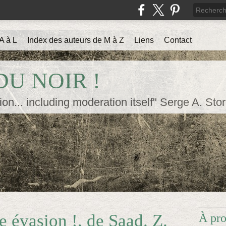
A à L
Index des auteurs de M à Z
Liens
Contact
U NOIR !
ion... including moderation itself" Serge A. Sto
 évasion !, de Saad. Z.
À pr