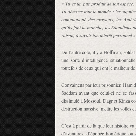
«
Tu es un pur produit de ton espèce. 
Tu détestes tout le monde : les sunnit
communauté des croyants, les América
qu’ils font la manche, les Saoudiens pou
raison, à savoir ton intérêt personnel
»
De l’autre côté, il y a Hoffman, solda
une sorte d’intelligence situationnell
toutefois de ceux qui ont le malheur d
Convaincus par leur prisonnier, Hamid,
Saddam avant que celui-ci ne se fasse
dissimulé à Mossoul, Dagr et Kinza co
destruction massive, mettre les voiles et 
C’est à partir de là que leur histoire v
d’aventures, d’épopée homérique ou 