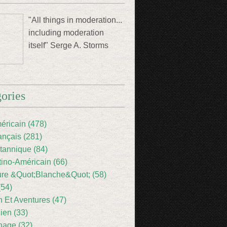
"All things in moderation...
including moderation
itself" Serge A. Storms
ories
éricain (478)
ançais (281)
itannique (84)
tino-Américain (66)
ture &Quot;Blanche&Quot; (58)
(54)
 Et Aventures (47)
lien (33)
nage (32)