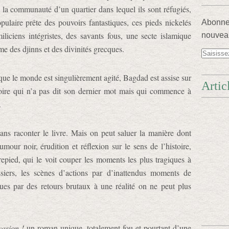
e la communauté d’un quartier dans lequel ils sont réfugiés,
ulaire prête des pouvoirs fantastiques, ces pieds nickelés
Abonnez
liciens intégristes, des savants fous, une secte islamique
nouveau
me des djinns et des divinités grecques.
 que le monde est singulièrement agité, Bagdad est assise sur
Artic
stoire qui n’a pas dit son dernier mot mais qui commence à
.
 sans raconter le livre. Mais on peut saluer la manière dont
our noir, érudition et réflexion sur le sens de l’histoire,
pied, qui le voit couper les moments les plus tragiques à
ssiers, les scènes d’actions par d’inattendus moments de
ues par des retours brutaux à une réalité on ne peut plus
asion !
un roman unique, totalement fou et pourtant d’une