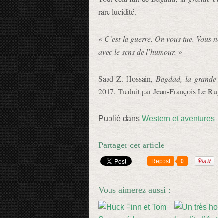
rare lucidité.
«
C’est la guerre. On vous tue. Vous n
avec le sens de l’humour.
»
Saad Z. Hossain,
Bagdad, la grande
2017. Traduit par Jean-François Le Ruy
Publié dans
Western et aventures
Partager cet article
Repost
0
Vous aimerez aussi :