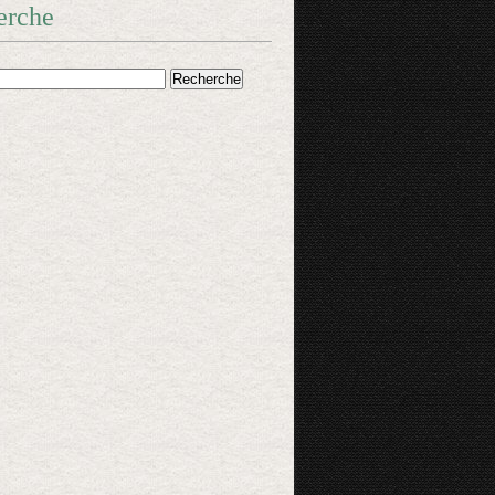
erche