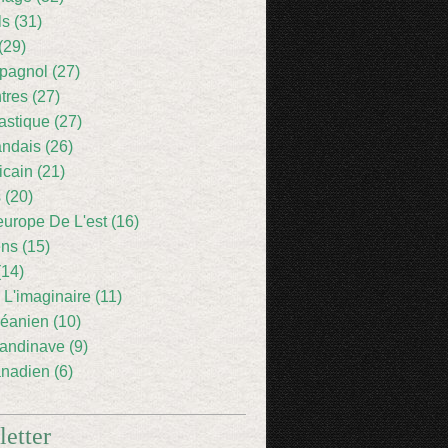
ls (31)
(29)
pagnol (27)
res (27)
astique (27)
andais (26)
icain (21)
 (20)
europe De L'est (16)
ens (15)
(14)
 L'imaginaire (11)
éanien (10)
andinave (9)
nadien (6)
etter