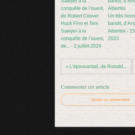
Un très hon
Huck Finn et Tom
bandit, d’An
Sawyer à la
Albertini - 1
conquête de l’ouest,
2023
de... - 2 juillet 2024
« L’épouvantail, de Ronald...
Commenter cet article
Ajouter un commentaire