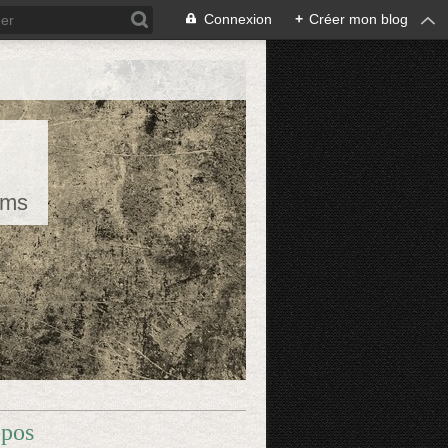
Connexion
+
Créer mon blog
rms
opos