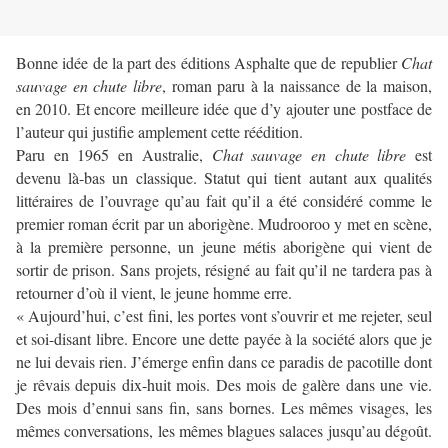
Bonne idée de la part des éditions Asphalte que de republier
Chat
sauvage en chute libre
, roman paru à la naissance de la maison,
en 2010. Et encore meilleure idée que d’y ajouter une postface de
l’auteur qui justifie amplement cette réédition.
Paru en 1965 en Australie,
Chat sauvage en chute libre
est
devenu là-bas un classique. Statut qui tient autant aux qualités
littéraires de l’ouvrage qu’au fait qu’il a été considéré comme le
premier roman écrit par un aborigène. Mudrooroo y met en scène,
à la première personne, un jeune métis aborigène qui vient de
sortir de prison. Sans projets, résigné au fait qu’il ne tardera pas à
retourner d’où il vient, le jeune homme erre.
« Aujourd’hui, c’est fini, les portes vont s’ouvrir et me rejeter, seul
et soi-disant libre. Encore une dette payée à la société alors que je
ne lui devais rien. J’émerge enfin dans ce paradis de pacotille dont
je rêvais depuis dix-huit mois. Des mois de galère dans une vie.
Des mois d’ennui sans fin, sans bornes. Les mêmes visages, les
mêmes conversations, les mêmes blagues salaces jusqu’au dégoût.