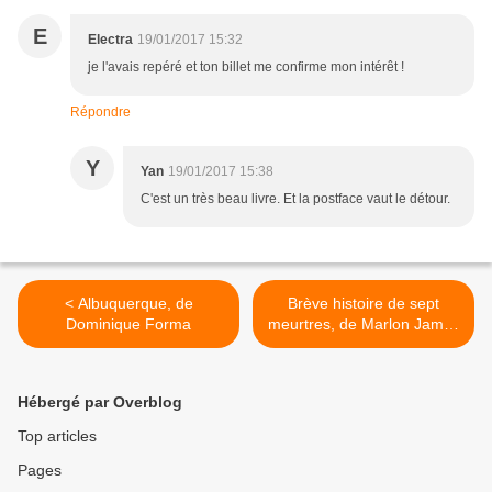
E
Electra
19/01/2017 15:32
je l'avais repéré et ton billet me confirme mon intérêt !
Répondre
Y
Yan
19/01/2017 15:38
C'est un très beau livre. Et la postface vaut le détour.
< Albuquerque, de
Brève histoire de sept
Dominique Forma
meurtres, de Marlon James
>
Hébergé par Overblog
Top articles
Pages