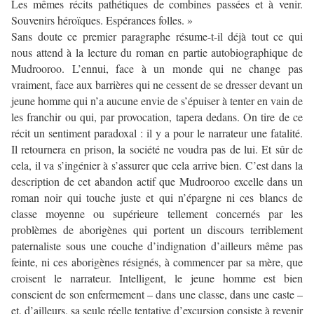
Les mêmes récits pathétiques de combines passées et à venir.
Souvenirs héroïques. Espérances folles. »
Sans doute ce premier paragraphe résume-t-il déjà tout ce qui
nous attend à la lecture du roman en partie autobiographique de
Mudrooroo. L’ennui, face à un monde qui ne change pas
vraiment, face aux barrières qui ne cessent de se dresser devant un
jeune homme qui n’a aucune envie de s’épuiser à tenter en vain de
les franchir ou qui, par provocation, tapera dedans. On tire de ce
récit un sentiment paradoxal : il y a pour le narrateur une fatalité.
Il retournera en prison, la société ne voudra pas de lui. Et sûr de
cela, il va s’ingénier à s’assurer que cela arrive bien. C’est dans la
description de cet abandon actif que Mudrooroo excelle dans un
roman noir qui touche juste et qui n’épargne ni ces blancs de
classe moyenne ou supérieure tellement concernés par les
problèmes de aborigènes qui portent un discours terriblement
paternaliste sous une couche d’indignation d’ailleurs même pas
feinte, ni ces aborigènes résignés, à commencer par sa mère, que
croisent le narrateur. Intelligent, le jeune homme est bien
conscient de son enfermement – dans une classe, dans une caste –
et, d’ailleurs, sa seule réelle tentative d’excursion consiste à revenir