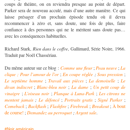
coups de théâtre, on en reviendra presque au point de départ.
Parker sera de nouveau acculé, mais d’une autre manière. Ce qui
laisse présager d’un prochain épisode tendu où il devra
recommencer à zéro et, sans doute, une fois de plus, faire
confiance à des personnes qui ne le méritent sans doute pas…
avec les conséquences habituelles.
Richard Stark,
Rien dans le coffre
, Gallimard, Série Noire, 1966.
Traduit par Noël Chassériau.
Du même auteur sur ce blog :
Comme une fleur
;
Peau neuve
;
La
clique ;
Pour l’amour de l’or
;
En coupe réglée
;
Sous pression
;
Le septième homme
;
Travail aux pièces
;
La demoiselle
;
Le
divan indiscret
;
Blanc-bleu noir
;
La dame
;
Un petit coup de
vinaigre
;
L'oiseau noir
;
Planque à Luna-Park
;
Les citrons ne
mentent jamais
;
Le défoncé
;
Portraits gratis
;
Signé Parker
;
Comeback
;
Backflash
;
Flashfire
;
Firebreak
;
Breakout
;
À bout
de course!
;
Demandez au perroquet
;
Argent sale
.
#Noir américain