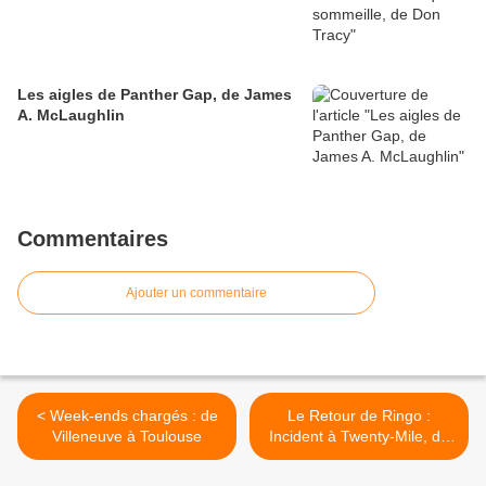
Les aigles de Panther Gap, de James
A. McLaughlin
Commentaires
Ajouter un commentaire
< Week-ends chargés : de
Le Retour de Ringo :
Villeneuve à Toulouse
Incident à Twenty-Mile, de
Trevanian >